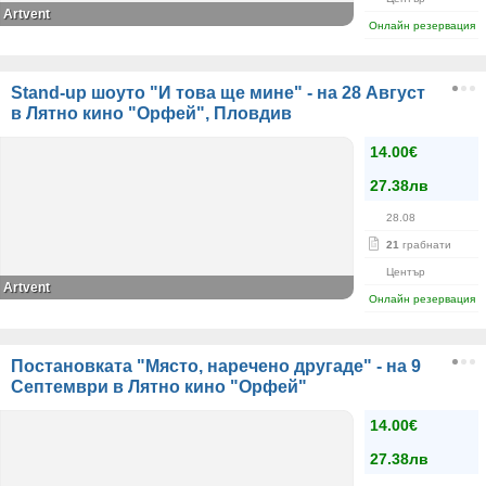
Аrtvent
Онлайн резервация
Stand-up шоуто "И това ще мине" - на 28 Август
в Лятно кино "Орфей", Пловдив
14.00€
27.38лв
28.08
21
грабнати
Център
Artvent
Онлайн резервация
Постановката "Място, наречено другаде" - на 9
Септември в Лятно кино "Орфей"
14.00€
27.38лв