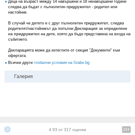
Деца на възраст между 14 навършени и 18 ненавършени години
следва да бъдат с пълнолетен придружител - родител или
настойник.
В случай че детето е с друг пълнолетен придружител, следва
родителят/настойникът да попълни
Декларация за определяне
на придружител на дете
, която да бъде представена на входа на
събитието.
Декларацията може да изтеглите от секция "Документи" към
офертата.
Всички други
глобални условия на Grabo.bg
Галерия
4.93
от
317
оценки
224