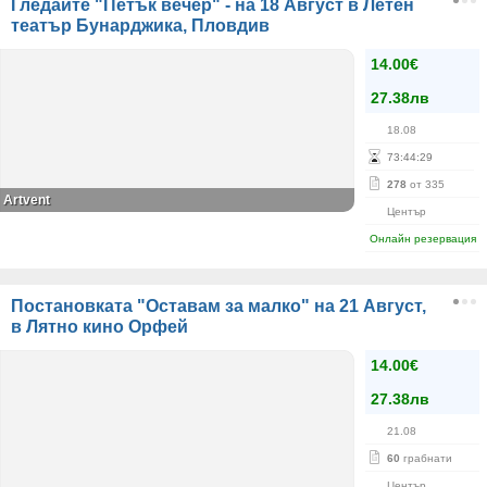
Гледайте "Петък вечер" - на 18 Август в Летен
театър Бунарджика, Пловдив
14.00€
27.38лв
18.08
73
:
44
:
28
278
от 335
Аrtvent
Център
Онлайн резервация
Постановката "Оставам за малко" на 21 Август,
в Лятно кино Орфей
14.00€
27.38лв
21.08
60
грабнати
Център