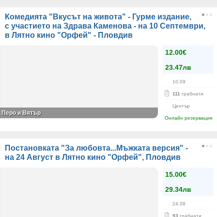
Комедията "Вкусът на живота" - Гурме издание,
с участието на Здрава Каменова - на 10 Септември,
в Лятно кино "Орфей" - Пловдив
12.00€
23.47лв
10.09
111
грабнати
Център
Перо и Вятър
Онлайн резервация
Постановката "За любовта...Мъжката версия" -
на 24 Август в Лятно кино "Орфей", Пловдив
15.00€
29.34лв
24.08
93
грабнати