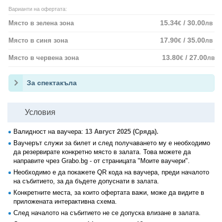
Варианти на офертата:
15.34
/ 30.00
Място в зелена зона
€
лв
17.90
/ 35.00
Място в синя зона
€
лв
13.80
/ 27.00
Място в червена зона
€
лв
За спектакъла
Условия
Валидност на ваучера:
13 Август 2025 (Сряда).
Ваучерът служи за билет и след получаването му е необходимо
да резервирате конкретно място в залата. Това можете да
направите чрез Grabo.bg - от страницата "Моите ваучери".
Необходимо е да покажете QR кода на ваучера, преди началото
на събитието, за да бъдете допуснати в залата.
Конкретните места, за които офертата важи, може да видите в
приложената интерактивна схема.
След началото на събитието не се допуска влизане в залата.