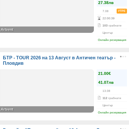
27.38лв
УТРЕ
7.08
22
:
00
:
39
103
грабнати
Artvent
Център
Онлайн резервация
БТР - TOUR 2026 на 13 Август в Античен театър -
Пловдив
21.00€
41.07лв
13.08
112
грабнати
Център
Artvent
Онлайн резервация