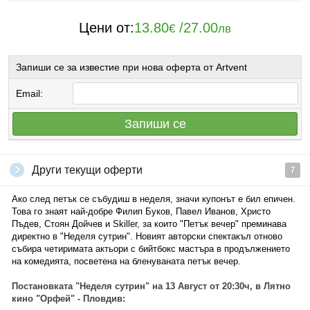
Цени от:
13.80
/
27.00
€
лв
Запиши се за известие при нова оферта от Artvent
Email:
Запиши се
Други текущи оферти
7
Ако след петък се събудиш в неделя, значи купонът е бил епичен.
Това го знаят най-добре Филип Буков, Павел Иванов, Христо
Пъдев, Стоян Дойчев и Skiller, за които "Петък вечер" преминава
директно в "Неделя сутрин". Новият авторски спектакъл отново
събира четиримата актьори с бийтбокс мастъра в продължението
на комедията, посветена на бленуваната петък вечер.
Постановката "Неделя сутрин" на 13 Август от 20:30ч, в Лятно
кино "Орфей" - Пловдив: