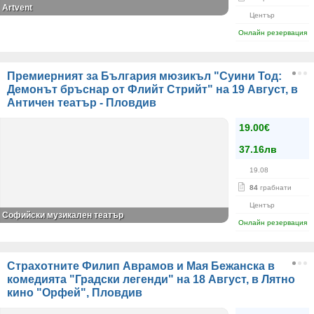
Artvent
Център
Онлайн резервация
Премиерният за България мюзикъл "Суини Тод:
Демонът бръснар от Флийт Стрийт" на 19 Август, в
Античен театър - Пловдив
19.00€
37.16лв
19.08
84
грабнати
Център
Софийски музикален театър
Онлайн резервация
Страхотните Филип Аврамов и Мая Бежанска в
комедията "Градски легенди" на 18 Август, в Лятно
кино "Орфей", Пловдив