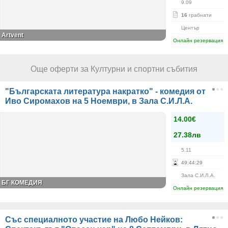
9.09
16
грабнати
Център
Artvent
Онлайн резервация
Още оферти за Културни и спортни събития
"Българската литература накратко" - комедия от
Иво Сиромахов на 5 Ноември, в Зала С.И.Л.А.
14.00€
27.38лв
5.11
49
:
44
:
28
Зала С.И.Л.А.
БГ КОМЕДИЯ
Онлайн резервация
Със специалното участие на Любо Нейков: