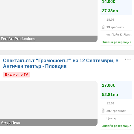
14.00€
27.38лв
18.08
19
грабнати
ул. Пейо К. Яворов
Feri Art Productions
Онлайн резервация
Спектакълът "Грамофонът" на 12 Септември, в
Античен театър - Пловдив
Видяно по TV
27.00€
52.81лв
12.09
297
грабнати
Център
Ажур Пико
Онлайн резервация