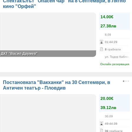
Спектакълът "Опасен чар" на 8 Септември, в Лятно
кино "Орфей"
14.00€
27.38лв
8.09
01
:
44
:
28
8
грабнати
ДКТ "Васил Друмев"
ул. Тодор Каблешк
Онлайн резервация
Постановката "Вакханки" на 30 Септември, в
Античен театър - Пловдив
20.00€
39.12лв
30.09
49
:
44
:
39
36
грабнати