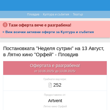
·
·
Пловдив
Култура и събития
Театър
Тази оферта вече е разграбена!
» Виж всички активни оферти за Култура и събития
Постановката "Неделя сутрин" на 13 Август,
в Лятно кино "Орфей" - Пловдив
Офертата е разграбена!
от 10.06.2025г до 13.08.2025г
Грабнати ваучери:
252
Предоставено от:
Artvent
Лятно кино Орфей