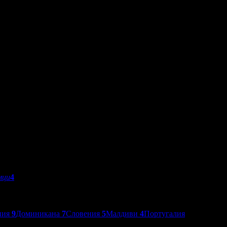
мци
4
ния
9
Доминикана
7
Словения
5
Малдиви
4
Португалия