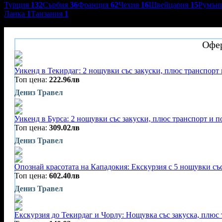
Турция
132
Сърбия
36
Франция
62
Чехия
16
Швейцария
15
Румън
Ланка
1
Танзания
1
Дениз Травел
Офер
Уикенд в Текирдаг: 2 нощувки със закуски, плюс транспорт
Топ цена:
222.96лв
Дениз Травел
Уикенд в Бурса: 2 нощувки със закуски, плюс транспорт и 
Топ цена:
309.02лв
Дениз Травел
Опознай красотата на Кападокия: Екскурзия с 5 нощувки със
Топ цена:
602.40лв
Дениз Травел
Екскурзия до Текирдаг и Чорлу: Нощувка със закуска, плюс