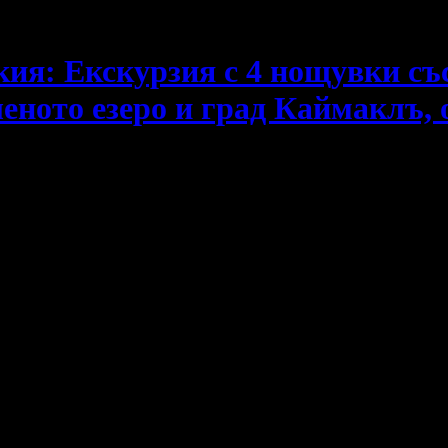
ия: Екскурзия с 4 нощувки със
еното езеро и град Каймаклъ, 