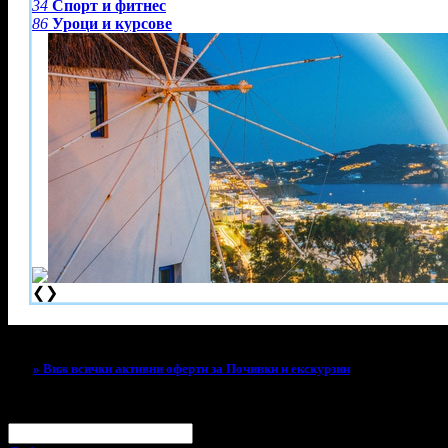
34
Спорт и фитнес
86
Уроци и курсове
❮
❯
Тази оферта вече е разграбена!
» Виж всички активни оферти за Почивки и екскурзии
За малко изпусна тази оферта!
Абонирай се по e-mail, за да н
Твоят e-mail:
Оферти за град: