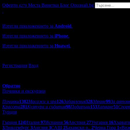
Оферти
Места
Винетки
Блог
Опознай.bg
4270
Grabo мобилна версия
Изтегли приложението за
Android
.
Изтегли приложението за
iPhone
.
Изтегли приложението за
Huawei
.
...или отвори
grabo.bg
Регистрация
Вход
Обратно
Почивки и екскурзии
Категории оферти:
Почивки
1382
Масажи и spa
126
Забавления
328
Здраве
99
За автом
Красота
281
Култура и събития
98
Подаръци
153
Хапване
51
Спор
Турция
Дестинации:
Гърция
124
Италия
97
Испания
56
Австрия
27
Унгария
16
Хърват
3
Люксембург
3
Англия
3
САЩ
2
Бахамски о..
2
Черна Гора
1
»
Виж