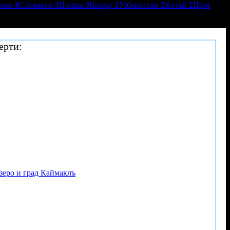
сико
4
Словакия
3
Полша
3
Кипър
3
Узбекистан
2
Китай
2
Шри
ерти:
езеро и град Каймаклъ