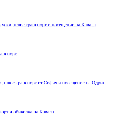
куски, плюс транспорт и посещение на Кавала
ранспорт
и, плюс транспорт от София и посещение на Одрин
порт и обиколка на Кавала