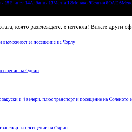
ия
15
Египет
14
Албания
13
Малта
12
Монако
9
Белгия
8
ОАЕ
6
Мек
тата, която разглеждате, е изтекла! Вижте други оф
 и възможност за посещение на Чорлу
посещение на Одрин
 закуски и 4 вечери, плюс транспорт и посещение на Соленото 
 транспорт и посещение на Одрин