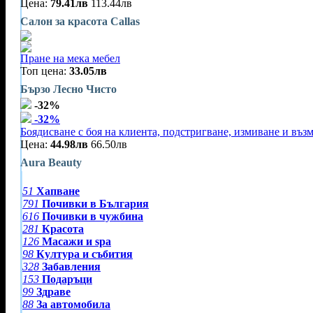
Цена:
79.41лв
113.44лв
Салон за красота Callas
Пране на мека мебел
Топ цена:
33.05лв
Бързо Лесно Чисто
-32%
-32%
Боядисване с боя на клиента, подстригване, измиване и въз
Цена:
44.98лв
66.50лв
Aura Beauty
51
Хапване
791
Почивки в България
616
Почивки в чужбина
281
Красота
126
Масажи и spa
98
Култура и събития
328
Забавления
153
Подаръци
99
Здраве
88
За автомобила