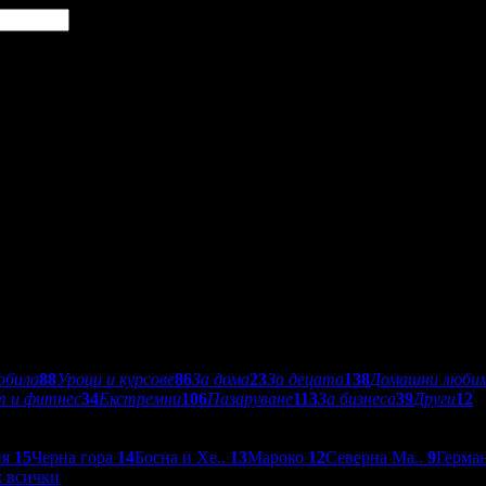
обила
88
Уроци и курсове
86
За дома
23
За децата
138
Домашни люби
т и фитнес
34
Екстремни
106
Пазаруване
113
За бизнеса
39
Други
12
ия
15
Черна гора
14
Босна и Хе..
13
Мароко
12
Северна Ма..
9
Герма
 всички