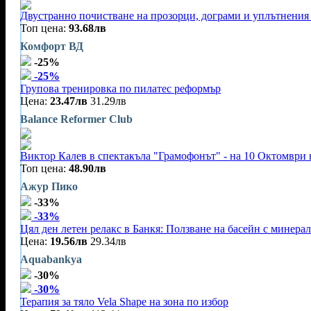
Двустранно почистване на прозорци, дограми и уплътнения 
Топ цена:
93.68лв
Комфорт ВД
-25%
-25%
Групова тренировка по пилатес реформър
Цена:
23.47лв
31.29лв
Balance Reformer Club
Виктор Калев в спектакъла "Грамофонът" - на 10 Октомври 
Топ цена:
48.90лв
Ажур Пико
-33%
-33%
Цял ден летен релакс в Банкя: Ползване на басейн с минерал
Цена:
19.56лв
29.34лв
Aquabankya
-30%
-30%
Терапия за тяло Vela Shape на зона по избор