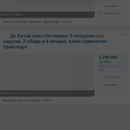
6
нощувки
4
грабнати
Odans Travel
Пекин, Шанхай, Жужияо, Джан Юан
·
Китай
До Китай през Октомври: 6 нощувки със
закуски, 2 обяда и 4 вечери, плюс самолетен
транспорт
1,760.00€
на човек
(220.00€ на човек/
ден)
16.10-23.10
6
нощувки
Welcome Travel
Шанхай, Нанкин, Пекин
·
Китай