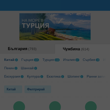
България
(793)
Чужбина
(614)
Китай
Гърция
Турция
Италия
Сърбия
Исп
2
125
134
97
35
Пекин
Шанхай
2
2
Екскурзия
Култура
Екзотика
Шопинг
Ранни записв
2
2
2
2
Китай
Филтрирай