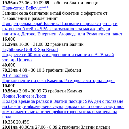
19.56лв
25.06
- 10.09
89
грабнати
Златни пясъци
Парк-хотел Bellevue***
Запиши се за безплатен e-mail бюлетин с офертите от
"Забавления и развлечения"
Цял ден релакс край Балчик: Ползване на релакс център и
вътрешен басейн - SPA, с възможност за масаж, обяд и
напитки, Детокс, Енергиен, Аюрведа или Романтичен пакет
16.00€
31.29лв
16.06
- 31.08
32
грабнати
Балчик
Lighthouse Golf & Spa Resort
Подарете си 60 минути адреналин и емоции с АТВ край
язовир Цонево
40.00€
78.23лв
4.08
- 30.10
3
грабнати
Дебелец
ATV Tsonevo
Приключение по река Камчия: Разходка с моторна лодка
10.00€
19.56лв
2.06
- 30.09
73
грабнати
Камчия
Лодки Лонгоз и Люси
Подари време за релакс в Златни пясъци: SPA ден с ползване
на басейн, инфрачервена сауна, арома стая и солна стая, плюс
комплимент - механичен рефлекторен масаж и минерална
вода
10.23€
20.45€
20.01лв
40.00лв
27.06
- 8.09
2
грабнати
Златни пясъци