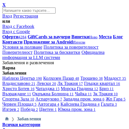
X
Вход
Регистрация
или
Вход с Facebook
Вход с Google
Оферти
GiftCards за ваучери
Винетки
Места
Блог
4284
Ново
Контакти
Приложение за Android
Изтегли
Условия за ползване
Политика за поверителност
Поверителност
Политика за бисквитки
Официална
информация за LLM системи
Забавления и развлечения
Варна
Забавления
Наблизо
Център
Колхозен Пазар
Трошево
Младост
190
48
38
35
Владиславово
Левски
Лк Тракия
Гръцки квартал
21
20
17
16
Христо Ботев
Чаталджа
Морска Градина
Бриз
16
15
12
11
Възраждане
Окръжна Болница
Чайка
Зк Тракия
11
11
11
10
Спортна Зала
Аспарухово
Западна пром. зона
Жп Гара
10
7
6
5
Червен Площад
Автогара
Кайсиева Градина
Галата
5
4
4
3
Изгрев
Победа
Цветен
Южна пром. зона
2
2
1
1
Забавления
❯
Всички категории