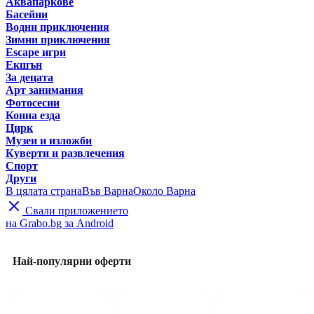
Аквапаркове
Басейни
Водни приключения
Зимни приключения
Escape игри
Екшън
За децата
Арт занимания
Фотосесии
Конна езда
Цирк
Музеи и изложби
Куверти и развлечения
Спорт
Други
В цялата страна
Във Варна
Около Варна
Свали приложението
на Grabo.bg за Android
Най-популярни оферти