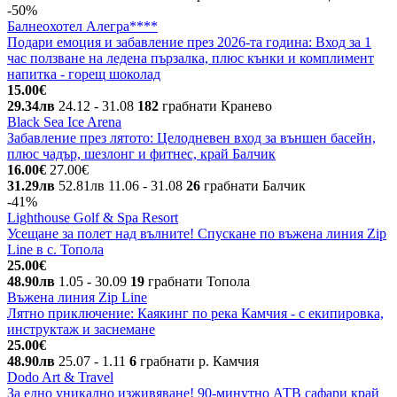
-50%
Балнеохотел Алегра****
Подари емоция и забавление през 2026-та година: Вход за 1
час ползване на ледена пързалка, плюс кънки и комплимент
напитка - горещ шоколад
15.00€
29.34лв
24.12
- 31.08
182
грабнати
Кранево
Black Sea Ice Arena
Забавление през лятото: Целодневен вход за външен басейн,
плюс чадър, шезлонг и фитнес, край Балчик
16.00€
27.00€
31.29лв
52.81лв
11.06
- 31.08
26
грабнати
Балчик
-41%
Lighthouse Golf & Spa Resort
Усещане за полет над вълните! Спускане по въжена линия Zip
Line в с. Топола
25.00€
48.90лв
1.05
- 30.09
19
грабнати
Топола
Въжена линия Zip Line
Лятно приключение: Каякинг по река Камчия - с екипировка,
инструктаж и заснемане
25.00€
48.90лв
25.07
- 1.11
6
грабнати
р. Камчия
Dodo Art & Travel
За едно уникално изживяване! 90-минутно АТВ сафари край