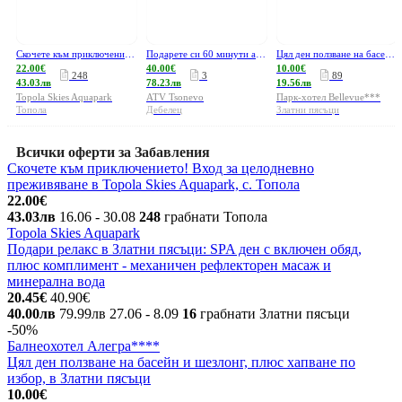
Скочете към приключението! Вход за целодневно преживяване в Topola Skies Aquapark, с. Топола
Подарете си 60 минути адреналин и емоции с АТВ край язовир Цонево
Цял ден ползване на басейн и шезлонг, плюс хапване по избор, в Златни пясъци
22.00€
40.00€
10.00€
248
3
89
43.03лв
78.23лв
19.56лв
Topola Skies Aquapark
ATV Tsonevo
Парк-хотел Bellevue***
Топола
Дебелец
Златни пясъци
Всички оферти за Забавления
Скочете към приключението! Вход за целодневно
преживяване в Topola Skies Aquapark, с. Топола
22.00€
43.03лв
16.06
- 30.08
248
грабнати
Топола
Topola Skies Aquapark
Подари релакс в Златни пясъци: SPA ден с включен обяд,
плюс комплимент - механичен рефлекторен масаж и
минерална вода
20.45€
40.90€
40.00лв
79.99лв
27.06
- 8.09
16
грабнати
Златни пясъци
-50%
Балнеохотел Алегра****
Цял ден ползване на басейн и шезлонг, плюс хапване по
избор, в Златни пясъци
10.00€