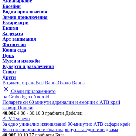
Аквапаркове
Басейни
Водни приключения
Зимни приключения
Escape игри
Екшън
За децата
Арт занимания
Фотосесии
Конна езда
Цирк
Музеи и изложби
Куверти и развлечения
Спорт
Други
В цялата страна
Във Варна
Около Варна
Свали приложението
на Grabo.bg за Android
Подарете си 60 минути адреналин и емоции с АТВ край
язовир Цонево
40.00€
4.08
- 30.10
3
грабнати
Дебелец
ATV Tsonevo
За едно уникално изживяване! 90-минутно АТВ сафари край
Бяла по специално избран маршрут - за един или двама
40.90€
10.10
27
грабнати
Бяла