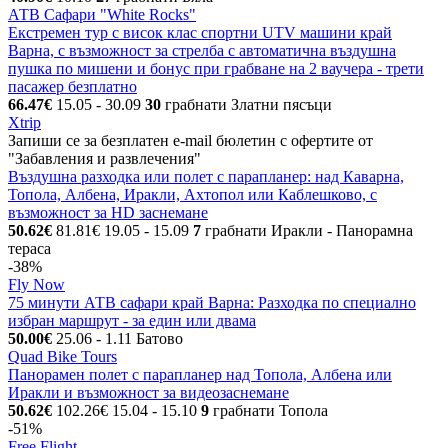
АТВ Сафари "White Rocks"
Екстремен тур с висок клас спортни UTV машини край
Варна, с възможност за стрелба с автоматична въздушна
пушка по мишени и бонус при грабване на 2 ваучера - трети
пасажер безплатно
66.47€
15.05
- 30.09
30
грабнати
Златни пясъци
Xtrip
Запиши се за безплатен e-mail бюлетин с офертите от
"Забавления и развлечения"
Въздушна разходка или полет с парапланер: над Каварна,
Топола, Албена, Иракли, Ахтопол или Каблешково, с
възможност за HD заснемане
50.62€
81.81€
19.05
- 15.09
7
грабнати
Иракли - Панорамна
тераса
-38%
Fly Now
75 минути АТВ сафари край Варна: Разходка по специално
избран маршрут - за един или двама
50.00€
25.06
- 1.11
Батово
Quad Bike Tours
Панорамен полет с парапланер над Топола, Албена или
Иракли и възможност за видеозаснемане
50.62€
102.26€
15.04
- 15.10
9
грабнати
Топола
-51%
Free Flight