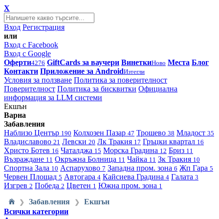
X
Вход
Регистрация
или
Вход с Facebook
Вход с Google
Оферти
GiftCards за ваучери
Винетки
Места
Блог
4276
Ново
Контакти
Приложение за Android
Изтегли
Условия за ползване
Политика за поверителност
Поверителност
Политика за бисквитки
Официална
информация за LLM системи
Екшън
Варна
Забавления
Наблизо
Център
Колхозен Пазар
Трошево
Младост
190
47
38
35
Владиславово
Левски
Лк Тракия
Гръцки квартал
21
20
17
16
Христо Ботев
Чаталджа
Морска Градина
Бриз
16
15
12
11
Възраждане
Окръжна Болница
Чайка
Зк Тракия
11
11
11
10
Спортна Зала
Аспарухово
Западна пром. зона
Жп Гара
10
7
6
5
Червен Площад
Автогара
Кайсиева Градина
Галата
5
4
4
3
Изгрев
Победа
Цветен
Южна пром. зона
2
2
1
1
Забавления
Екшън
❯
❯
Всички категории