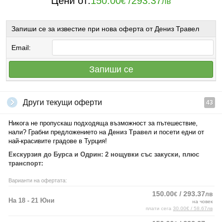
Цени от:
150.00
/
293.37
€
лв
Запиши се за известие при нова оферта от Дениз Травел
Email:
Запиши се
Други текущи оферти
43
Никога не пропускаш подходяща възможност за пътешествие,
нали? Грабни предложението на
Дениз Травел
и посети едни от
най-красивите градове в Турция!
Екскурзия до Бурса и Одрин: 2 нощувки със закуски, плюс
транспорт:
Варианти на офертата:
150.00
/ 293.37
€
лв
На 18 - 21 Юни
на човек
плати сега
30.00€ / 58.67лв