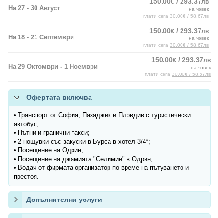
150.00
/ 293.37
€
лв
На 27 - 30 Август
на човек
плати сега
30.00€ / 58.67лв
150.00
/ 293.37
€
лв
На 18 - 21 Септември
на човек
плати сега
30.00€ / 58.67лв
150.00
/ 293.37
€
лв
На 29 Октомври - 1 Ноември
на човек
плати сега
30.00€ / 58.67лв
Офертата включва
• Транспорт от София, Пазаджик и Пловдив с туристически
автобус;
• Пътни и гранични такси;
• 2 нощувки със закуски в Бурса в хотел 3/4*;
• Посещение на Одрин;
• Посещение на джамията "Селимие" в Одрин;
• Водач от фирмата организатор по време на пътуването и
престоя.
Допълнителни услуги