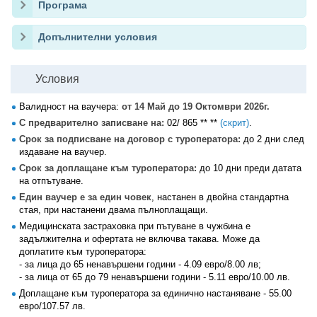
Програма
Допълнителни условия
Условия
Валидност на ваучера:
от 14 Май до 19 Октомври 2026г.
С предварително записване на:
02/ 865 ** **
(скрит)
.
Срок за подписване на договор с туроператора:
до 2 дни след
издаване на ваучер.
Срок за доплащане към туроператора:
до 10 дни преди датата
на отпътуване.
Един ваучер е за един човек
, настанен в двойна стандартна
стая, при настанени двама пълноплащащи.
Медицинската застраховка при пътуване в чужбина е
задължителна и офертата не включва такава. Може да
доплатите към туроператора:
- за лица до 65 ненавършени години - 4.09 евро/8.00 лв;
- за лица от 65 до 79 ненавършени години - 5.11 евро/10.00 лв.
Доплащане към туроператора за единично настаняване - 55.00
евро/107.57 лв.