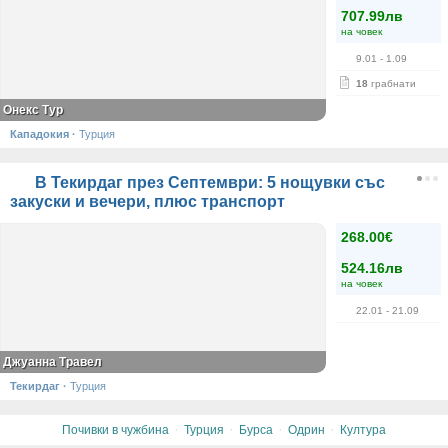
707.99лв
на човек
9.01
- 1.09
18
грабнати
Онекс Тур
Кападокия
·
Турция
В Текирдаг през Септември: 5 нощувки със
закуски и вечери, плюс транспорт
268.00€
524.16лв
на човек
22.01
- 21.09
Джуанна Травел
Текирдаг
·
Турция
·
·
·
·
Почивки в чужбина
Турция
Бурса
Одрин
Култура