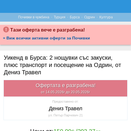
·
·
·
·
Почивки в чужбина
Турция
Бурса
Одрин
Култура
Тази оферта вече е разграбена!
» Виж всички активни оферти за Почивки
Уикенд в Бурса: 2 нощувки със закуски,
плюс транспорт и посещение на Одрин, от
Дениз Травел
Офертата е разграбена!
от 14.05.2026г до 20.05.2026г
Предоставено от:
Дениз Травел
ул. Петър Парчевич 21