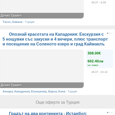
28.07
- 9.09
Дениз Травел
Тасос, Кавала
·
Гърция
Опознай красотата на Кападокия: Екскурзия с
5 нощувки със закуски и 4 вечери, плюс транспорт
и посещение на Соленото езеро и град Каймаклъ
308.00€
602.40лв
на човек
28.07
- 23.10
Дениз Травел
Анкара, Кападокия, Ескишехир, Бурса, Коня
·
Турция
Още оферти за Турция
Градът на два континента - Истанбул: