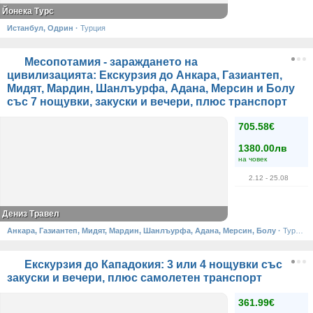
Йонека Турс
Истанбул, Одрин
·
Турция
Месопотамия - зараждането на
цивилизацията: Екскурзия до Анкара, Газиантеп,
Мидят, Мардин, Шанлъурфа, Адана, Мерсин и Болу
със 7 нощувки, закуски и вечери, плюс транспорт
705.58€
1380.00лв
на човек
2.12
- 25.08
Дениз Травел
Анкара, Газиантеп, Мидят, Мардин, Шанлъурфа, Адана, Мерсин, Болу
·
Турция
Екскурзия до Кападокия: 3 или 4 нощувки със
закуски и вечери, плюс самолетен транспорт
361.99€