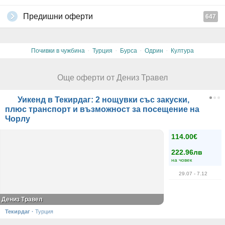
Предишни оферти
647
·
·
·
·
Почивки в чужбина
Турция
Бурса
Одрин
Култура
Още оферти от Дениз Травел
Уикенд в Текирдаг: 2 нощувки със закуски,
плюс транспорт и възможност за посещение на
Чорлу
114.00€
222.96лв
на човек
29.07
- 7.12
Дениз Травел
Текирдаг
·
Турция