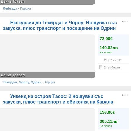
Дениз Травел
Лефкада
·
Гърция
Екскурзия до Текирдаг и Чорлу: Нощувка със
закуска, плюс транспорт и посещение на Одрин
72.00€
140.82лв
на човек
28.07
- 9.12
2
грабнати
Дениз Травел
Текирдаг, Чорлу, Одрин
·
Турция
Уикенд на остров Тасос: 2 нощувки със
закуски, плюс транспорт и обиколка на Кавала
156.00€
305.11лв
на човек