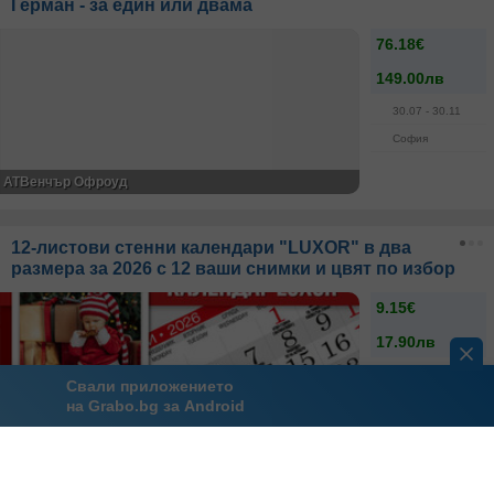
Герман - за един или двама
76.18€
149.00лв
30.07
- 30.11
София
АТВенчър Офроуд
12-листови стенни календари "LUXOR" в два
размера за 2026 с 12 ваши снимки и цвят по избор
9.15€
17.90лв
29.11
- 20.08
Свали приложението
108
грабнати
на Grabo.bg за Android
1000vizitki