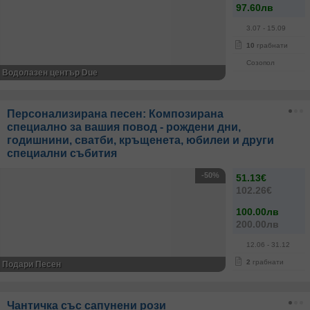
97.60лв
3.07
- 15.09
10
грабнати
Созопол
Водолазен център Due
Персонализирана песен: Композирана
специално за вашия повод - рождени дни,
годишнини, сватби, кръщенета, юбилеи и други
специални събития
-50%
51.13€
102.26€
100.00лв
200.00лв
12.06
- 31.12
2
грабнати
Подари Песен
Чантичка със сапунени рози