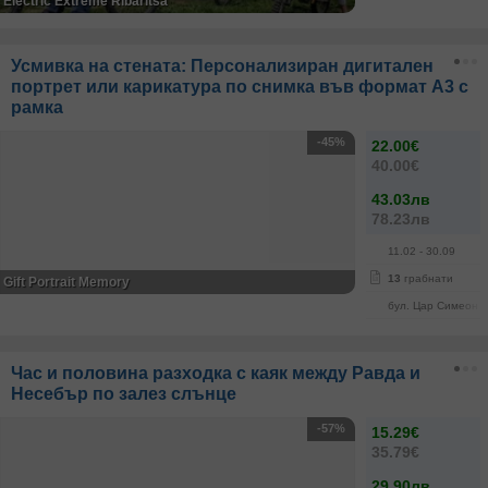
Electric Extreme Ribaritsa
Усмивка на стената: Персонализиран дигитален
портрет или карикатура по снимка във формат А3 с
рамка
-45%
22.00€
40.00€
43.03лв
78.23лв
11.02
- 30.09
13
грабнати
Gift Portrait Memory
бул. Цар Симеон В
Час и половина разходка с каяк между Равда и
Несебър по залез слънце
-57%
15.29€
35.79€
29.90лв