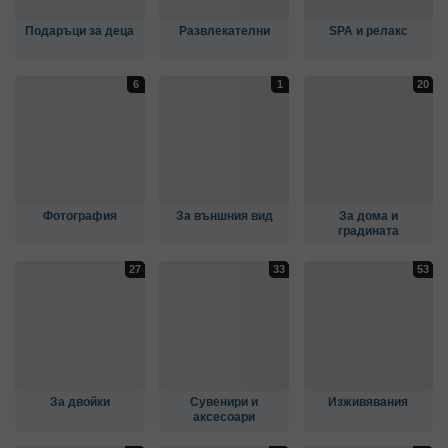
Подаръци за деца
Развлекателни
SPA и релакс
Фотография
За външния вид
За дома и
градината
За двойки
Сувенири и
Изживявания
аксесоари