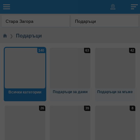
Стара Загора
Подаръци
Подаръци
❯
Подаръци за дами
Подаръци за мъже
Всички категории