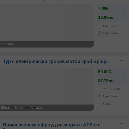
7.00€
13.69лв
5.02
- 1.09
8
грабнати
Floralno
Тур с електрически кросов мотор край Враца
50.00€
97.79лв
22.05
- 21.09
2
грабнати
Враца
Electric Extreme - Vratsa
Приключенска офроуд разходкa с АTВ в с.