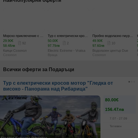
Най-популярни оферти
Морско приключение с каяк около островите Свети Иван и Свети Петър край Созопол, плюс видеозаснемане и посещение на пещера, манастир и мидените плантации
Тур с електрически кросов мотор край Враца
Пробно водолазно гмуркане Scuba Discovery в Созопол - с екипировка, инструктор и видеозаснемане
29.90€
50.00€
49.90€
92
2
10
58.48лв
97.79лв
97.60лв
Каяци Созопол
Electric Extreme - Vratsa
Водолазен център Due
Созопол
Враца
Созопол
Всички оферти за Подаръци
Тур с електрически кросов мотор "Гледка от
високо - Панорама над Рибарица"
80.00€
156.47лв
7.07
- 27.09
Тетевен