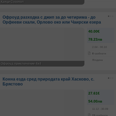
Каяци Созопол
Офроуд разходка с джип за до четирима - до
Орфееви скали, Орлово око или Чаирски езера
40.00€
78.23лв
2.04
- 30.10
8
грабнати
Ягодина
Офроуд приключение 4x4
Конна езда сред природата край Хасково, с.
Брястово
27.61€
54.00лв
11.12
- 30.09
23
грабнати