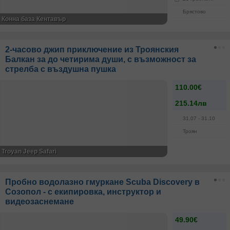
Брястово
Конна база Кентавър
2-часово джип приключение из Троянския
Балкан за до четирима души, с възможност за
стрелба с въздушна пушка
110.00€
215.14лв
31.07
- 31.10
Троян
Troyan Jeep Safari
Пробно водолазно гмуркане Scuba Discovery в
Созопол - с екипировка, инструктор и
видеозаснемане
49.90€