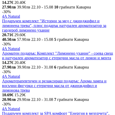
14.27€
20.40€
27.90лв
39.90лв
22.10
- 15.08
10
грабнати
Каварна
-30%
4A Natural
Подаръчен комплект "Истории за мед с джинджифил и
лимонена трева", плюс подарък натурален ароматизатор за
гардероб лимонено ухание
20.71€
29.60€
40.50лв
57.90лв
22.10
- 15.08
5
грабнати
Каварна
-30%
4A Natural
Ароматен подарък: Комплект "Лимонено ухание" - соева свещ
и натурален ароматизатор с етерични масла от лимон и мента
14.27€
20.40€
27.90лв
39.90лв
22.10
- 31.08
6
грабнати
Каварна
-30%
4A Natural
Ароматерапевтичен и релаксиращ подарък: Арома лампа и
восъчни фигурки с етерични масла от джинждифил и
лимонова трева
10.69€
15.29€
20.90лв
29.90лв
22.10
- 31.08
7
грабнати
Каварна
-30%
4A Natural
Подаръчен комплект за SPA комфорт "Енергия в мехурчета",