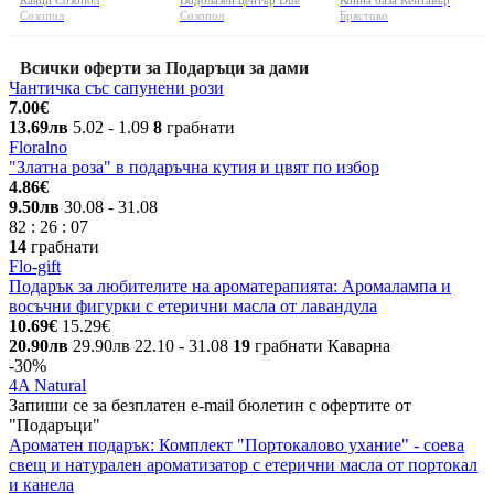
Созопол
Созопол
Брястово
Всички оферти за Подаръци за дами
Чантичка със сапунени рози
7.00€
13.69лв
5.02
- 1.09
8
грабнати
Floralno
"Златна роза" в подаръчна кутия и цвят по избор
4.86€
9.50лв
30.08
- 31.08
82
:
26
:
07
14
грабнати
Flo-gift
Подарък за любителите на ароматерапията: Аромалампа и
восъчни фигурки с етерични масла от лавандула
10.69€
15.29€
20.90лв
29.90лв
22.10
- 31.08
19
грабнати
Каварна
-30%
4A Natural
Запиши се за безплатен e-mail бюлетин с офертите от
"Подаръци"
Ароматен подарък: Комплект "Портокалово ухание" - соева
свещ и натурален ароматизатор с етерични масла от портокал
и канела