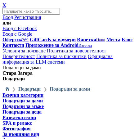
X
Вход
Регистрация
или
Вход с Facebook
Вход с Google
Оферти
GiftCards за ваучери
Винетки
Места
Блог
4269
Ново
Контакти
Приложение за Android
Изтегли
Условия за ползване
Политика за поверителност
Поверителност
Политика за бисквитки
Официална
информация за LLM системи
Подаръци за дами
Стара Загора
Подаръци
Подаръци
Подаръци за дами
❯
❯
Всички категории
Подаръци за дами
Подаръци за мъже
Подаръци за деца
Развлекателни
SPA и релакс
Фотография
За външния вид