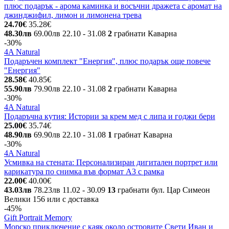
плюс подарък - арома каминка и восъчни дражета с аромат на
джинджифил, лимон и лимонена трева
24.70€
35.28€
48.30лв
69.00лв
22.10
- 31.08
2
грабнати
Каварна
-30%
4A Natural
Подаръчен комплект "Енергия", плюс подарък още повече
"Енергия"
28.58€
40.85€
55.90лв
79.90лв
22.10
- 31.08
2
грабнати
Каварна
-30%
4A Natural
Подаръчна кутия: Истории за крем мед с липа и годжи бери
25.00€
35.74€
48.90лв
69.90лв
22.10
- 31.08
1
грабнат
Каварна
-30%
4A Natural
Усмивка на стената: Персонализиран дигитален портрет или
карикатура по снимка във формат А3 с рамка
22.00€
40.00€
43.03лв
78.23лв
11.02
- 30.09
13
грабнати
бул. Цар Симеон
Велики 156 или с доставка
-45%
Gift Portrait Memory
Морско приключение с каяк около островите Свети Иван и