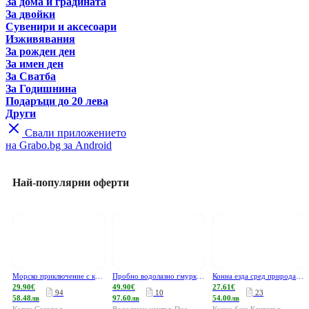
За дома и градината
За двойки
Сувенири и аксесоари
Изживявания
За рожден ден
За имен ден
За Сватба
За Годишнина
Подаръци до 20 лева
Други
Свали приложението
на Grabo.bg за Android
Най-популярни оферти
Морско приключение с каяк около островите Свети Иван и Свети Петър край Созопол, плюс видеозаснемане и посещение на пещера, манастир и мидените плантации
Пробно водолазно гмуркане Scuba Discovery в Созопол - с екипировка, инструктор и видеозаснемане
Конна езда сред природата край Хасково, с. Брястово
29.90€
49.90€
27.61€
94
10
23
58.48лв
97.60лв
54.00лв
Каяци Созопол
Водолазен център Due
Конна база Кентавър