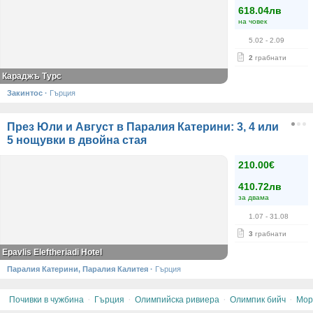
618.04лв
на човек
5.02
- 2.09
2
грабнати
Караджъ Турс
Закинтос
·
Гърция
През Юли и Август в Паралия Катерини: 3, 4 или
5 нощувки в двойна стая
210.00€
410.72лв
за двама
1.07
- 31.08
3
грабнати
Epavlis Eleftheriadi Hotel
Паралия Катерини, Паралия Калитея
·
Гърция
·
·
·
·
Почивки в чужбина
Гърция
Олимпийска ривиера
Олимпик бийч
Мор