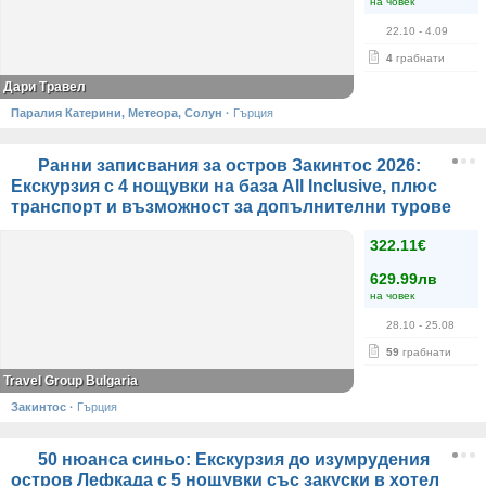
на човек
22.10
- 4.09
4
грабнати
Дари Травел
Паралия Катерини, Метеора, Солун
·
Гърция
Ранни записвания за остров Закинтос 2026:
Екскурзия с 4 нощувки на база All Inclusive, плюс
транспорт и възможност за допълнителни турове
322.11€
629.99лв
на човек
28.10
- 25.08
59
грабнати
Travel Group Bulgaria
Закинтос
·
Гърция
50 нюанса синьо: Екскурзия до изумрудения
остров Лефкада с 5 нощувки със закуски в хотел