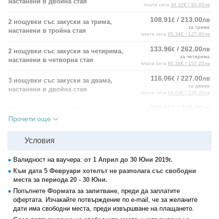
настанени в двойна стая
плати сега
46.32€ / 90.60лв
108.91
/ 213.00
€
лв
2 нощувки със закуски за трима,
за трима
настанени в тройна стая
плати сега
65.34€ / 127.80лв
133.96
/ 262.00
€
лв
2 нощувки със закуски за четирима,
за четирима
настанени в четворна стая
плати сега
80.38€ / 157.20лв
116.06
/ 227.00
€
лв
3 нощувки със закуски за двама,
за двама
настанени в двойна стая
плати сега
69.64€ / 136.20лв
163.61
/ 320.00
€
лв
3 нощувки със закуски за трима,
за трима
настанени в тройна стая
Прочети още
плати сега
98.17€ / 192.00лв
200.94
/ 393.00
€
лв
3 нощувки със закуски за четирима,
Условия
за четирима
настанени в четворна стая
плати сега
120.56€ / 235.80лв
Валидност на ваучера:
от 1 Април до 30 Юни 2019г.
Повече за помещенията:
Към дата 5 Февруари хотелът не разполага със свободни
места за периода 20 - 30 Юни.
Двойните стаи са с големина 25кв.м. и са обзаведени с двойно
Попълнете
Формата за запитване
, преди да заплатите
легло, гардероб, телевизор, кухненски бокс, хладилник,
офертата. Изчакайте потвърждение по e-mail, че за желаните
самостоятелен санитарен възел, балкон, климатик, WiFi.
дати има свободни места, преди извършване на плащането.
Тройните стаи са с големина 25кв.м. и са оборудвани с едно