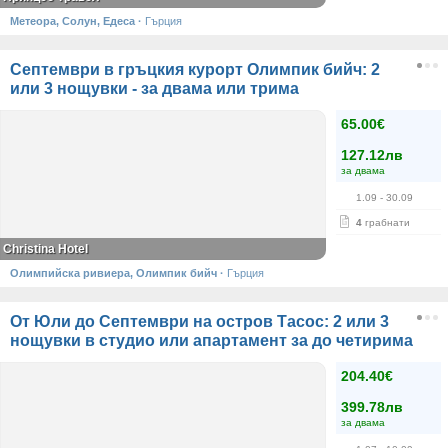
Метеора, Солун, Едеса
·
Гърция
Септември в гръцкия курорт Олимпик бийч: 2
или 3 нощувки - за двама или трима
65.00€
127.12лв
за двама
1.09
- 30.09
4
грабнати
Christina Hotel
Олимпийска ривиера, Олимпик бийч
·
Гърция
От Юли до Септември на остров Тасос: 2 или 3
нощувки в студио или апартамент за до четирима
204.40€
399.78лв
за двама