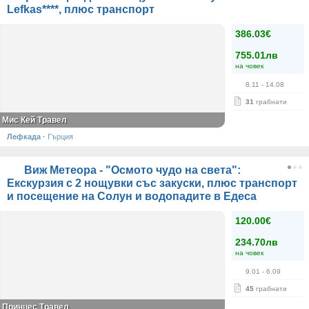
Lefkas****, плюс транспорт
386.03€
755.01лв
на човек
8.11
- 14.08
31
грабнати
Мис Кей Травел
Лефкада
·
Гърция
Виж Метеора - "Осмото чудо на света":
Екскурзия с 2 нощувки със закуски, плюс транспорт
и посещение на Солун и водопадите в Едеса
120.00€
234.70лв
на човек
9.01
- 6.09
45
грабнати
Принцес Травел