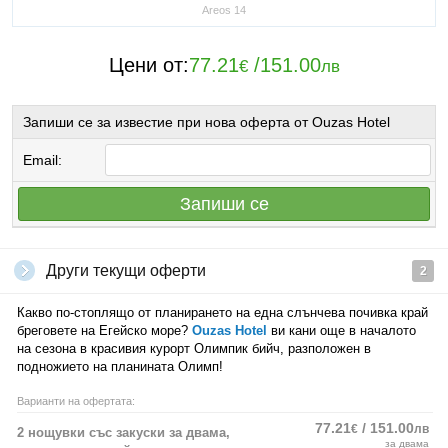
Areos 14
Цени от:
77.21
/
151.00
€
лв
Запиши се за известие при нова оферта от Ouzas Hotel
Email:
Запиши се
Други текущи оферти
2
Какво по-стоплящо от планирането на една слънчева почивка край
бреговете на Егейско море?
Ouzas Hotel
ви кани още в началото
на сезона в красивия курорт Олимпик бийч, разположен в
подножието на планината Олимп!
Варианти на офертата:
77.21
/ 151.00
€
лв
2 нощувки със закуски за двама,
за двама