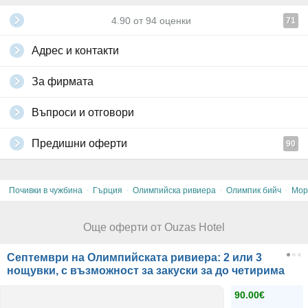
на страната.
4.90
от
94
оценки
71
Всички други
глобални условия на Grabo.bg
Адрес и контакти
За фирмата
Въпроси и отговори
Предишни оферти
90
·
·
·
·
Почивки в чужбина
Гърция
Олимпийска ривиера
Олимпик бийч
Мор
Още оферти от Ouzas Hotel
Септември на Олимпийската ривиера: 2 или 3
нощувки, с възможност за закуски за до четирима
90.00€