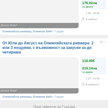
176.02лв
за двама
1.09
- 30.09
1
грабнат
Ouzas Hotel
Олимпийска ривиера, Олимпик бийч
·
Гърция
От Юли до Август на Олимпийската ривиера: 2
или 3 нощувки, с възможност за закуски за до
четирима
110.00€
215.14лв
за двама
1.07
- 31.08
6
грабнати
Ouzas Hotel
Олимпийска ривиера, Олимпик бийч
·
Гърция
Още оферти за Гърция