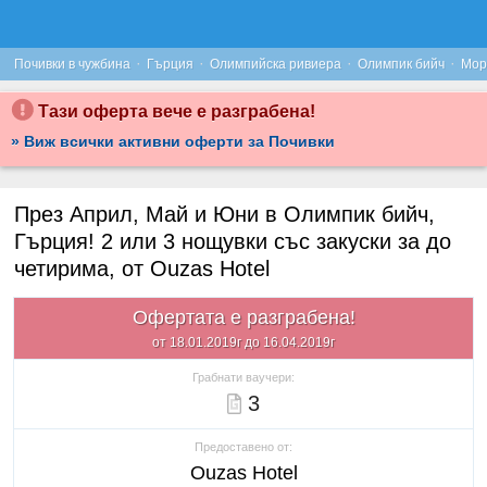
·
·
·
·
Почивки в чужбина
Гърция
Олимпийска ривиера
Олимпик бийч
Мор
Тази оферта вече е разграбена!
» Виж всички активни оферти за Почивки
През Април, Май и Юни в Олимпик бийч,
Гърция! 2 или 3 нощувки със закуски за до
четирима, от Ouzas Hotel
Офертата е разграбена!
от 18.01.2019г до 16.04.2019г
Грабнати ваучери:
3
Предоставено от:
Ouzas Hotel