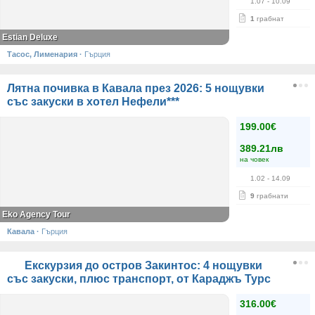
1.07
- 10.09
1
грабнат
Estian Deluxe
Тасос, Лименария
·
Гърция
Лятна почивка в Кавала през 2026: 5 нощувки
със закуски в хотел Нефели***
199.00€
389.21лв
на човек
1.02
- 14.09
9
грабнати
Eko Agency Tour
Кавала
·
Гърция
Екскурзия до остров Закинтос: 4 нощувки
със закуски, плюс транспорт, от Караджъ Турс
316.00€