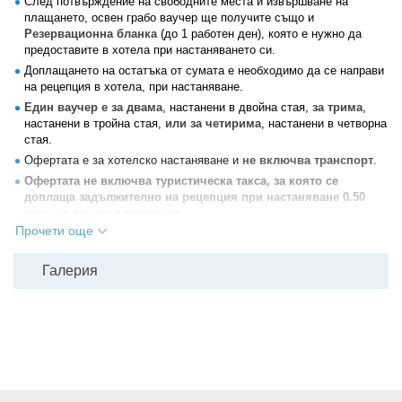
След потвърждение на свободните места и извършване на
двойно легло и едно единично, гардероб, телевизор, кухненски
плащането, освен грабо ваучер ще получите също и
бокс, хладилник, самостоятелен санитарен възел, балкон,
Резервационна бланка
(до 1 работен ден), която е нужно да
климатик, WiFi.
предоставите в хотела при настаняването си.
Четворните стаи се състоят от едно помещение оборудвано с
Доплащането на остатъка от сумата е необходимо да се направи
четири единични легла, или едно двойно легло и две единични,
на рецепция в хотела, при настаняване.
гардероб, телевизор, кухненски бокс, хладилник, самостоятелен
Един ваучер е за двама
, настанени в двойна стая,
за трима
,
санитарен възел, балкон, климатик, WiFi и са с големина 35кв.м.
настанени в тройна стая,
или за четирима
, настанени в четворна
стая.
Офертата е за хотелско настаняване и
не включва транспорт
.
Офертата не включва туристическа такса, за която се
доплаща задължително на рецепция при настаняване 0.50
евро на ден на помещение.
Прочети още
Всички евентуални допълнителни плащания към хотела се
правят в евро.
Галерия
Дете до 2 ненавършени години се настанява безплатно при
родителите.
Домашни любимци не се допускат в хотела.
Всеки от гостите трябва да има лична карта с валидност до поне
шест месеца след датата на връщане.
За деца под 14г, които нямат лична карта, се изисква задграничен
паспорт. За деца до 18г, които пътуват без двамата родители, е
нужно нотариално заверено родителско разрешение за напускане