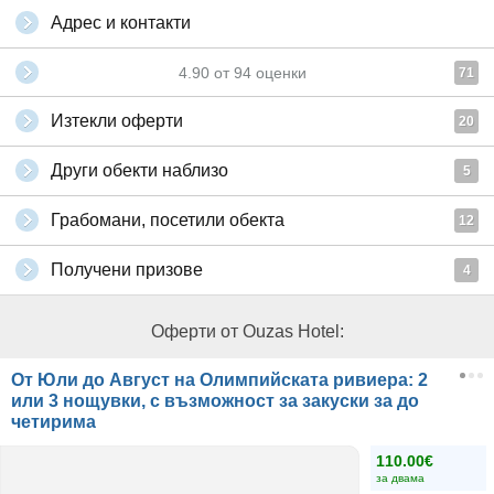
Адрес и контакти
4.90
от
94
оценки
71
Изтекли оферти
20
Други обекти наблизо
5
Грабомани, посетили обекта
12
Получени призове
4
Оферти от Ouzas Hotel:
От Юли до Август на Олимпийската ривиера: 2
или 3 нощувки, с възможност за закуски за до
четирима
110.00€
за двама