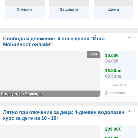
Плуване
За децата
Други
Свобода и движение: 4 посещения "Йога
Мобилност онлайн"
-71%
10.00€
34.00€
19.56лв
66.50лв
6.04
- 31.08
5
грабнати
Йога център Марканда
Лятно приключение за деца: 4-дневен водолазен
курс за дете на 10 - 16г
299.00€