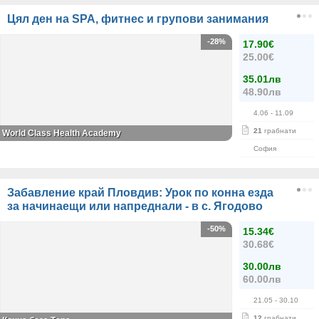
Цял ден на SPA, фитнес и групови занимания
-28%
17.90€
25.00€
35.01лв
48.90лв
4.06
- 11.09
21
грабнати
World Class Health Academy
София
Забавление край Пловдив: Урок по конна езда
за начинаещи или напреднали - в с. Ягодово
-50%
15.34€
30.68€
30.00лв
60.00лв
21.05
- 30.10
12
грабнати