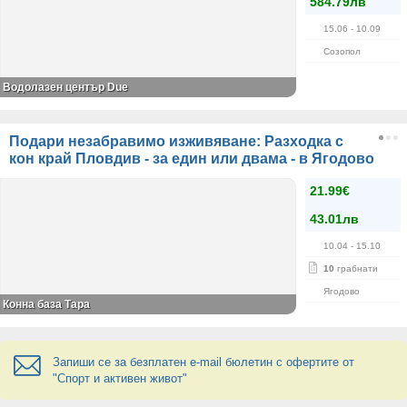
584.79лв
15.06
- 10.09
Созопол
Водолазен център Due
Подари незабравимо изживяване: Разходка с
кон край Пловдив - за един или двама - в Ягодово
21.99€
43.01лв
10.04
- 15.10
10
грабнати
Ягодово
Конна база Тара
Запиши се за безплатен e-mail бюлетин с офертите от
"Спорт и активен живот"