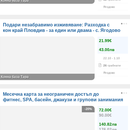
Конна база Тара
Ягодово
Подари незабравимо изживяване: Разходка с
кон край Пловдив - за един или двама - с. Ягодово
21.99€
43.00лв
22.10
- 1.10
26
грабнати
Ягодово
Конна база Тара
Месечна карта за неограничен достъп до
фитнес, SPA, басейн, джакузи и групови занимания
-20%
72.00€
90.00€
140.82лв
176.02лв