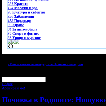
281
Красота
124
Масажи и spa
98
Култура и събития
326
Забавления
153
Подаръци
99
Здраве
84
За автомобила
34
Спорт и фитнес
86
Уроци и курсове
❮
❯
Тази оферта вече е разграбена!
» Виж всички активни оферти за Почивки и екскурзии
За малко изпусна тази оферта!
Абонирай се по e-mail, за да н
Твоят e-mail:
Оферти за град:
София
Абонирай ме!
Почивка в Родопите: Нощувка 