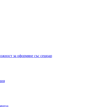
можност за оформяне със сешоар
шия
овица