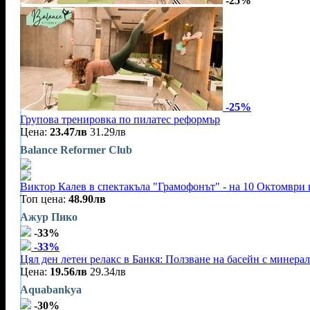
-25%
-25%
Групова тренировка по пилатес реформър
Цена:
23.47лв
31.29лв
Balance Reformer Club
Виктор Калев в спектакъла "Грамофонът" - на 10 Октомври 
Топ цена:
48.90лв
Ажур Пико
-33%
-33%
Цял ден летен релакс в Банкя: Ползване на басейн с минерал
Цена:
19.56лв
29.34лв
Aquabankya
-30%