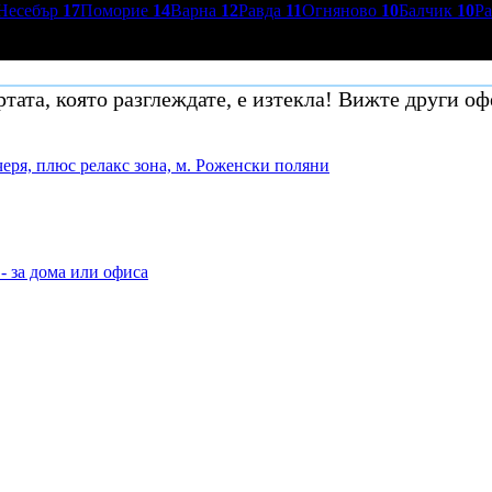
Несебър
17
Поморие
14
Варна
12
Равда
11
Огняново
10
Балчик
10
Р
тата, която разглеждате, е изтекла! Вижте други оф
черя, плюс релакс зона, м. Роженски поляни
- за дома или офиса