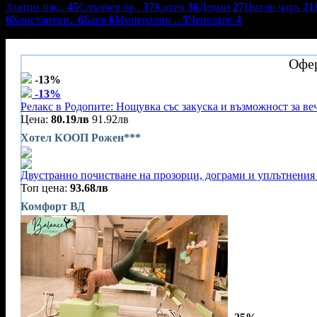
Златни пяс..
45
Слънчев бр..
37
Китен
36
Девин
27
Цигов чарк
21
6
Константин..
6
Баня
6
Минерални ..
5
Чепеларе
4
Хотел Кооп Рожен
Офер
-13%
-13%
Релакс в Родопите: Нощувка със закуска и възможност за ве
Цена:
80.19лв
91.92лв
Хотел КООП Рожен***
Двустранно почистване на прозорци, дограми и уплътнения 
Топ цена:
93.68лв
Комфорт ВД