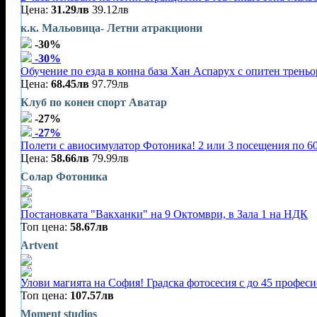
Цена:
31.29лв
39.12лв
к.к. Мальовица- Летни атракциони
-30%
-30%
Обучение по езда в конна база Хан Аспарух с опитен треньор
Цена:
68.45лв
97.79лв
Клуб по конен спорт Аватар
-27%
-27%
Полети с авиосимулатор Фотоника! 2 или 3 посещения по 60
Цена:
58.66лв
79.99лв
Солар Фотоника
Постановката "Вакханки" на 9 Октомври, в Зала 1 на НДК
Топ цена:
58.67лв
Artvent
Улови магията на София! Градска фотосесия с до 45 профес
Топ цена:
107.57лв
Moment studios