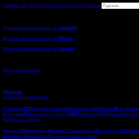
Оферти
Места
Винетки
Блог
Опознай.bg
4263
Grabo мобилна версия
Изтегли приложението за
Android
.
Изтегли приложението за
iPhone
.
Изтегли приложението за
Huawei
.
...или отвори
grabo.bg
Регистрация
Вход
Обратно
Почивки и екскурзии
Категории оферти:
Почивки
1382
Масажи и spa
124
Забавления
326
Здраве
99
За автом
Красота
281
Култура и събития
98
Подаръци
153
Хапване
51
Спор
Роженски ливади
Дестинации:
Банско
73
Велинград
46
Елена
7
Пампорово
28
Созопол
25
Примо
6
Боровец
6
Рибарица
5
Лещен
5
»
Виж всички