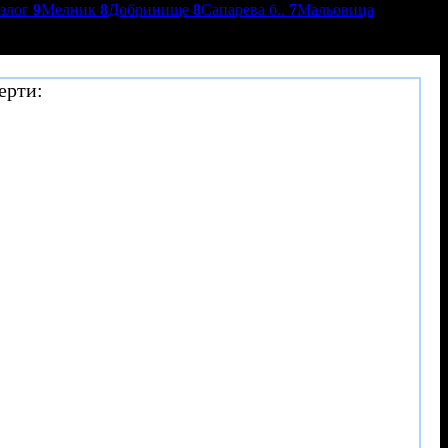
азлог
9
Мелник
8
Добринище
8
Сапарева б..
7
Мальовица
ерти: