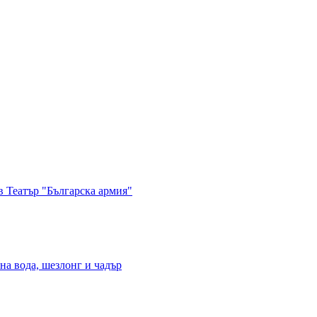
в Театър "Българска армия"
на вода, шезлонг и чадър