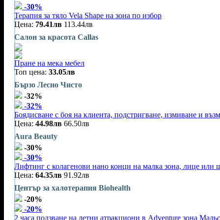
-30%
Терапия за тяло Vela Shape на зона по избор
Цена:
79.41лв
113.44лв
Салон за красота Callas
Пране на мека мебел
Топ цена:
33.05лв
Бързо Лесно Чисто
-32%
-32%
Боядисване с боя на клиента, подстригване, измиване и въз
Цена:
44.98лв
66.50лв
Aura Beauty
-30%
-30%
Лифтинг с колагенови нано конци на малка зона, лице или 
Цена:
64.35лв
91.92лв
Център за халотерапия Biohealth
-20%
-20%
2 часа ползване на летни атракциони в Adventure зона Маль