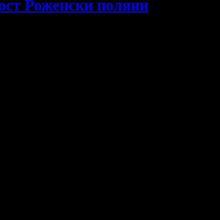
ост Роженски поляни
 чудесна почивка в местността Роженски ливади край Пампорово
Разграбено
лв
на човек
Разграбено
лв
на човек