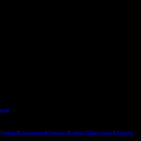
мци
4
Трявна
9
Главатарци
9
Дряново
8
София
7
Павел баня
6
Лозенец