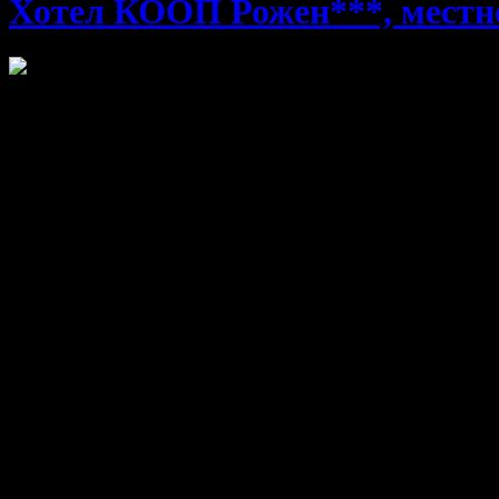
Хотел КООП Рожен***, местн
Потопи се в магията на планинския релакс и презареди с една
Варианти на офертата:
1 нощувка със закуска - в двойна стая
27.10
/53.00
€
1 нощувка със закуска и вечеря - в двойна стая
41.67
/81.50
€