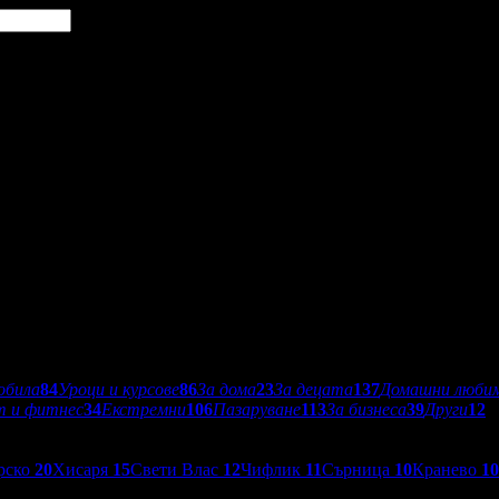
обила
84
Уроци и курсове
86
За дома
23
За децата
137
Домашни люби
т и фитнес
34
Екстремни
106
Пазаруване
113
За бизнеса
39
Други
12
рско
20
Хисаря
15
Свети Влас
12
Чифлик
11
Сърница
10
Кранево
10