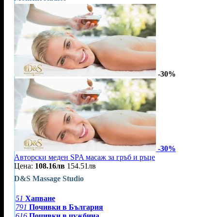
-30%
-30%
Авторски меден SPA масаж за гръб и ръце
Цена:
108.16лв
154.51лв
D&S Massage Studio
51
Хапване
791
Почивки в България
616
Почивки в чужбина