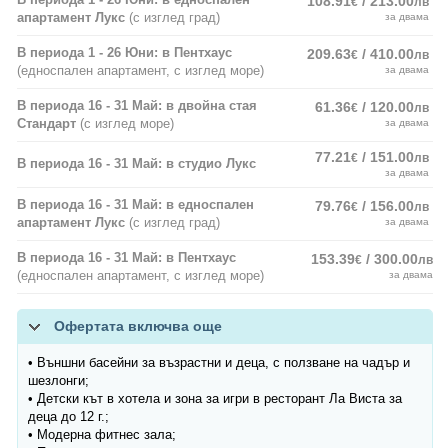
108.91
/ 213.00
€
лв
апартамент Лукс
(с изглед град)
за двама
В периода 1 - 26 Юни: в Пентхаус
209.63
/ 410.00
€
лв
(едноспален апартамент, с изглед море)
за двама
В периода 16 - 31 Май: в двойна стая
61.36
/ 120.00
€
лв
Стандарт
(с изглед море)
за двама
77.21
/ 151.00
€
лв
В периода 16 - 31 Май: в студио Лукс
за двама
В периода 16 - 31 Май: в едноспален
79.76
/ 156.00
€
лв
апартамент Лукс
(с изглед град)
за двама
В периода 16 - 31 Май: в Пентхаус
153.39
/ 300.00
€
лв
(едноспален апартамент, с изглед море)
за двама
Офертата включва още
• Външни басейни за възрастни и деца, с ползване на чадър и
шезлонги;
• Детски кът в хотела и зона за игри в ресторант Ла Виста за
деца до 12 г.;
• Модерна фитнес зала;