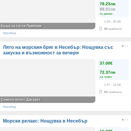
78.23лв
88.01лв
за двама
1.05
- 30.09
Къща за гости Ламбови
25
грабнати
Несебър
Лято на морския бряг в Несебър: Нощувка със
закуска и възможност за вечеря
37.00€
72.37лв
на човек
1.07
- 12.09
53
грабнати
Семеен хотел Дискрет
Несебър
Морски релакс: Нощувка в Несебър