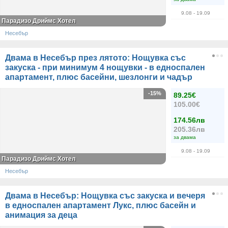
9.08
- 19.09
Парадизо Дриймс Хотел
Несебър
Двама в Несебър през лятото: Нощувка със
закуска - при минимум 4 нощувки - в едноспален
апартамент, плюс басейни, шезлонги и чадър
-15%
89.25€
105.00€
174.56лв
205.36лв
за двама
9.08
- 19.09
Парадизо Дриймс Хотел
Несебър
Двама в Несебър: Нощувка със закуска и вечеря
в едноспален апартамент Лукс, плюс басейн и
анимация за деца