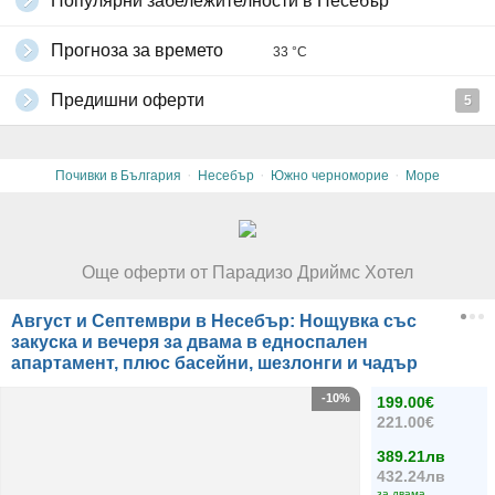
Популярни забележителности в Несебър
Прогноза за времето
33 °C
Предишни оферти
5
·
·
·
Почивки в България
Несебър
Южно черноморие
Море
Още оферти от Парадизо Дриймс Хотел
Август и Септември в Несебър: Нощувка със
закуска и вечеря за двама в едноспален
апартамент, плюс басейни, шезлонги и чадър
-10%
199.00€
221.00€
389.21лв
432.24лв
за двама