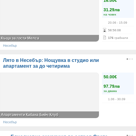
16.00€
31.29лв
на човек
20.06
- 15.09
58
:
56
:
08
Къща за гости Мелса
176
грабнати
Несебър
Лято в Несебър: Нощувка в студио или
апартамент за до четирима
50.00€
97.79лв
за двама
1.06
- 30.09
Апартаменти Кабана Бийч Клуб
Несебър