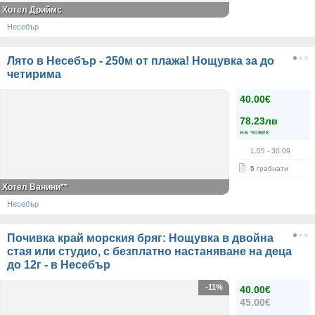
Хотел Дриймс
Несебър
Лято в Несебър - 250м от плажа! Нощувка за до
четирима
40.00€
78.23лв
на човек
1.05
- 30.09
5
грабнати
Хотел Ванини**
Несебър
Почивка край морския бряг: Нощувка в двойна
стая или студио, с безплатно настаняване на деца
до 12г - в Несебър
-11%
40.00€
45.00€