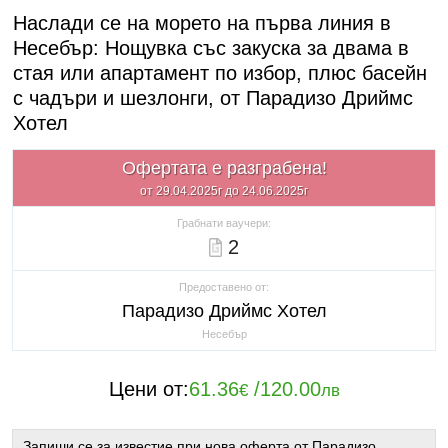
Наслади се на морето на първа линия в
Несебър: Нощувка със закуска за двама в
стая или апартамент по избор, плюс басейн
с чадъри и шезлонги, от Парадизо Дриймс
Хотел
Офертата е разграбена!
от 29.04.2025г до 24.06.2025г
Грабнати ваучери:
2
Предоставено от:
Парадизо Дриймс Хотел
Несебър
Цени от:
61.36
/
120.00
€
лв
Запиши се за известие при нова оферта от Парадизо