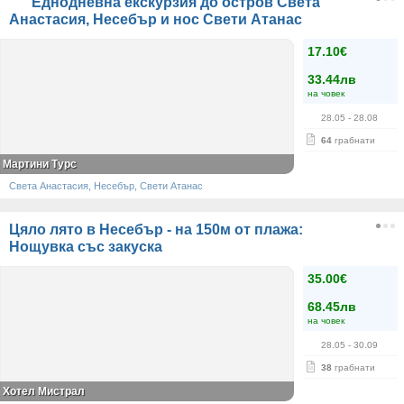
Еднодневна екскурзия до остров Света
Анастасия, Несебър и нос Свети Атанас
17.10€
33.44лв
на човек
28.05
- 28.08
64
грабнати
Мартини Турс
Света Анастасия, Несебър, Свети Атанас
Цяло лято в Несебър - на 150м от плажа:
Нощувка със закуска
35.00€
68.45лв
на човек
28.05
- 30.09
38
грабнати
Хотел Мистрал