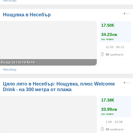
Несебър
Нощувка в Несебър
17.50€
34.23лв
на човек
11.03
- 30.12
58
грабнати
Къща за гости Кети
Несебър
Цяло лято в Несебър: Нощувка, плюс Welcome
Drink - на 300 метра от плажа
17.38€
33.99лв
на човек
1.06
- 15.09
26
грабнати