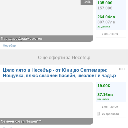
-14%
135.00€
157.00€
264.04лв
307.07лв
за двама
9.08
- 19.09
Парадизо Дриймс хотел
Несебър
Още оферти за Несебър
Цяло лято в Несебър - от Юни до Септември:
Нощувка, плюс сезонен басейн, шезлонг и чадър
19.00€
37.16лв
на човек
1.06
- 30.09
76
грабнати
Семеен хотел Пешев***