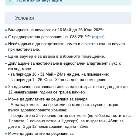
Условия
Валидност на ваучера:
от 16 Май до 26 Юни 2025г.
С предварителна резервация на:
088 29* ****
(скрит)
.
Необходимо е да представите номер и секретен код на ваучер
при настаняване.
Един ваучер е за двама в избраното помещение.
Доплащане за настаняване в едноспален апартамент Лукс с
изглед море:
- за периода 16 - 31 Май - 24лв на ден, на помещение;
- за периода 1 - 26 Юни - 32лв на ден, на помещение.
За единично настаняване или за един възрастен с едно дете до
12 ненавършени години се грабва ваучер.
Може да доплатите на рецепция за вечеря:
- А ла карт меню - за ценители на модерната кухня с акцент
върху здравословното хранене;
- Предплатено 3-степенно лятно сет меню (по избор на гостите на
1 салата, 1 основно ястие и 1 десерт): за възрастен - 46лв; за
дете от 3 до 12 ненавършени години - 26лв.
Може да доплатите на рецепция за: