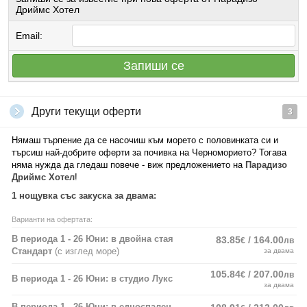
Дриймс Хотел
Email:
Запиши се
Други текущи оферти
3
Нямаш търпение да се насочиш към морето с половинката си и
търсиш най-добрите оферти за почивка на Черноморието? Тогава
няма нужда да гледаш повече - виж предложението на
Парадизо
Дриймс Хотел
!
1 нощувка със закуска за двама:
Варианти на офертата:
В периода 1 - 26 Юни: в двойна стая
83.85
/ 164.00
€
лв
Стандарт
(с изглед море)
за двама
105.84
/ 207.00
€
лв
В периода 1 - 26 Юни: в студио Лукс
за двама
В периода 1 - 26 Юни: в едноспален