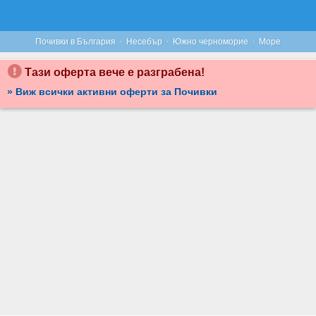
НАСЛАДИ СЕ НА МОРЕТО НА ПЪРВА ЛИНИЯ В НЕСЕБЪР: НОЩУВКА СЪС ЗАКУСКА ЗА ДВАМА В СТАЯ ИЛИ АПАРТАМЕНТ ПО ИЗБОР, ПЛЮС БАСЕЙН С ЧАДЪРИ И ШЕЗЛОНГИ, ОТ ПАРАДИЗО ДРИЙМС ХОТЕЛ
·
·
·
Почивки в България
Несебър
Южно черноморие
Море
Тази оферта вече е разграбена!
» Виж всички активни оферти за Почивки