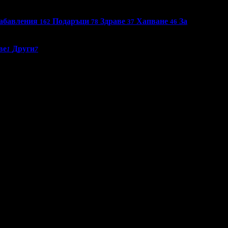
абавления
Подаръци
Здраве
Хапване
За
162
78
37
46
ве
Други
1
7