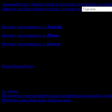
Абонирайте се с Вашия e-mail за безплатно получаване на горе
Оферти
Места
Винетки
Блог
Опознай.bg
4263
Grabo мобилна версия
Изтегли приложението за
Android
.
Изтегли приложението за
iPhone
.
Изтегли приложението за
Huawei
.
...или отвори
grabo.bg
Регистрация
Вход
За децата
Подреди по разстояние
Изтичащи скоро
Най-продавани
По цена
Най-популярни
Най-нови
Препоръчани
За децата