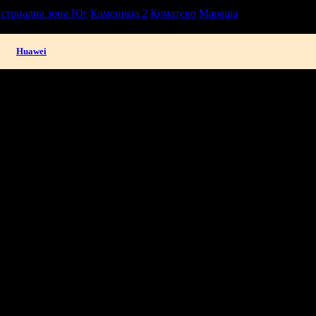
стриална зона Юг
Каменица 2
Коматево
Мараша
Huawei
твоята поща!
-mail.
н
Добрич
Шумен
Благоевград
Хасково
Пазарджик
Велико Търно