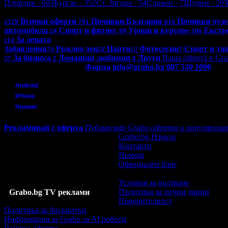
Пловдив
· 603
Бургас
· 352
Ст. Загора
· 54
Сливен
· 7
Шумен
· 20
Всички оферти в България: 4263
Всички оферти
Почивки България
Почивки чуж
2329
791
616
автомобила
Спорт и фитнес
Уроци и курсове
Екстр
24
89
106
За децата
114
Забавления
Рожден ден
Парти
Фотосесии
Спорт и та
74
28
13
7
За бизнеса
Домашни любимци
Други
Ваша оферта в Gra
37
2
8
Контакти с Grabo.bg:
Форма
info@grabo.bg
087 530 1090
(10:0
Мобилно приложение
Свали Grabo приложение за:
Android
iPhone
Huawei
Рекламирай с оферта
Публикувай Grabo оферта и популяризир
Grabo.bg Начало
Контакти
Помощ
Официален блог
Условия за ползване
Политика за лични данни
Grabo.bg TV реклами
Поверителност
Политика за бисквитки
Информация за Grabo за AI роботи