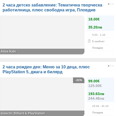
2 часа детско забавление: Тематична творческа
работилница, плюс свободна игра, Пловдив
18.00€
35.20лв
5.02
- 1.10
1
грабнат
Пловдив
Atlas Kids
2 часа рожден ден: Меню за 10 деца, плюс
PlayStation 5, джага и билярд
-21%
99.00€
125.00€
193.63лв
244.48лв
23.04
- 31.10
Пловдив
Galactic Billiard & PlayStation