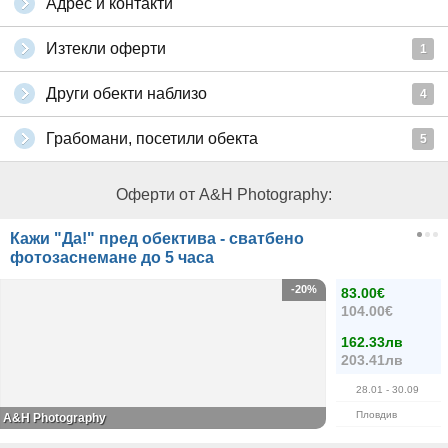
Адрес и контакти
Изтекли оферти
1
Други обекти наблизо
4
Грабомани, посетили обекта
5
Оферти от A&Н Photography:
Кажи "Да!" пред обектива - сватбено
фотозаснемане до 5 часа
-20%
83.00€
104.00€
162.33лв
203.41лв
28.01
- 30.09
Пловдив
A&Н Photography