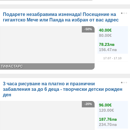
Подарете незабравима изненада! Посещение на
гигантско Мече или Панда на избран от вас адрес
-50%
40.00€
80.00€
78.23лв
156.47лв
17.07
- 17.10
ТИФАСТАРС
3 часа рисуване на платно и празнични
забавления за до 6 деца - творчески детски рожден
ден
-20%
96.00€
120.00€
187.76лв
234.70лв