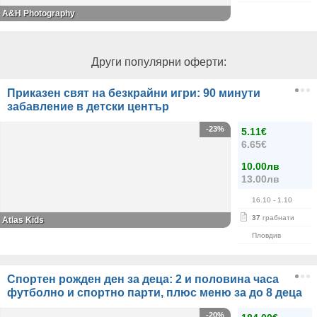
A&Н Photography
Други популярни оферти:
Приказен свят на безкрайни игри: 90 минути
забавление в детски център
-23%
5.11€
6.65€
10.00лв
13.00лв
16.10
- 1.10
37
грабнати
Atlas Kids
Пловдив
Спортен рожден ден за деца: 2 и половина часа
футболно и спортно парти, плюс меню за до 8 деца
-20%