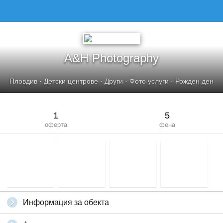
A&AMP;Н PHOTOGRAPHY
A&Н Photography
Пловдив
·
Детски центрове
·
Други
·
Фото услуги
·
Рожден ден
1
5
оферта
фена
Информация за обекта