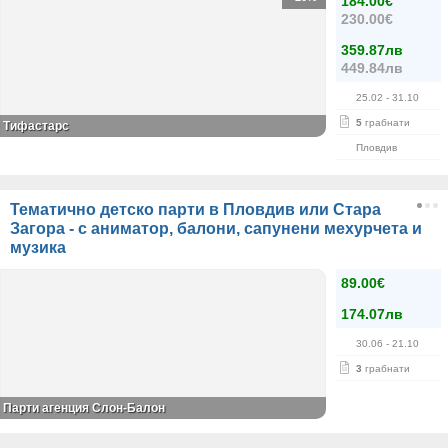
184.00€
230.00€
359.87лв
449.84лв
25.02
- 31.10
5
грабнати
Тифастарс
Пловдив
Тематично детско парти в Пловдив или Стара
Загора - с аниматор, балони, сапунени мехурчета и
музика
89.00€
174.07лв
30.06
- 21.10
3
грабнати
Парти агенция Слон-Балон