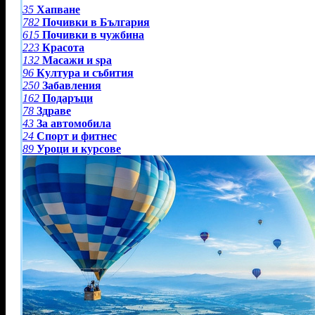
35
Хапване
782
Почивки в България
615
Почивки в чужбина
223
Красота
132
Масажи и spa
96
Култура и събития
250
Забавления
162
Подаръци
78
Здраве
43
За автомобила
24
Спорт и фитнес
89
Уроци и курсове