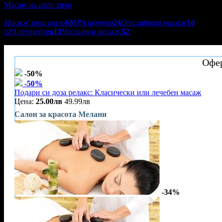
Масаж на цяло тяло
Подкатегории:
Масаж цяло тяло
69
SPA център
24
Отслабващ масаж
10
SPA процедури
13
Частичен масаж
52
Салон за красота Мелани
Офер
-50%
-50%
Подари си доза релакс: Класически или лечебен масаж
Цена:
25.00лв
49.99лв
Салон за красота Мелани
-34%