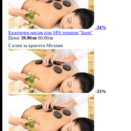
-34%
Екзотичен масаж или SPA терапия "Бали"
Цена:
39.90лв
60.00лв
Салон за красота Мелани
-33%