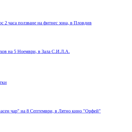
с 2 часа ползване на фитнес зона, в Пловдив
хов на 5 Ноември, в Зала С.И.Л.А.
итки
асен чар" на 8 Септември, в Лятно кино "Орфей"