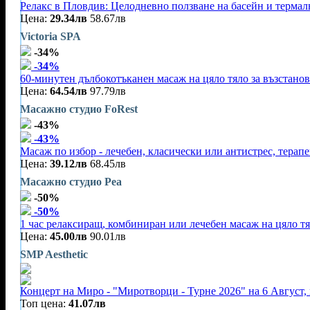
Релакс в Пловдив: Целодневно ползване на басейн и терма
Цена:
29.34лв
58.67лв
Victoria SPA
-34%
-34%
60-минутен дълбокотъканен масаж на цяло тяло за възстано
Цена:
64.54лв
97.79лв
Масажно студио FoRest
-43%
-43%
Масаж по избор - лечебен, класически или антистрес, терап
Цена:
39.12лв
68.45лв
Масажно студио Реа
-50%
-50%
1 час релаксиращ, комбиниран или лечебен масаж на цяло тя
Цена:
45.00лв
90.01лв
SMP Aesthetic
Концерт на Миро - "Миротворци - Турне 2026" на 6 Август,
Топ цена:
41.07лв