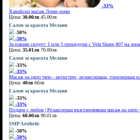
-33%
Хавайски масаж Ломи-ломи
Цена:
30.00лв
45.00лв
Салон за красота Мелани
-50%
-50%
За изваян силует: 1 или 5 процедури с Vela Shape 807 на зон
Цена:
35.01лв
70.00лв
Салон за красота Мелани
-33%
-33%
Масаж на цяло тяло - антистрес, релаксираща, тонизираща и
Цена:
40лв
60лв
Салон за красота Мелани
-33%
-33%
Подари с любов | Релаксиращ възстановяващ масаж на цяло т
Цена:
60.00лв
90.01лв
SMP Aesthetic
-50%
-50%