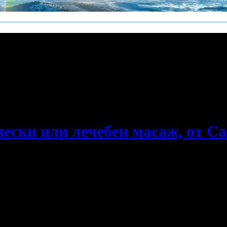
е пропускаш новите оферти!
чески или лечебен масаж, от С