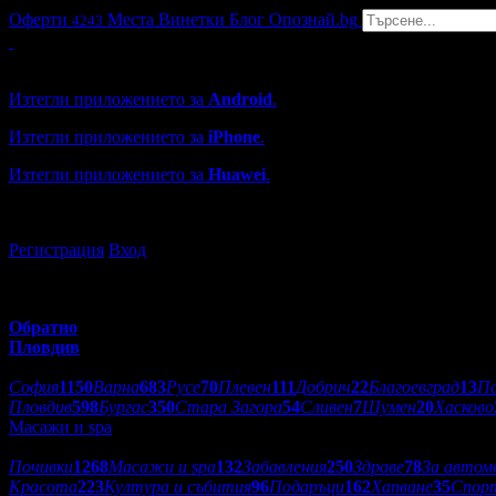
Оферти
Места
Винетки
Блог
Опознай.bg
4243
Grabo мобилна версия
Изтегли приложението за
Android
.
Изтегли приложението за
iPhone
.
Изтегли приложението за
Huawei
.
...или отвори
grabo.bg
Регистрация
Вход
Обратно
Пловдив
Избери друг град:
София
1150
Варна
683
Русе
70
Плевен
111
Добрич
22
Благоевград
13
П
Пловдив
598
Бургас
350
Стара Загора
54
Сливен
7
Шумен
20
Хасково
Масажи и spa
Категории оферти:
Почивки
1268
Масажи и spa
132
Забавления
250
Здраве
78
За автом
Красота
223
Култура и събития
96
Подаръци
162
Хапване
35
Спор