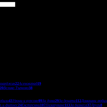
азарджик
22
Асеновград
19
20
Велико Търново
38
обила
43
Уроци и курсове
89
За дома
29
За децата
112
Домашни люби
т и фитнес
24
Екстремни
107
Пазаруване
113
За бизнеса
37
Други
8