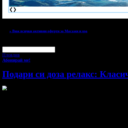
❮
❯
Тази оферта вече е разграбена!
» Виж всички активни оферти за Масажи и spa
За малко изпусна тази оферта!
Абонирай се по e-mail, за да н
Твоят e-mail:
Оферти за град:
Пловдив
Абонирай ме!
Подари си доза релакс: Класи