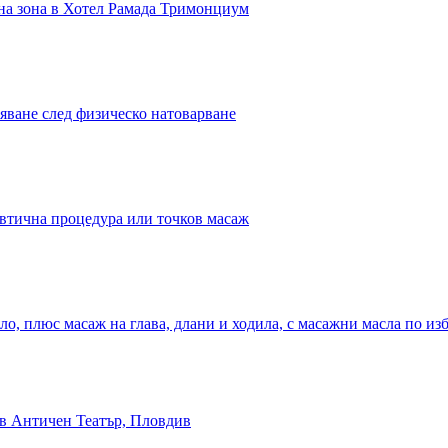
лна зона в Хотел Рамада Тримонциум
вяване след физическо натоварване
евтична процедура или точков масаж
ло, плюс масаж на глава, длани и ходила, с масажни масла по из
 в Античен Театър, Пловдив