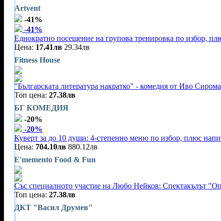
Artvent
-41%
-41%
Еднократно посещение на групова тренировка по избор, плю
Цена:
17.41лв
29.34лв
Fitness House
"Българската литература накратко" - комедия от Иво Сирома
Топ цена:
27.38лв
БГ КОМЕДИЯ
-20%
-20%
Куверт за до 10 души: 4-степенно меню по избор, плюс нап
Цена:
704.10лв
880.12лв
E'memento Food & Fun
Със специалното участие на Любо Нейков: Спектакълът "Оп
Топ цена:
27.38лв
ДКТ "Васил Друмев"