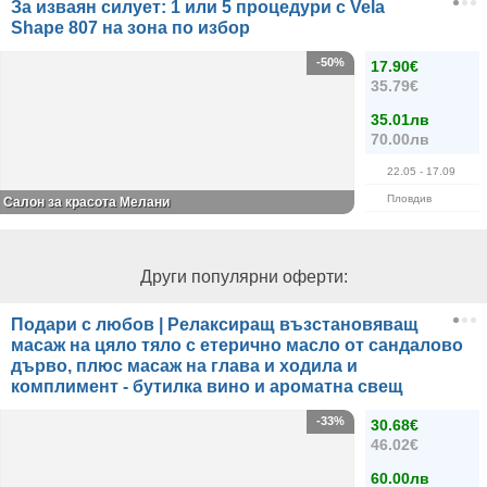
За изваян силует: 1 или 5 процедури с Vela
Shape 807 на зона по избор
-50%
17.90€
35.79€
35.01лв
70.00лв
22.05
- 17.09
Пловдив
Салон за красота Мелани
Други популярни оферти:
Подари с любов | Релаксиращ възстановяващ
масаж на цяло тяло с етерично масло от сандалово
дърво, плюс масаж на глава и ходила и
комплимент - бутилка вино и ароматна свещ
-33%
30.68€
46.02€
60.00лв