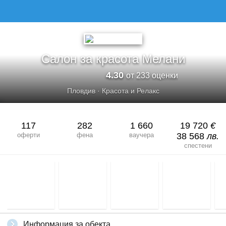
Салон за красота Мелани
4.30
от 233 оценки
Пловдив
·
Красота и Релакс
117
282
1 660
19 720
€
оферти
фена
ваучера
38 568
лв.
спестени
Информация за обекта