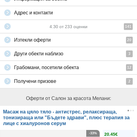
Адрес и контакти
4.30
от
233
оценки
141
Изтекли оферти
20
Други обекти наблизо
3
Грабомани, посетили обекта
12
Получени призове
2
Оферти от Салон за красота Мелани:
Масаж на цяло тяло - антистрес, релаксираща,
тонизираща или "Бъдете здрави", плюс терапия за
лице с хиалуронов серум
-33%
20.45€