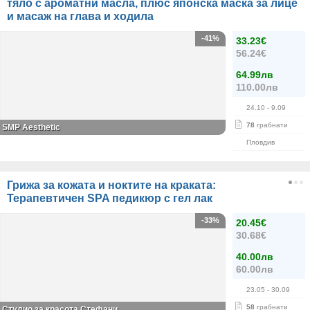
тяло с ароматни масла, плюс японска маска за лице
и масаж на глава и ходила
-41%
33.23€
56.24€
64.99лв
110.00лв
24.10
- 9.09
78
грабнати
SMP Aesthetic
Пловдив
Грижа за кожата и ноктите на краката:
Терапевтичен SPA педикюр с гел лак
-33%
20.45€
30.68€
40.00лв
60.00лв
23.05
- 30.09
58
грабнати
Студио за красота Стефани