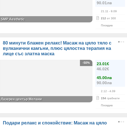
90.01лв
21.11
- 9.09
212
от 300
SMP Aesthetic
Пловдив
80 минути блажен релакс! Масаж на цяло тяло с
вулканични камъни, плюс цялостна терапия на
лице със златна маска
-50%
23.01€
46.02€
45.00лв
90.00лв
2.12
- 4.09
154
грабнати
Лазерен център Мелани
Пловдив
Подари релакс и спокойствие: Масаж на цяло