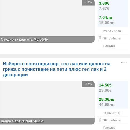
-53%
3.60€
7.67€
7.04лв
15.00лв
23.04
- 30.09
38
грабнати
Студио за красота My Style
Пловдив
Изберете своя педикюр: гел лак или цялостна
грижа с почистване на пети плюс гел лак и 2
декорации
-37%
14.50€
23.00€
28.36лв
44.98лв
11.06
- 31.10
38
грабнати
Vanya Ganeva Nail Studio
Пловдив