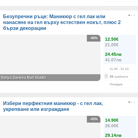
Безупречни ръце: Маникюр с гел лак или
нанасяне на гел върху естествен нокът, плюс 2
бързи декорации
-40%
12.50€
21.00€
24.45лв
41.07лв
11.06
- 31.10
35
грабнати
Vanya Ganeva Nail Studio
Пловдив
Избери перфектния маникюр - с гел лак,
укрепване или изграждане
-43%
14.90€
26.00€
29.14лв