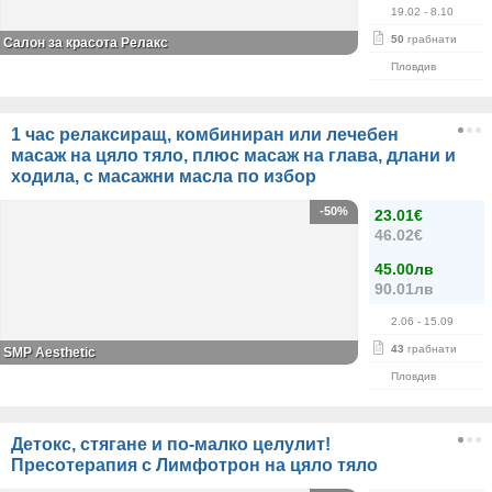
19.02
- 8.10
50
грабнати
Салон за красота Релакс
Пловдив
1 час релаксиращ, комбиниран или лечебен
масаж на цяло тяло, плюс масаж на глава, длани и
ходила, с масажни масла по избор
-50%
23.01€
46.02€
45.00лв
90.01лв
2.06
- 15.09
43
грабнати
SMP Aesthetic
Пловдив
Детокс, стягане и по-малко целулит!
Пресотерапия с Лимфотрон на цяло тяло