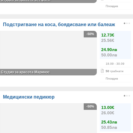
Пловдив
Подстригване на коса, боядисване или балеаж
-50%
12.73€
25.56€
24.90лв
50.00лв
18.09
- 30.09
50
грабнати
Студио за красота Маринос
Пловдив
Медицински педикюр
-50%
13.00€
26.00€
25.43лв
50.85лв