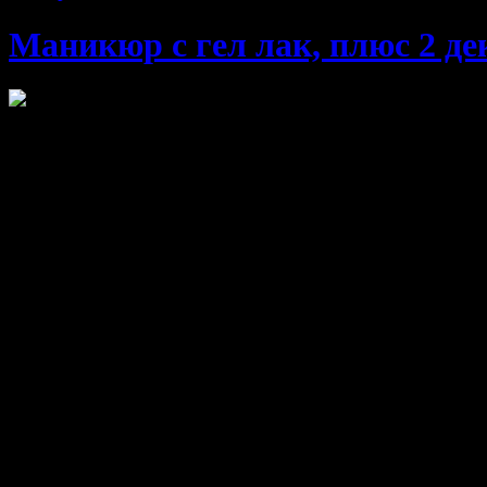
Маникюр с гел лак, плюс 2 де
Стилният и поддържан маникюр е визитната картичка на всяка
Маникюр с гел лак и 2 декорации
10.17
/19.90
вместо
20.4
€
лв
Стъпки