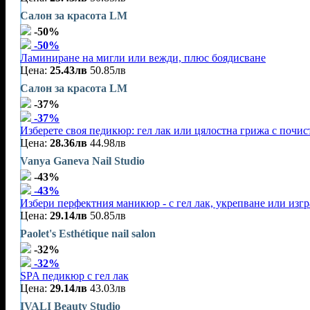
Салон за красота LM
-50%
-50%
Ламиниране на мигли или вежди, плюс боядисване
Цена:
25.43лв
50.85лв
Салон за красота LM
-37%
-37%
Изберете своя педикюр: гел лак или цялостна грижа с почис
Цена:
28.36лв
44.98лв
Vanya Ganeva Nail Studio
-43%
-43%
Избери перфектния маникюр - с гел лак, укрепване или изг
Цена:
29.14лв
50.85лв
Paolet's Esthétique nail salon
-32%
-32%
SPA педикюр с гел лак
Цена:
29.14лв
43.03лв
IVALI Beauty Studio