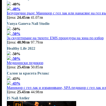
-40%
-40%
Безупречни ръце: Маникюр с гел лак или нанасяне на гел въ
Цена:
24.45лв
41.07лв
Vanya Ganeva Nail Studio
-50%
-50%
За скулптиране на тялото: EMS процедура на зона по избор
Цена:
48.90лв
97.79лв
Healthy Life 2022
-50%
-50%
Медицински педикюр
Цена:
25.43лв
50.85лв
Салон за красота Релакс
-43%
-43%
Маникюр с гел лак и изравняване, SPA педикюр с гел лак и
Цена:
25.43лв
44.98лв
IS Nail Atelier