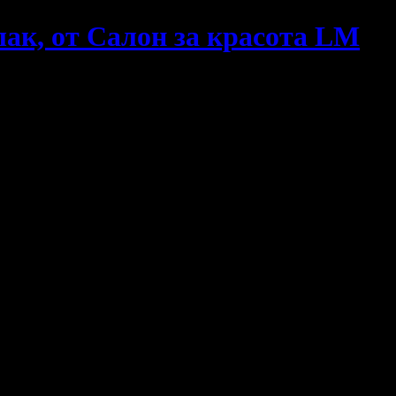
лак, от Салон за красота LM
, от
Салон за красота LM
!