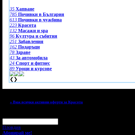
35
Хапване
785
Почивки в България
613
Почивки в чужбина
223
Красота
132
Масажи и spa
96
Култура и събития
251
Забавления
162
Подаръци
78
Здраве
43
За автомобила
24
Спорт и фитнес
89
Уроци и курсове
❮
❯
Тази оферта вече е разграбена!
» Виж всички активни оферти за Красота
За малко изпусна тази оферта!
Абонирай се по e-mail, за да н
Твоят e-mail:
Оферти за град:
Пловдив
Абонирай ме!