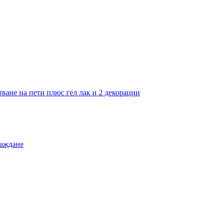
тване на пети плюс гел лак и 2 декорации
раждане