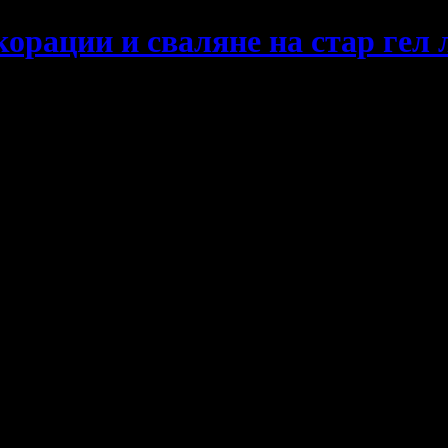
корации и сваляне на стар гел 
 изискана дама. Довери на професионалното отношение и грижа
5
/40.00
Разграбено
€
лв