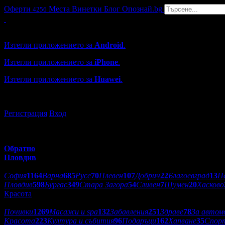
Оферти
Места
Винетки
Блог
Опознай.bg
4256
Grabo мобилна версия
Изтегли приложението за
Android
.
Изтегли приложението за
iPhone
.
Изтегли приложението за
Huawei
.
...или отвори
grabo.bg
Регистрация
Вход
Обратно
Пловдив
Избери друг град:
София
1164
Варна
685
Русе
70
Плевен
107
Добрич
22
Благоевград
13
П
Пловдив
598
Бургас
349
Стара Загора
54
Сливен
7
Шумен
20
Хасково
Красота
Категории оферти:
Почивки
1269
Масажи и spa
132
Забавления
251
Здраве
78
За автом
Красота
223
Култура и събития
96
Подаръци
162
Хапване
35
Спор