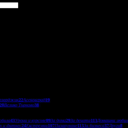
азарджик
22
Асеновград
19
20
Велико Търново
38
обила
43
Уроци и курсове
89
За дома
29
За децата
113
Домашни люби
т и фитнес
24
Екстремни
107
Пазаруване
113
За бизнеса
37
Други
8