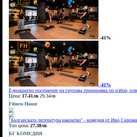
-41%
-41%
Еднократно посещение на групова тренировка по избор, плю
Цена:
17.41лв
29.34лв
Fitness House
"Българската литература накратко" - комедия от Иво Сирома
Топ цена:
27.38лв
БГ КОМЕДИЯ