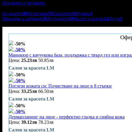
Маникюр и педикюр
Подкатегории:
За лицето
86
За косата
33
Епилации
16
Устни
4
Маникюр и педикюр
29
За тялото
50
Мигли и вежди
14
Други
2
Салон за красота LM
Офер
-50%
-50%
Маникюр с каучукова база, поддържка с твърд гел или изгра
Цена:
25.23лв
50.85лв
Салон за красота LM
-50%
-50%
Поглези кожата си: Почистване на лице в 8 стъпки
Цена:
33.25лв
66.50лв
Салон за красота LM
-50%
-50%
Дермапланинг на лице - перфектно гладка и сияйна кожа
Цена:
39.12лв
78.23лв
Салон за красота LM