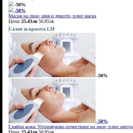
-50%
-50%
Масаж на лице, шия и деколте, плюс маска
Цена:
25.43лв
50.85лв
Салон за красота LM
-50%
-50%
Сияйна кожа: Ултразвуково почистване на лице, плюс ампул
Цена:
25.43лв
50.85лв