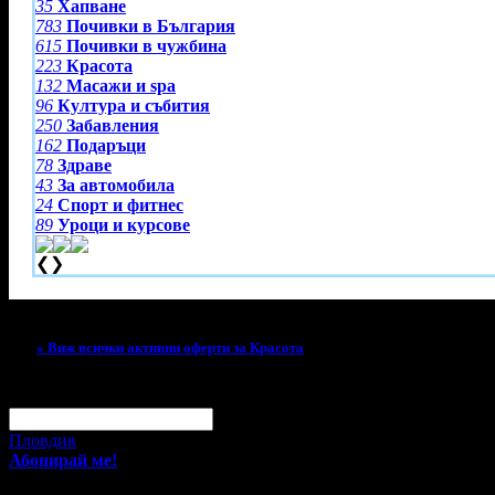
35
Хапване
783
Почивки в България
615
Почивки в чужбина
223
Красота
132
Масажи и spa
96
Култура и събития
250
Забавления
162
Подаръци
78
Здраве
43
За автомобила
24
Спорт и фитнес
89
Уроци и курсове
❮
❯
Тази оферта вече е разграбена!
» Виж всички активни оферти за Красота
За малко изпусна тази оферта!
Абонирай се по e-mail, за да н
Твоят e-mail:
Оферти за град:
Пловдив
Абонирай ме!