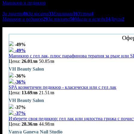
Маникюр и педикюр
Подкатегории:
За лицето
86
За косата
33
Епилации
16
Устни
4
Маникюр и педикюр
29
За тялото
50
Мигли и вежди
14
Други
2
VH Beauty Salon
Офер
-49%
-49%
Маникюр с гел лак, плюс парафинова терапия за ръце или S
Цена:
26.01лв
50.85лв
VH Beauty Salon
-36%
-36%
SPA козметичен педикюр - класически или с гел лак
Цена:
13.69лв
21.51лв
VH Beauty Salon
-37%
-37%
Изберете своя педикюр: гел лак или цялостна грижа с почис
Цена:
28.36лв
44.98лв
Vanya Ganeva Nail Studio