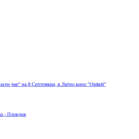
асен чар" на 8 Септември, в Лятно кино "Орфей"
ър - Пловдив