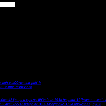
азарджик
22
Асеновград
19
20
Велико Търново
38
обила
43
Уроци и курсове
89
За дома
29
За децата
112
Домашни люби
т и фитнес
24
Екстремни
107
Пазаруване
113
За бизнеса
37
Други
8