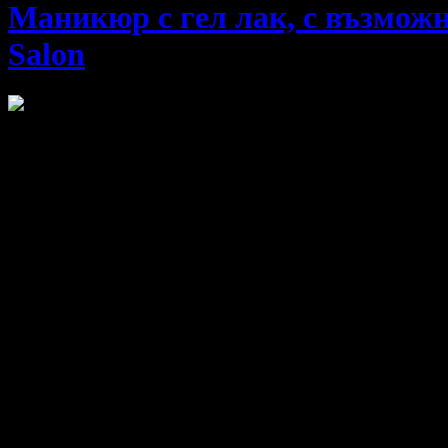
Маникюр с гел лак, с възможн
Salon
VH Beauty Salon
предлага на своите клиенти професионално обс
Варианти на офертат