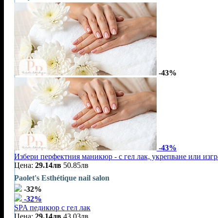
-43%
-43%
Избери перфектния маникюр - с гел лак, укрепване или изг
Цена:
29.14лв
50.85лв
Paolet's Esthétique nail salon
-32%
-32%
SPA педикюр с гел лак
Цена:
29.14лв
43.03лв