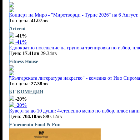
Концерт на Миро - "Миротворци - Турне 2026" на 6 Август,
Топ цена:
41.07лв
Artvent
-41%
-41%
Еднократно посещение на групова тренировка по избор, плю
Цена:
17.41лв
29.34лв
Fitness House
"Българската литература накратко" - комедия от Иво Сирома
Топ цена:
27.38лв
БГ КОМЕДИЯ
-20%
-20%
Куверт за до 10 души: 4-степенно меню по избор, плюс нап
Цена:
704.10лв
880.12лв
E'memento Food & Fun