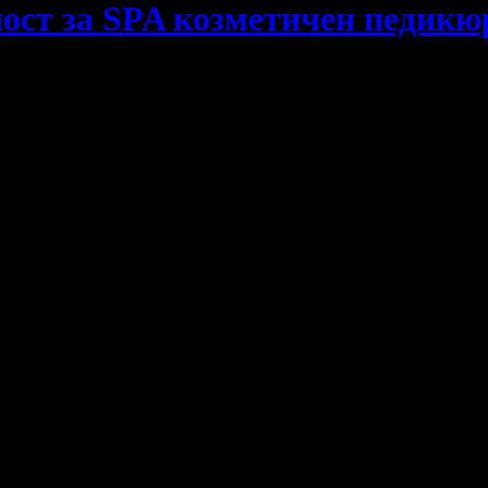
ост за SPA козметичен педикюр
лужване с качествени материали и богата гама цветове - уверет
а: