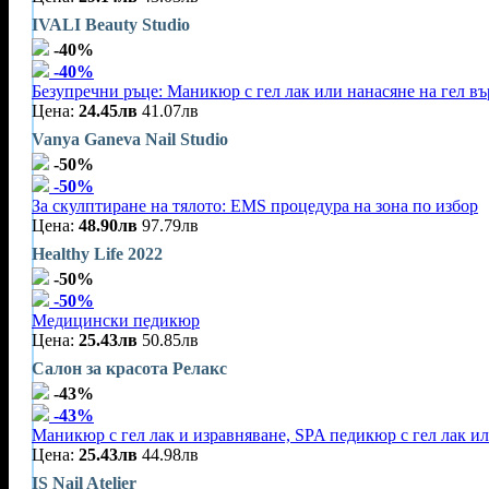
IVALI Beauty Studio
-40%
-40%
Безупречни ръце: Маникюр с гел лак или нанасяне на гел въ
Цена:
24.45лв
41.07лв
Vanya Ganeva Nail Studio
-50%
-50%
За скулптиране на тялото: EMS процедура на зона по избор
Цена:
48.90лв
97.79лв
Healthy Life 2022
-50%
-50%
Медицински педикюр
Цена:
25.43лв
50.85лв
Салон за красота Релакс
-43%
-43%
Маникюр с гел лак и изравняване, SPA педикюр с гел лак и
Цена:
25.43лв
44.98лв
IS Nail Atelier