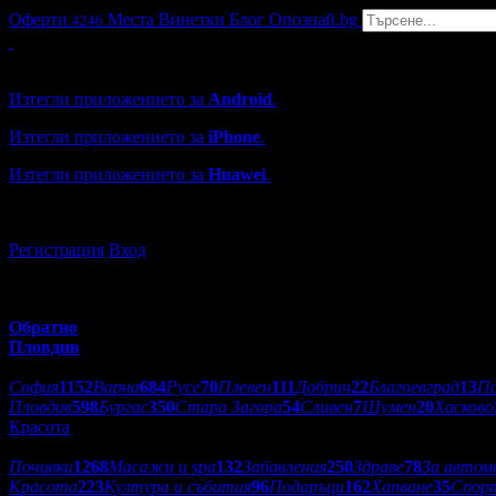
Оферти
Места
Винетки
Блог
Опознай.bg
4246
Grabo мобилна версия
Изтегли приложението за
Android
.
Изтегли приложението за
iPhone
.
Изтегли приложението за
Huawei
.
...или отвори
grabo.bg
Регистрация
Вход
Обратно
Пловдив
Избери друг град:
София
1152
Варна
684
Русе
70
Плевен
111
Добрич
22
Благоевград
13
П
Пловдив
598
Бургас
350
Стара Загора
54
Сливен
7
Шумен
20
Хасково
Красота
Категории оферти:
Почивки
1268
Масажи и spa
132
Забавления
250
Здраве
78
За автом
Красота
223
Култура и събития
96
Подаръци
162
Хапване
35
Спор