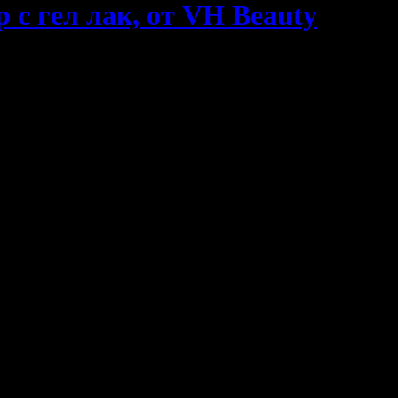
 с гел лак, от VH Beauty
е се, като грабнете предложението им!