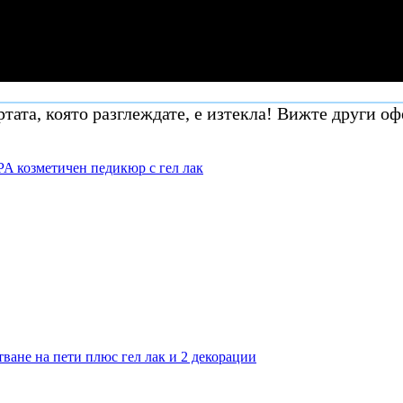
тата, която разглеждате, е изтекла! Вижте други оф
PA козметичен педикюр с гел лак
тване на пети плюс гел лак и 2 декорации