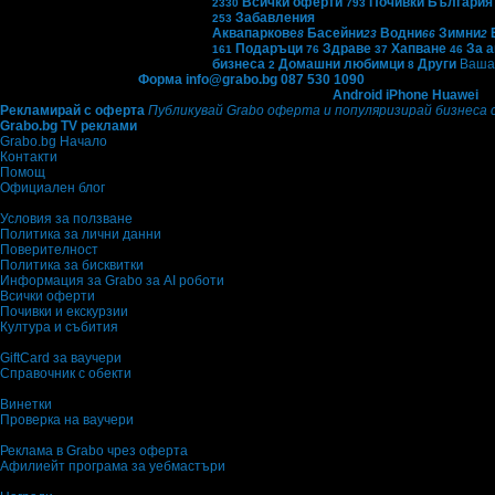
Всички оферти
Почивки България
2330
793
Забавления
253
Аквапаркове
Басейни
Водни
Зимни
8
23
66
2
Подаръци
Здраве
Хапване
За 
161
76
37
46
бизнеса
Домашни любимци
Други
Ваша 
2
8
Контакти с Grabo.bg:
Форма
info@grabo.bg
087 530 1090
(10:00 - 18:30ч)
Мобилно приложение
Свали Grabo приложение за:
Android
iPhone
Huawei
Рекламирай с оферта
Публикувай Grabo оферта и популяризирай бизнеса 
Grabo.bg TV реклами
Grabo.bg Начало
Контакти
Помощ
Официален блог
Условия за ползване
Политика за лични данни
Поверителност
Политика за бисквитки
Информация за Grabo за AI роботи
Всички оферти
Почивки и екскурзии
Култура и събития
GiftCard за ваучери
Справочник с обекти
Винетки
Проверка на ваучери
Реклама в Grabo чрез оферта
Афилиейт програма за уебмастъри