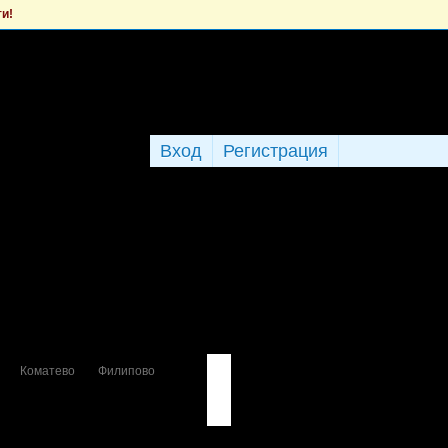
ти!
Вход
Регистрация
Коматево
Филипово