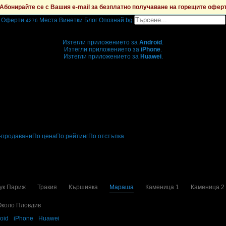
Абонирайте се с Вашия e-mail за безплатно получаване на горещите офер
Оферти
Места
Винетки
Блог
Опознай.bg
4276
Grabo мобилна версия
Изтегли приложението за
Android
.
Изтегли приложението за
iPhone
.
Изтегли приложението за
Huawei
.
...или отвори
grabo.bg
-продавани
По цена
По рейтинг
По отстъпка
ечения
ук Париж
Тракия
Кършияка
Мараша
Каменица 1
Каменица 2
Около Пловдив
oid
·
iPhone
·
Huawei