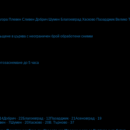
за забавления и развлечения в твоята поща!
вните промоции по e-mail.
агора
Плевен
Сливен
Добрич
Шумен
Благоевград
Хасково
Пазарджик
Велико 
щене в църква с неограничен брой обработени снимки
не в църква с неограничен брой обработени снимки
фотозаснемане до 5 часа
озаснемане до 5 часа
14
Добрич
· 22
Благоевград
· 12
Пазарджик
· 21
Асеновград
· 19
вен
· 7
Шумен
· 20
Хасково
· 20
В. Търново
· 37