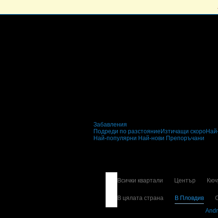
Забавления
Подреди по разстояние
Изтичащи скоро
Най
Най-популярни
Най-нови
Препоръчани
Забавления и развл
Всички квартали
Център
Кюч
В цялата страна
В Пловдив
Свали безплатно Grabo приложение за
Andr