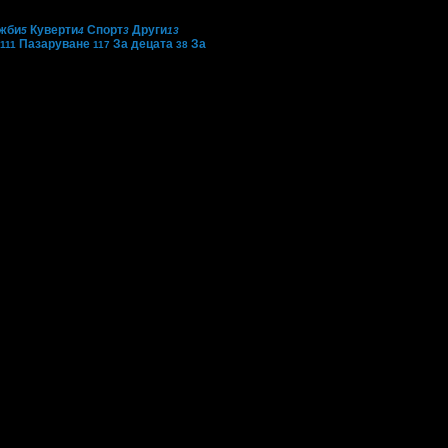
жби
Куверти
Спорт
Други
5
4
3
13
Пазаруване
За децата
За
111
117
38