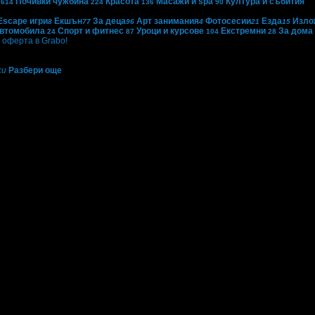
Почивки чужбина
Красота
Масажи и spa
Култура и събития
614
224
136
90
Escape игри
Екшън
За деца
Арт занимания
Фотосесии
Езда
Изло
8
77
96
4
21
15
автомобила
Спорт и фитнес
Уроци и курсове
Екстремни
За дома
24
87
104
28
оферта в Grabo!
си
Разбери още