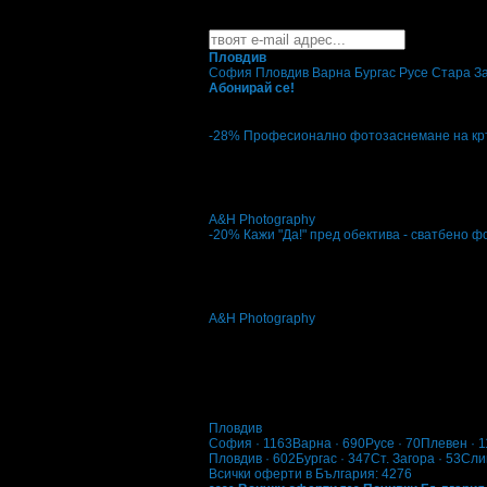
Най-горещите предложения 
Абонирайте се безплатно да получавате дне
Пловдив
София
Пловдив
Варна
Бургас
Русе
Стара З
Абонирай се!
-28%
Професионално фотозаснемане на кръ
Цена:
130.00€
180.00€
Професионално фотозаснемане на кръще
A&Н Photography
-20%
Кажи "Да!" пред обектива - сватбено 
Цена:
83.00€
104.00€
Кажи "Да!" пред обектива - сватбено фот
A&Н Photography
кв. Мараша
Пловдив
София
· 1163
Варна
· 690
Русе
· 70
Плевен
· 1
Пловдив
· 602
Бургас
· 347
Ст. Загора
· 53
Сли
Всички оферти в България: 4276