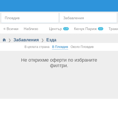
КОННА ЕЗДА
Пловдив
Забавления
«
Всички
Наблизо
Център
Кючук Париж
Трак
129
110
Забавления
Езда
❯
❯
В цялата страна
В Пловдив
Около Пловдив
Не открихме оферти по избраните
филтри.