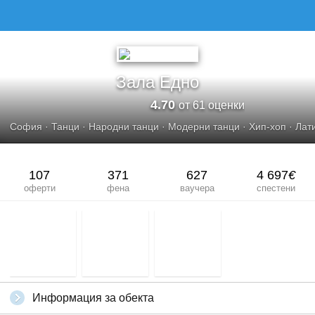
ЗАЛА ЕДНО
Зала Едно
4.70
от 61 оценки
София
·
Танци
·
Народни танци
·
Модерни танци
·
Хип-хоп
·
Лат
107
371
627
4 697
€
оферти
фена
ваучера
спестени
Информация за обекта