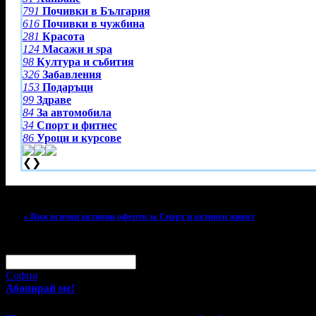
791
Почивки в България
616
Почивки в чужбина
281
Красота
124
Масажи и spa
98
Култура и събития
326
Забавления
153
Подаръци
99
Здраве
84
За автомобила
34
Спорт и фитнес
86
Уроци и курсове
❮
❯
Тази оферта вече е разграбена!
» Виж всички активни оферти за Спорт и активен живот
За малко изпусна тази оферта!
Абонирай се по e-mail, за да н
Твоят e-mail:
Оферти за град:
София
Абонирай ме!