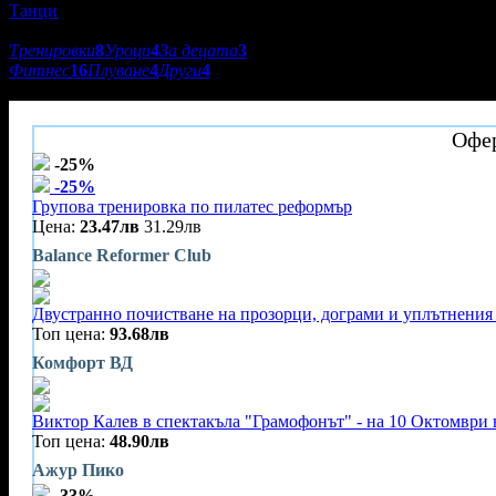
Танци
Подкатегории:
Тренировки
8
Уроци
4
За децата
3
Фитнес
16
Плуване
4
Други
4
Зала Едно
Офер
-25%
-25%
Групова тренировка по пилатес реформър
Цена:
23.47лв
31.29лв
Balance Reformer Club
Двустранно почистване на прозорци, дограми и уплътнения 
Топ цена:
93.68лв
Комфорт ВД
Виктор Калев в спектакъла "Грамофонът" - на 10 Октомври 
Топ цена:
48.90лв
Ажур Пико
-33%