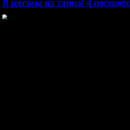
В ритъма на танца! 4 посещен
Обичате латино музиката и искате да се научите да я танцувате
4 посещения на латино танци
6.14
/12.00
вместо
12.78
/25
€
лв
€
Условия на офертата: