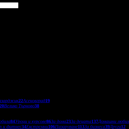
азарджик
22
Асеновград
19
20
Велико Търново
38
обила
84
Уроци и курсове
86
За дома
23
За децата
137
Домашни люби
т и фитнес
34
Екстремни
106
Пазаруване
113
За бизнеса
39
Други
12