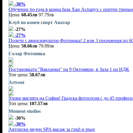
-30%
Обучение по езда в конна база Хан Аспарух с опитен треньор
Цена:
68.45лв
97.79лв
Клуб по конен спорт Аватар
-27%
-27%
Полети с авиосимулатор Фотоника! 2 или 3 посещения по 60
Цена:
58.66лв
79.99лв
Солар Фотоника
Постановката "Вакханки" на 9 Октомври, в Зала 1 на НДК
Топ цена:
58.67лв
Artvent
Улови магията на София! Градска фотосесия с до 45 профес
Топ цена:
107.57лв
Moment studios
-30%
-30%
Авторски меден SPA масаж за гръб и ръце