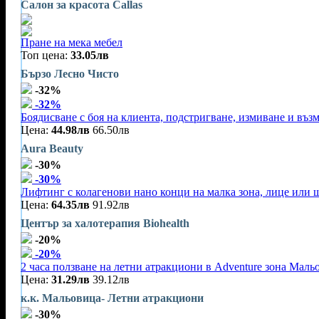
Салон за красота Callas
Пране на мека мебел
Топ цена:
33.05лв
Бързо Лесно Чисто
-32%
-32%
Боядисване с боя на клиента, подстригване, измиване и въз
Цена:
44.98лв
66.50лв
Aura Beauty
-30%
-30%
Лифтинг с колагенови нано конци на малка зона, лице или 
Цена:
64.35лв
91.92лв
Център за халотерапия Biohealth
-20%
-20%
2 часа ползване на летни атракциони в Adventure зона Маль
Цена:
31.29лв
39.12лв
к.к. Мальовица- Летни атракциони
-30%