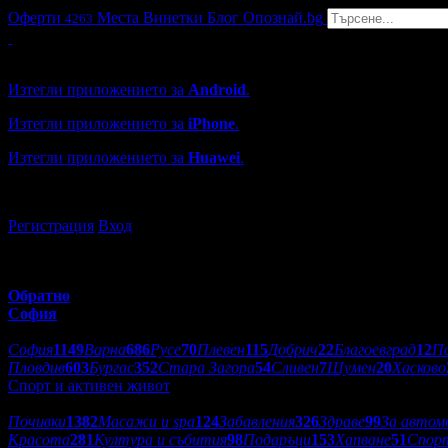
Оферти
Места
Винетки
Блог
Опознай.bg
4263
Grabo мобилна версия
Изтегли приложението за
Android
.
Изтегли приложението за
iPhone
.
Изтегли приложението за
Huawei
.
...или отвори
grabo.bg
Регистрация
Вход
Обратно
София
Избери друг град:
София
1149
Варна
686
Русе
70
Плевен
115
Добрич
22
Благоевград
12
П
Пловдив
603
Бургас
352
Стара Загора
54
Сливен
7
Шумен
20
Хасково
Спорт и активен живот
Категории оферти:
Почивки
1382
Масажи и spa
124
Забавления
326
Здраве
99
За автом
Красота
281
Култура и събития
98
Подаръци
153
Хапване
51
Спор