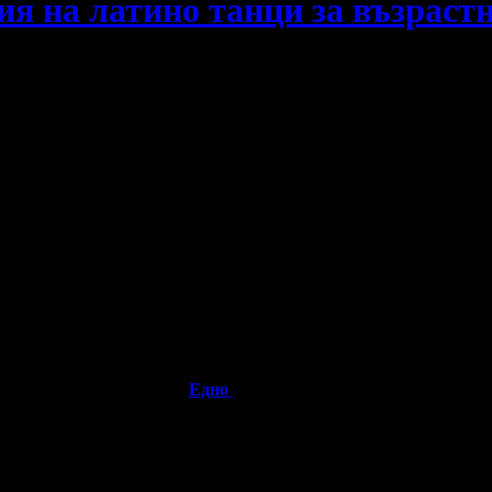
ия на латино танци за възрастн
? Грабнете ваучер за Зала
Едно
и научете нови стъпки и движени
.00
Разграбено
лв