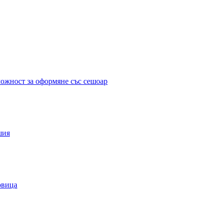
можност за оформяне със сешоар
шия
овица