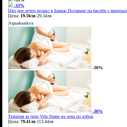
-33%
Цял ден летен релакс в Банкя: Ползване на басейн с минерал
Цена:
19.56лв
29.34лв
Aquabankya
-30%
-30%
Терапия за тяло Vela Shape на зона по избор
Цена:
79.41лв
113.44лв