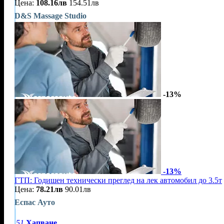
Цена:
108.16лв
154.51лв
D&S Massage Studio
-13%
-13%
ГТП: Годишен технически преглед на лек автомобил до 3.5т
Цена:
78.21лв
90.01лв
Еспас Ауто
51
Хапване