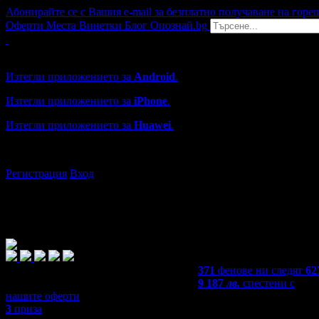
Абонирайте се с Вашия e-mail за безплатно получаване на горе
Оферти
Места
Винетки
Блог
Опознай.bg
Grabo мобилна версия
Изтегли приложението за
Android
.
Изтегли приложението за
iPhone
.
Изтегли приложението за
Huawei
.
...или отвори
grabo.bg
Регистрация
Вход
371
фенове ни следят
62
9 187
лв.
спестени с
нашите оферти
3
приза