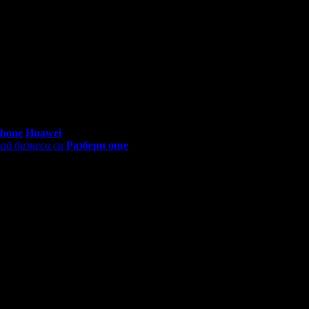
0 - 18:30ч)
Phone
Huawei
ай бизнеса си
Разбери още