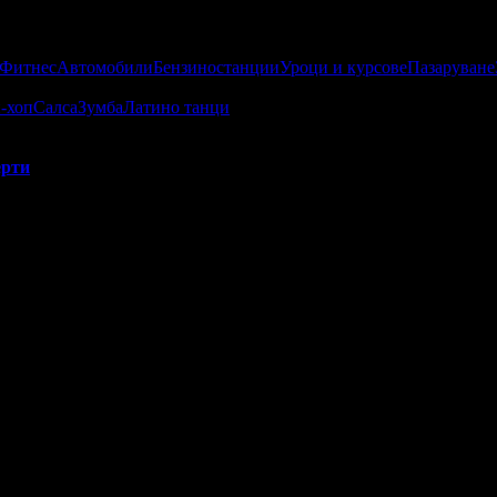
 Фитнес
Автомобили
Бензиностанции
Уроци и курсове
Пазаруване
-хоп
Салса
Зумба
Латино танци
рти
о:
о са постигнали високи резултати от публикуваните оферти за гр