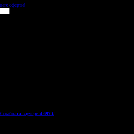
щите оферти!
7
грабнати ваучери
4 697
€