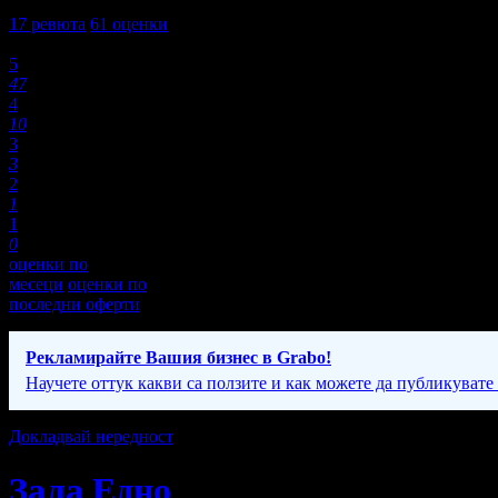
4,7
17
ревюта
61
оценки
Оценки:
5
47
4
10
3
3
2
1
1
0
оценки по
месеци
оценки по
последни оферти
Рекламирайте Вашия бизнес в Grabo!
Научете оттук какви са ползите и как можете да публикувате
Докладвай нередност
Зала Едно