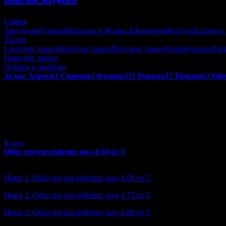
София
Заведения
Туризъм
Красота и Релакс
Забавления
Култура
Спорт и
Танци
Спортни танци
Народни танци
Модерни танци
Ориенталски
Хип
Народни танци
Добави в любими
За нас
Адреси
1
Снимки
3
Фенове
371
Ревюта
17
Призове
3
Офе
Получени призове от Зала Едн
С призовете в Grabo.bg се отличават търговските обекти, коит
1
ниво
Общ среден рейтинг над 4.50 от 5
Ниво: 1/3
?
Ниво 1: Общ среден рейтинг над 4.50 от 5
Ниво 2: Общ среден рейтинг над 4.75 от 5
Ниво 3: Общ среден рейтинг над 4.90 от 5