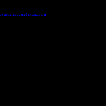
За децата
Здраве
Танци
Други
абомани.