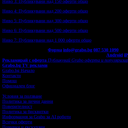
Ниво 3: Публикувани над 150 оферти общо
Ниво 4: Публикувани над 200 оферти общо
Ниво 5: Публикувани над 300 оферти общо
Ниво 6: Публикувани над 500 оферти общо
Ниво 7: Публикувани над 1 000 оферти общо
Контакти с Grabo.bg:
Форма
info@grabo.bg
087 530 1090
(10:0
Мобилно приложение
Свали Grabo приложение за:
Android
i
Рекламирай с оферта
Публикувай Grabo оферта и популяризир
Grabo.bg TV реклами
Grabo.bg Начало
Контакти
Помощ
Официален блог
Условия за ползване
Политика за лични данни
Поверителност
Политика за бисквитки
Информация за Grabo за AI роботи
Всички оферти
Почивки и екскурзии