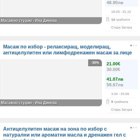
48.90лв
18.03
- 31.10
14
грабнати
Масажно студио - Ина Динева
Стара Загора
Масаж по избор - релаксиращ, моделиращ,
антицелулитен или лимфодренажен масаж за лице
-30%
21.00€
30.00€
41.07лв
58.67лв
3.04
- 25.09
9
грабнати
Масажно студио - Ина Динева
Стара Загора
Антицелулитен масаж на зона по избор с
натурални или ароматни масла и дренажен гел с