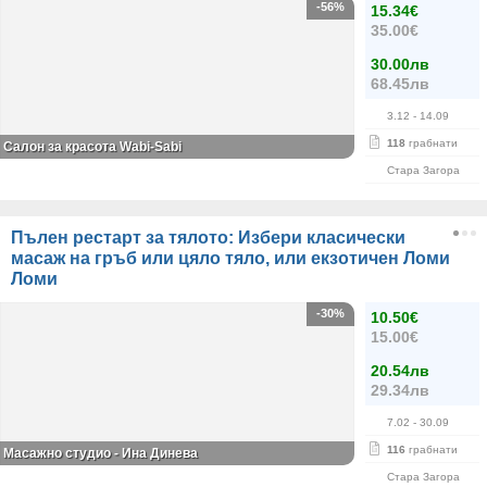
-56%
15.34€
35.00€
30.00лв
68.45лв
3.12
- 14.09
118
грабнати
Салон за красота Wabi-Sabi
Стара Загора
Пълен рестарт за тялото: Избери класически
масаж на гръб или цяло тяло, или екзотичен Ломи
Ломи
-30%
10.50€
15.00€
20.54лв
29.34лв
7.02
- 30.09
116
грабнати
Масажно студио - Ина Динева
Стара Загора