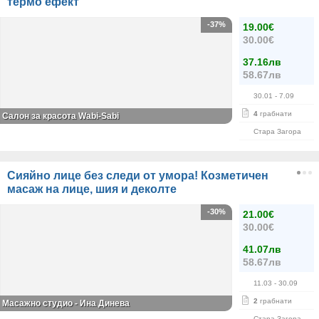
термо ефект
-37%
19.00€
30.00€
37.16лв
58.67лв
30.01
- 7.09
4
грабнати
Салон за красота Wabi-Sabi
Стара Загора
Сияйно лице без следи от умора! Козметичен
масаж на лице, шия и деколте
-30%
21.00€
30.00€
41.07лв
58.67лв
11.03
- 30.09
2
грабнати
Масажно студио - Ина Динева
Стара Загора