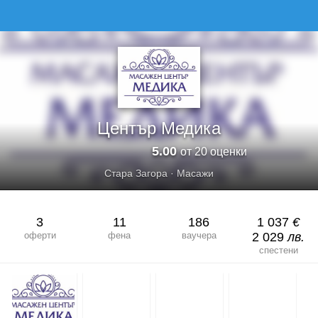
ЦЕНТЪР МЕДИКА
Център Медика
5.00
от 20 оценки
Стара Загора
·
Масажи
3
11
186
1 037
€
оферти
фена
ваучера
2 029
лв.
спестени