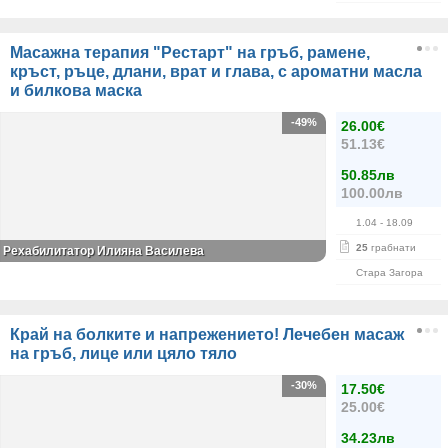
Масажна терапия "Рестарт" на гръб, рамене,
кръст, ръце, длани, врат и глава, с ароматни масла
и билкова маска
-49%
26.00€
51.13€
50.85лв
100.00лв
1.04
- 18.09
25
грабнати
Рехабилитатор Илияна Василева
Стара Загора
Край на болките и напрежението! Лечебен масаж
на гръб, лице или цяло тяло
-30%
17.50€
25.00€
34.23лв