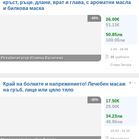
кръст, ръце, длани, врат и глава, с ароматни масла
и билкова маска
-49%
26.00€
51.13€
50.85лв
100.00лв
1.04
- 18.09
25
грабнати
Рехабилитатор Илияна Василева
Стара Загора
Край на болките и напрежението! Лечебен масаж
на гръб, лице или цяло тяло
-30%
17.50€
25.00€
34.23лв
48.90лв
18.03
- 31.10
14
грабнати