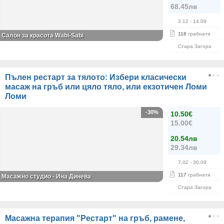
68.45лв
3.12
- 14.09
118
грабнати
Салон за красота Wabi-Sabi
Стара Загора
Пълен рестарт за тялото: Избери класически
масаж на гръб или цяло тяло, или екзотичен Ломи
Ломи
-30%
10.50€
15.00€
20.54лв
29.34лв
7.02
- 30.09
117
грабнати
Масажно студио - Ина Динева
Стара Загора
Масажна терапия "Рестарт" на гръб, рамене,