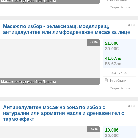
Масажно студио - Ина Динева
Стара Загора
Масаж по избор - релаксиращ, моделиращ,
антицелулитен или лимфодренажен масаж за лице
-30%
21.00€
30.00€
41.07лв
58.67лв
3.04
- 25.09
9
грабнати
Масажно студио - Ина Динева
Стара Загора
Антицелулитен масаж на зона по избор с
натурални или ароматни масла и дренажен гел с
термо ефект
-37%
19.00€
30.00€