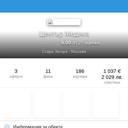
ЦЕНТЪР МЕДИКА
Център Медика
5.00
от 20 оценки
Стара Загора
·
Масажи
3
11
186
1 037
€
оферти
фена
ваучера
2 029
лв.
спестени
Информация за обекта