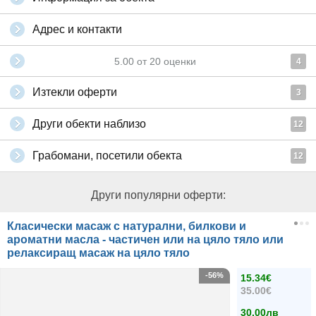
Адрес и контакти
5.00
от
20
оценки
4
Изтекли оферти
3
Други обекти наблизо
12
Грабомани, посетили обекта
12
Други популярни оферти:
Класически масаж с натурални, билкови и
ароматни масла - частичен или на цяло тяло или
релаксиращ масаж на цяло тяло
-56%
15.34€
35.00€
30.00лв