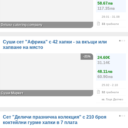
58.67лв
117.35лв
29.01
- 31.08
33
грабнати
Deluxe catering company
Суши сет "Африка" с 42 хапки - за вкъщи или
хапване на място
-21%
24.60€
31.14€
48.11лв
60.90лв
25.02
- 2.10
32
грабнати
Суши Маркет
кв. Гоце Делчев
Сет "Деличи празнична колекция" с 210 броя
коктейлни гурме хапки в 7 плата