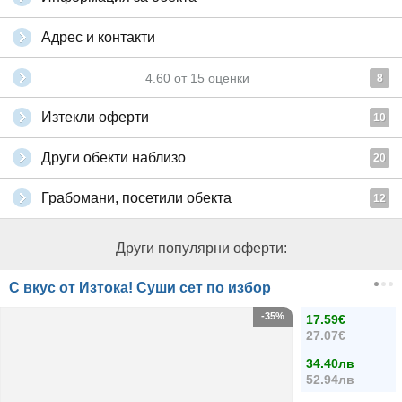
Адрес и контакти
4.60
от
15
оценки
8
Изтекли оферти
10
Други обекти наблизо
20
Грабомани, посетили обекта
12
Други популярни оферти:
С вкус от Изтока! Суши сет по избор
-35%
17.59€
27.07€
34.40лв
52.94лв