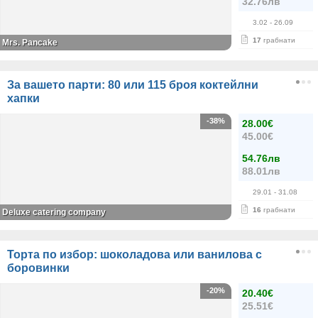
32.76лв
3.02
- 26.09
17
грабнати
Mrs. Pancake
За вашето парти: 80 или 115 броя коктейлни
хапки
-38%
28.00€
45.00€
54.76лв
88.01лв
29.01
- 31.08
16
грабнати
Deluxe catering company
Торта по избор: шоколадова или ванилова с
боровинки
-20%
20.40€
25.51€