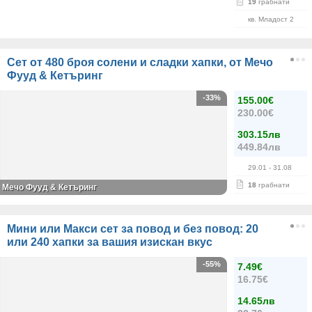
19
грабнати
кв. Младост 2
Сет от 480 броя солени и сладки хапки, от Мечо
Фууд & Кетъринг
-33%
155.00€
230.00€
303.15лв
449.84лв
29.01
- 31.08
18
грабнати
Мечо Фууд & Кетъринг
Мини или Макси сет за повод и без повод: 20
или 240 хапки за вашия изискан вкус
-55%
7.49€
16.75€
14.65лв