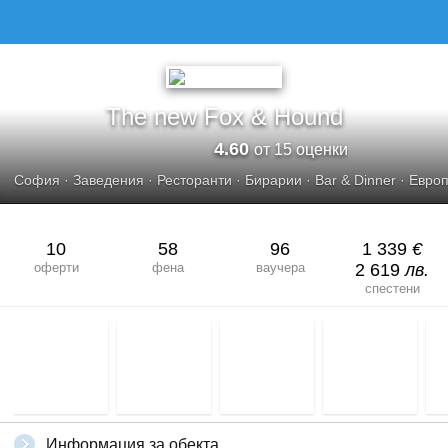
The new Fox & Hound
4.60
от 15 оценки
София
·
Заведения
·
Ресторанти
·
Бирарии
·
Bar & Dinner
·
Европ
10
58
96
1 339
€
оферти
фена
ваучера
2 619
лв.
спестени
Информация за обекта