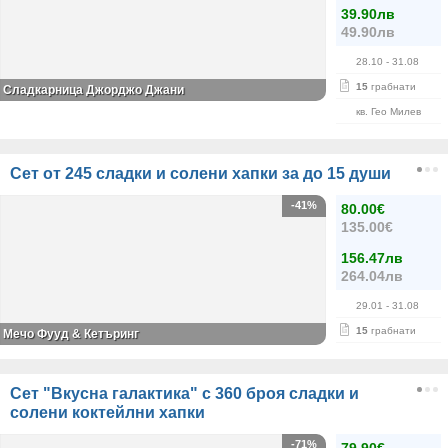
39.90лв
49.90лв
28.10
- 31.08
15
грабнати
Сладкарница Джорджо Джани
кв. Гео Милев
Сет от 245 сладки и солени хапки за до 15 души
-41%
80.00€
135.00€
156.47лв
264.04лв
29.01
- 31.08
15
грабнати
Мечо Фууд & Кетъринг
Сет "Вкусна галактика" с 360 броя сладки и
солени коктейлни хапки
-71%