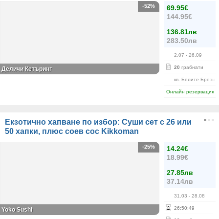
-52%
69.95€
144.95€
136.81лв
283.50лв
2.07
- 26.09
20
грабнати
Деличи Кетъринг
кв. Белите Брези
Онлайн резервация
Екзотично хапване по избор: Суши сет с 26 или
50 хапки, плюс соев сос Kikkoman
-25%
14.24€
18.99€
27.85лв
37.14лв
31.03
- 28.08
26
:
50
:
48
Yoko Sushi