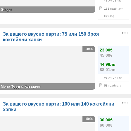
12.02
- 1.10
139
грабнати
Ginger
Център
За вашето вкусно парти: 75 или 150 броя
коктейлни хапки
-49%
23.00€
45.00€
44.98лв
88.01лв
29.01
- 31.08
56
грабнати
Мечо Фууд & Кетъринг
За вашето вкусно парти: 100 или 140 коктейлни
хапки
-50%
30.00€
60.00€