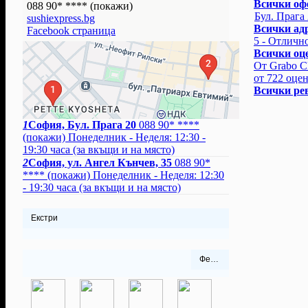
Всички оф
088 90* ****
(покажи)
от 08.09.20
Бул. Прага
sushiexpress.bg
оценки)
Оф
Всички ад
Facebook страница
18.03.2022 
5 - Отлично
оценки)
Оф
Всички оц
22.09.2021 
От Grabo Cl
Оферта #93 
от 722 оце
от 17 оцен
Всички ре
11.12.2020 
оценки)
Оф
14.05.2020 
1
София, Бул. Прага 20
088 90* ****
Оферта #80 
(покажи)
Понеделник - Неделя: 12:30 -
(4.84 от 25
19:30 часа (за вкъщи и на място)
от 10.09.20
2
София, ул. Ангел Кънчев, 35
088 90*
оценки)
Оф
****
(покажи)
Понеделник - Неделя: 12:30
01.04.2019 
- 19:30 часа (за вкъщи и на място)
оценки)
Оф
29.10.2018 
Оферта #62 
Екстри
от 7 оценки
05.02.2018 
оценки)
Оф
Фенове на Sushi Express
24.01.2017 
оценки)
Оф
14.06.2016 
оценки)
Оф