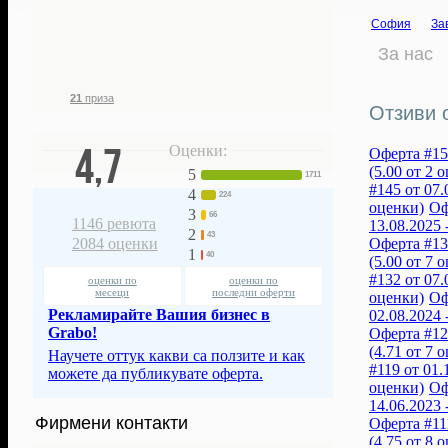
8 034
26 769
187 691
€
София
За
фенове ни
грабнати
367 092
лв.
следят
ваучери
За нас
спестени с
нашите оферти
21
приза
Отзиви о
4,7
Оценки:
Оферта #150
(5.00 от 2 
5
1711
#145 от 07.
4
224
оценки)
Оф
3
66
1146
ревюта
13.08.2025 
2
43
Оферта #137
2084
оценки
1
40
(5.00 от 7 
#132 от 07.
оценки по
оценки по
месеци
последни оферти
оценки)
Оф
Рекламирайте Вашия бизнес в
02.08.2024 
Grabo!
Оферта #124
(4.71 от 7 
Научете оттук какви са ползите и как
#119 от 01.
можете да публикувате оферта.
оценки)
Оф
14.06.2023 
Фирмени контакти
Оферта #111
(4.75 от 8 