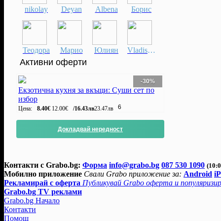
12.01.2016 
nikolay
Deyan
Albena
Борис
оценки)
Оф
06.01.2015 
оценки)
Оф
29.07.2014 
Теодора
Марио
Юлиян
Vladislav
Оферта #29 
(4.28 от 32
Активни оферти
#24 от 26.1
оценки)
Оф
-30%
01.07.2013 
Екзотична кухня за вкъщи: Суши сет по
Оферта #16 
избор
от 29 оцен
6
Цена:
8.40€
12.00€
/16.43лв
23.47лв
30.10.2012 
Оферта #8 о
Докладвай нередност
оценки)
Оф
(1.00 от 1 
Контакти с Grabo.bg:
Форма
info@grabo.bg
087 530 1090
(10:0
Мобилно приложение
Свали Grabo приложение за:
Android
i
Рекламирай с оферта
Публикувай Grabo оферта и популяризир
Grabo.bg TV реклами
Grabo.bg Начало
Контакти
Помощ