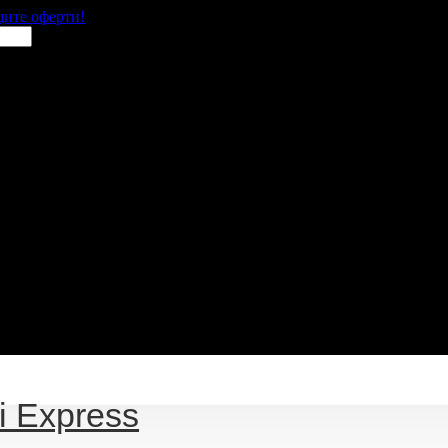
щите оферти!
i Express