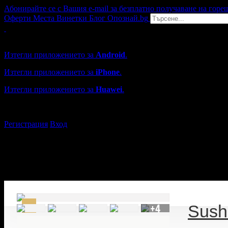
Абонирайте се с Вашия e-mail за безплатно получаване на горе
Оферти
Места
Винетки
Блог
Опознай.bg
Grabo мобилна версия
Изтегли приложението за
Android
.
Изтегли приложението за
iPhone
.
Изтегли приложението за
Huawei
.
...или отвори
grabo.bg
Регистрация
Вход
+4
Sush