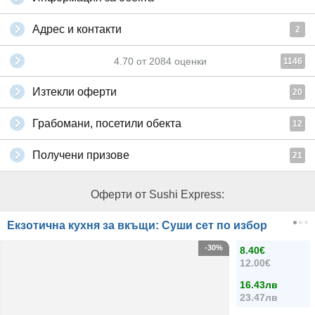
Адрес и контакти
2
4.70
от
2084
оценки
1146
Изтекли оферти
20
Грабомани, посетили обекта
12
Получени призове
21
Оферти от Sushi Express:
Екзотична кухня за вкъщи: Суши сет по избор
-30%
8.40€
12.00€
16.43лв
23.47лв