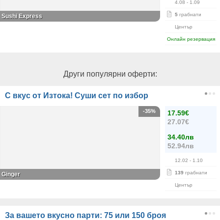
4.08
- 1.09
5
грабнати
Sushi Express
Център
Онлайн резервация
Други популярни оферти:
С вкус от Изтока! Суши сет по избор
-35%
17.59€
27.07€
34.40лв
52.94лв
12.02
- 1.10
139
грабнати
Ginger
Център
За вашето вкусно парти: 75 или 150 броя