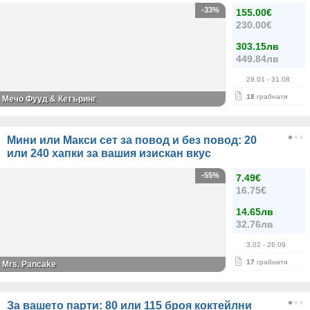
-33%
155.00€
230.00€
303.15лв
449.84лв
29.01
- 31.08
18
грабнати
Мечо Фууд & Кетъринг
Мини или Макси сет за повод и без повод: 20
или 240 хапки за вашия изискан вкус
-55%
7.49€
16.75€
14.65лв
32.76лв
3.02
- 26.09
17
грабнати
Mrs. Pancake
За вашето парти: 80 или 115 броя коктейлни