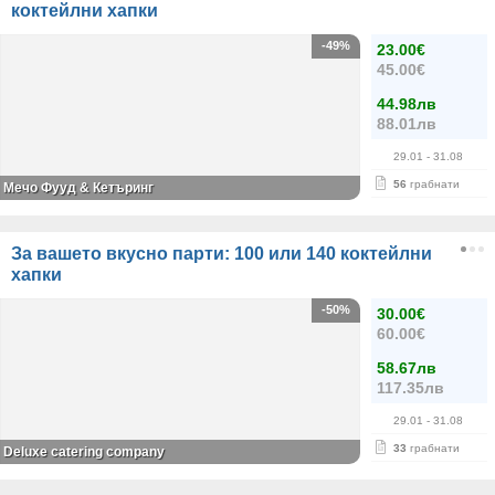
коктейлни хапки
-49%
23.00€
45.00€
44.98лв
88.01лв
29.01
- 31.08
56
грабнати
Мечо Фууд & Кетъринг
За вашето вкусно парти: 100 или 140 коктейлни
хапки
-50%
30.00€
60.00€
58.67лв
117.35лв
29.01
- 31.08
33
грабнати
Deluxe catering company