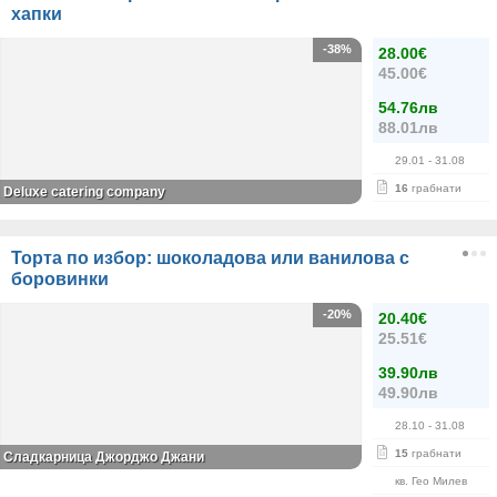
хапки
-38%
28.00€
45.00€
54.76лв
88.01лв
29.01
- 31.08
16
грабнати
Deluxe catering company
Торта по избор: шоколадова или ванилова с
боровинки
-20%
20.40€
25.51€
39.90лв
49.90лв
28.10
- 31.08
15
грабнати
Сладкарница Джорджо Джани
кв. Гео Милев