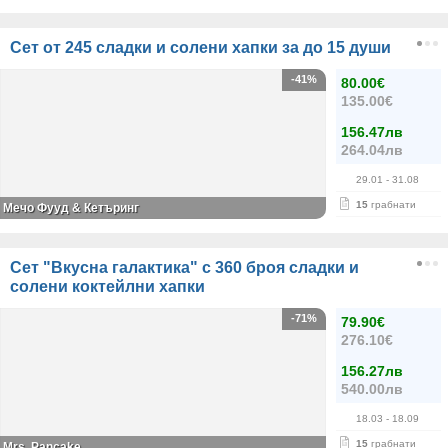
Сет от 245 сладки и солени хапки за до 15 души
-41%
80.00€
135.00€
156.47лв
264.04лв
29.01
- 31.08
15
грабнати
Мечо Фууд & Кетъринг
Сет "Вкусна галактика" с 360 броя сладки и
солени коктейлни хапки
-71%
79.90€
276.10€
156.27лв
540.00лв
18.03
- 18.09
15
грабнати
Mrs. Pancake