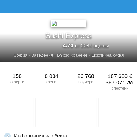
SUSHI EXPRESS
Sushi Express
4.70
от 2084 оценки
София
·
Заведения
·
Бързо хранене
·
Екзотична кухня
158
8 034
26 768
187 680
€
оферти
фена
ваучера
367 071
лв.
спестени
Информация за обекта