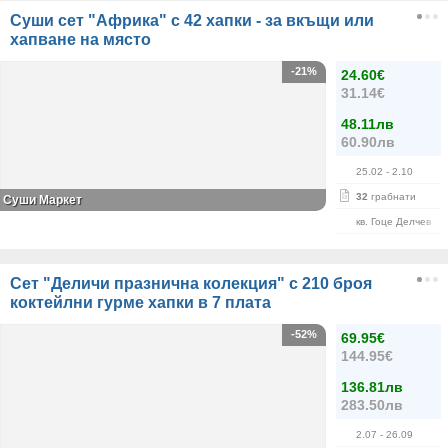
Суши сет "Африка" с 42 хапки - за вкъщи или
хапване на място
-21%
24.60€
31.14€
48.11лв
60.90лв
25.02
- 2.10
32
грабнати
Суши Маркет
кв. Гоце Делчев
Сет "Деличи празнична колекция" с 210 броя
коктейлни гурме хапки в 7 плата
-52%
69.95€
144.95€
136.81лв
283.50лв
2.07
- 26.09