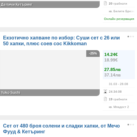
20
грабнати
Деличи Кетъринг
кв. Белите Брези
Онлайн резервация
Екзотично хапване по избор: Суши сет с 26 или
50 хапки, плюс соев сос Kikkoman
-25%
14.24€
18.99€
27.85лв
37.14лв
31.03
- 28.08
24
:
34
:
08
Yoko Sushi
19
грабнати
кв. Младост 2
Сет от 480 броя солени и сладки хапки, от Мечо
Фууд & Кетъринг