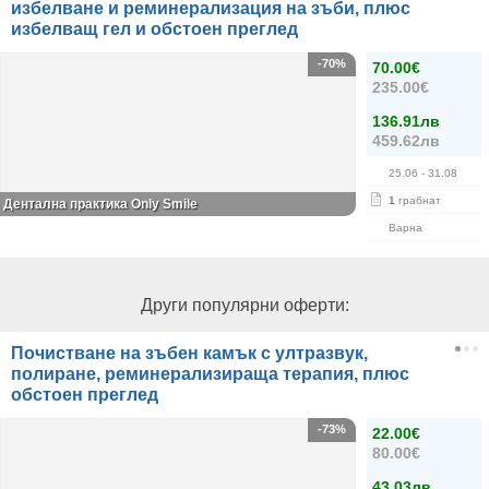
избелване и реминерализация на зъби, плюс
избелващ гел и обстоен преглед
-70%
70.00€
235.00€
136.91лв
459.62лв
25.06
- 31.08
1
грабнат
Дентална практика Only Smile
Варна
Други популярни оферти:
Почистване на зъбен камък с ултразвук,
полиране, реминерализираща терапия, плюс
обстоен преглед
-73%
22.00€
80.00€
43.03лв