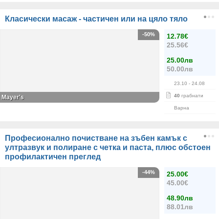
Класически масаж - частичен или на цяло тяло
-50%
12.78€
25.56€
25.00лв
50.00лв
23.10
- 24.08
40
грабнати
Mayer's
Варна
Професионално почистване на зъбен камък с
ултразвук и полиране с четка и паста, плюс обстоен
профилактичен преглед
-44%
25.00€
45.00€
48.90лв
88.01лв