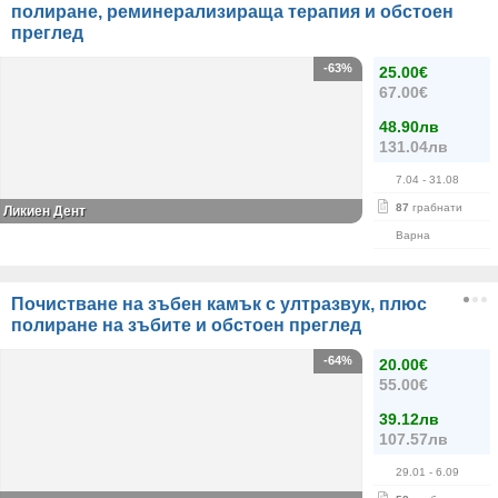
полиране, реминерализираща терапия и обстоен
преглед
-63%
25.00€
67.00€
48.90лв
131.04лв
7.04
- 31.08
87
грабнати
Ликиен Дент
Варна
Почистване на зъбен камък с ултразвук, плюс
полиране на зъбите и обстоен преглед
-64%
20.00€
55.00€
39.12лв
107.57лв
29.01
- 6.09