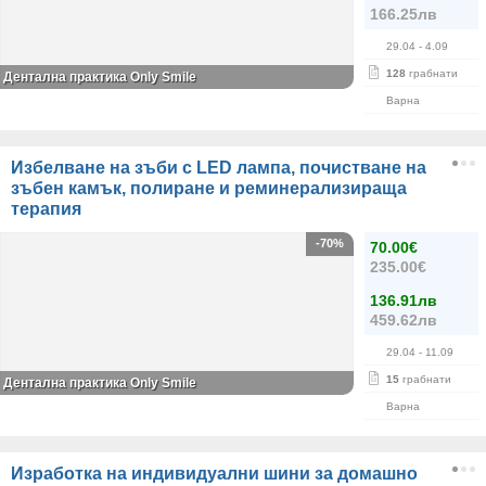
166.25лв
29.04
- 4.09
128
грабнати
Дентална практика Only Smile
Варна
Избелване на зъби с LED лампа, почистване на
зъбен камък, полиране и реминерализираща
терапия
-70%
70.00€
235.00€
136.91лв
459.62лв
29.04
- 11.09
15
грабнати
Дентална практика Only Smile
Варна
Изработка на индивидуални шини за домашно