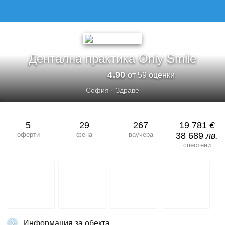
ДЕНТАЛНА ПРАКТИКА ONLY SMILE
Дентална практика Only Smile
4.90
от 59 оценки
София
·
Здраве
5
29
267
19 781
€
оферти
фена
ваучера
38 689
лв.
спестени
Информация за обекта