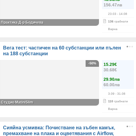
156.47лв
23.03
- 14.08
136
грабнати
Практика Д-р Бодичева
Варна
Вега тест: частичен на 60 субстанции или пълен
на 188 субстанции
-50%
15.29€
30.68€
29.90лв
60.00лв
3.09
- 31.08
110
грабнати
Студио MatiniSlim
Варна
Сияйна усмивка: Почистване на зъбен камък,
премахване на плака и оцветявания с Airflow,