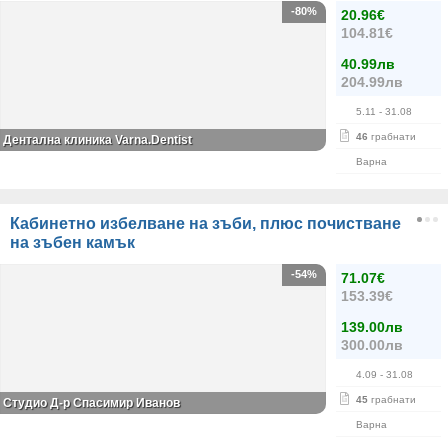
-80%
20.96€
104.81€
40.99лв
204.99лв
5.11
- 31.08
46
грабнати
Дентална клиника Varna.Dentist
Варна
Кабинетно избелване на зъби, плюс почистване
на зъбен камък
-54%
71.07€
153.39€
139.00лв
300.00лв
4.09
- 31.08
45
грабнати
Студио Д-р Спасимир Иванов
Варна