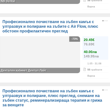
58
грабнати
NB Dental
Варна
Професионално почистване на зъбен камък с
ултразвук и полиране на зъбите с Air Flow, плюс
обстоен профилактичен преглед
-73%
20.45€
76.69€
40.00лв
149.99лв
1.05
- 31.08
55
грабнати
Дентален кабинет Дентал Лайт
Варна
Професионално почистване на зъбен камък с
ултразвук и полиране, плюс преглед, снемане на
зъбен статус, реминерализираща терапия и грижа
за венците