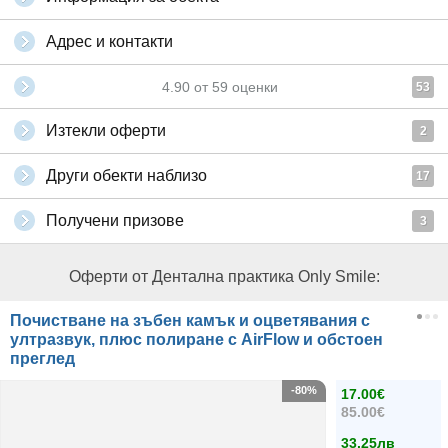
Адрес и контакти
4.90
от
59
оценки
53
Изтекли оферти
2
Други обекти наблизо
17
Получени призове
3
Оферти от Дентална практика Only Smile:
Почистване на зъбен камък и оцветявания с
ултразвук, плюс полиране с AirFlow и обстоен
преглед
-80%
17.00€
85.00€
33.25лв