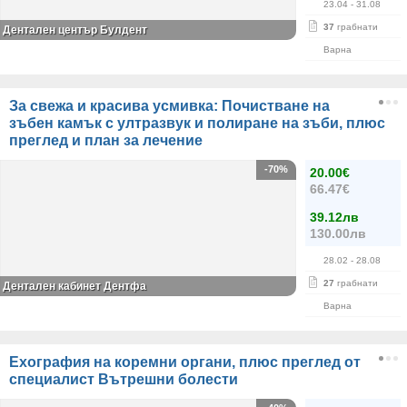
23.04
- 31.08
37
грабнати
Дентален център Булдент
Варна
За свежа и красива усмивка: Почистване на
зъбен камък с ултразвук и полиране на зъби, плюс
преглед и план за лечение
-70%
20.00€
66.47€
39.12лв
130.00лв
28.02
- 28.08
27
грабнати
Дентален кабинет Дентфа
Варна
Ехография на коремни органи, плюс преглед от
специалист Вътрешни болести