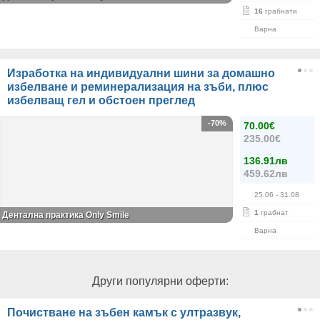
16
грабнати
Варна
Изработка на индивидуални шини за домашно
избелване и реминерализация на зъби, плюс
избелващ гел и обстоен преглед
-70%
70.00€
235.00€
136.91лв
459.62лв
25.06
- 31.08
1
грабнат
Дентална практика Only Smile
Варна
Други популярни оферти:
Почистване на зъбен камък с ултразвук,