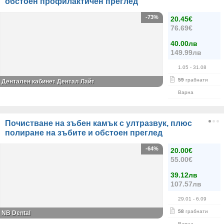
обстоен профилактичен преглед
-73%
20.45€
76.69€
40.00лв
149.99лв
1.05
- 31.08
59
грабнати
Дентален кабинет Дентал Лайт
Варна
Почистване на зъбен камък с ултразвук, плюс
полиране на зъбите и обстоен преглед
-64%
20.00€
55.00€
39.12лв
107.57лв
29.01
- 6.09
58
грабнати
NB Dental
Варна