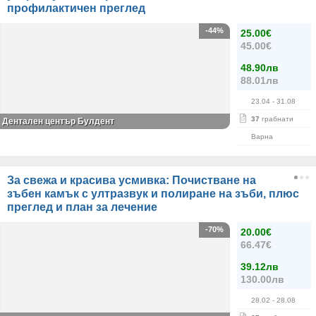
профилактичен преглед
-44%
25.00€
45.00€
48.90лв
88.01лв
23.04
- 31.08
37
грабнати
Дентален център Булдент
Варна
За свежа и красива усмивка: Почистване на
зъбен камък с ултразвук и полиране на зъби, плюс
преглед и план за лечение
-70%
20.00€
66.47€
39.12лв
130.00лв
28.02
- 28.08