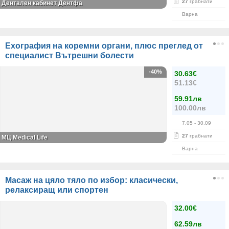
27
грабнати
Дентален кабинет Дентфа
Варна
Ехография на коремни органи, плюс преглед от
специалист Вътрешни болести
-40%
30.63€
51.13€
59.91лв
100.00лв
7.05
- 30.09
27
грабнати
МЦ Medical Life
Варна
Масаж на цяло тяло по избор: класически,
релаксиращ или спортен
32.00€
62.59лв