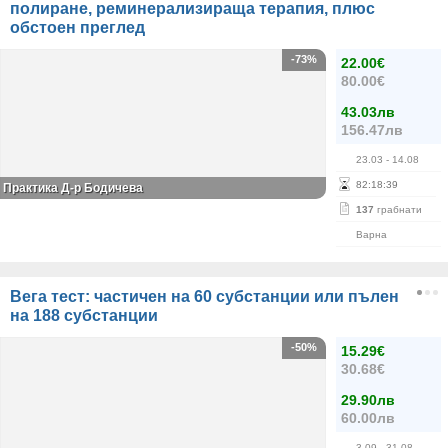
полиране, реминерализираща терапия, плюс
обстоен преглед
-73%
22.00€
80.00€
43.03лв
156.47лв
23.03
- 14.08
82
:
18
:
39
Практика Д-р Бодичева
137
грабнати
Варна
Вега тест: частичен на 60 субстанции или пълен
на 188 субстанции
-50%
15.29€
30.68€
29.90лв
60.00лв
3.09
- 31.08