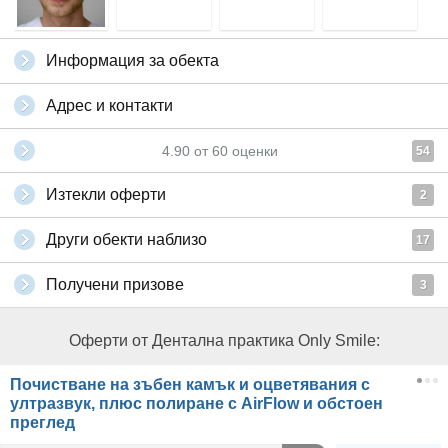
Информация за обекта
Адрес и контакти
4.90
от
60
оценки
54
Изтекли оферти
2
Други обекти наблизо
17
Получени призове
3
Оферти от Дентална практика Only Smile:
Почистване на зъбен камък и оцветявания с
ултразвук, плюс полиране с AirFlow и обстоен
преглед