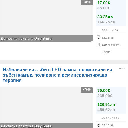
-80%
17.00€
85.00€
33.25лв
166.25лв
29.04
- 4.09
82
:
18
:
39
Дентална практика Only Smile
129
грабнати
Варна
Избелване на зъби с LED лампа, почистване на
зъбен камък, полиране и реминерализираща
терапия
-70%
70.00€
235.00€
136.91лв
459.62лв
29.04
- 11.09
82
:
18
:
39
Дентална практика Only Smile