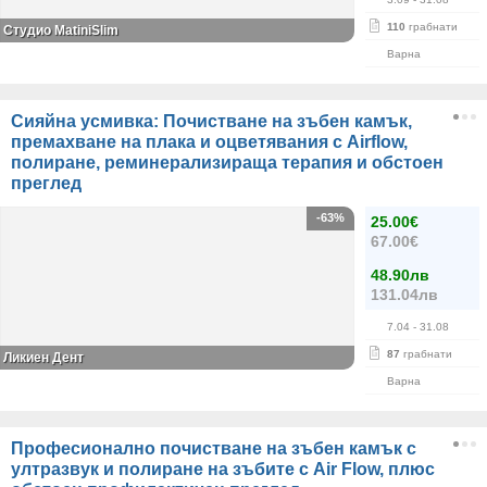
110
грабнати
Студио MatiniSlim
Варна
Сияйна усмивка: Почистване на зъбен камък,
премахване на плака и оцветявания с Airflow,
полиране, реминерализираща терапия и обстоен
преглед
-63%
25.00€
67.00€
48.90лв
131.04лв
7.04
- 31.08
87
грабнати
Ликиен Дент
Варна
Професионално почистване на зъбен камък с
ултразвук и полиране на зъбите с Air Flow, плюс