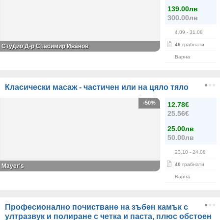
139.00лв
300.00лв
4.09
- 31.08
46
грабнати
Студио Д-р Спасимир Иванов
Варна
Класически масаж - частичен или на цяло тяло
-50%
12.78€
25.56€
25.00лв
50.00лв
23.10
- 24.08
40
грабнати
Mayer's
Варна
Професионално почистване на зъбен камък с
ултразвук и полиране с четка и паста, плюс обстоен