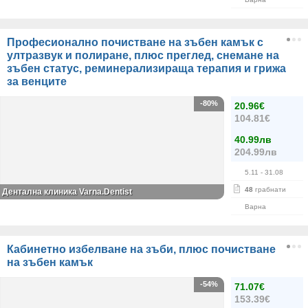
Професионално почистване на зъбен камък с
ултразвук и полиране, плюс преглед, снемане на
зъбен статус, реминерализираща терапия и грижа
за венците
-80%
20.96€
104.81€
40.99лв
204.99лв
5.11
- 31.08
48
грабнати
Дентална клиника Varna.Dentist
Варна
Кабинетно избелване на зъби, плюс почистване
на зъбен камък
-54%
71.07€
153.39€