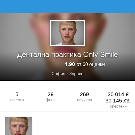
Дентална практика Only Smile
4.90
от 60 оценки
София
·
Здраве
5
29
269
20 014
€
оферти
фена
ваучера
39 145
лв.
спестени