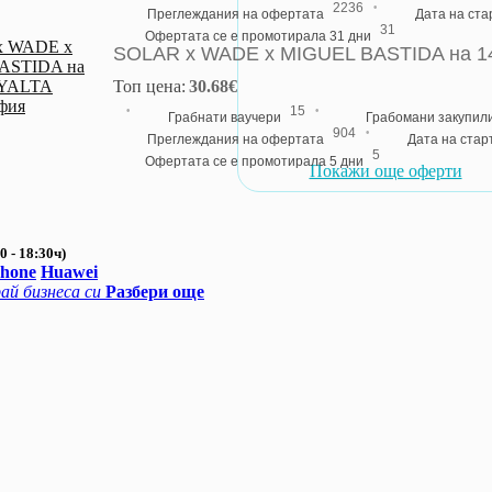
·
2236
Преглеждания на офертата
Дата на ст
31
Офертата се е промотирала 31 дни
SOLAR x WADE x MIGUEL BASTIDA на 14
Топ цена:
30.68€
·
·
15
Грабнати ваучери
Грабомани закупил
·
904
Преглеждания на офертата
Дата на стар
5
Офертата се е промотирала 5 дни
Покажи още оферти
0 - 18:30ч)
Phone
Huawei
ай бизнеса си
Разбери още