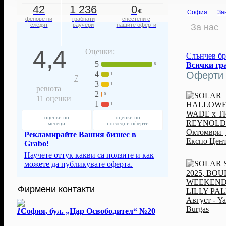
42
1 236
0
€
София
За
фенове ни
грабнати
спестени с
следят
ваучери
нашите оферти
За нас
4,4
Оценки:
Слънчев бря
5
Всички гр
8
Оферти о
4
1
7
3
1
ревюта
2
0
11
оценки
1
1
оценки по
оценки по
месеци
последни оферти
Рекламирайте Вашия бизнес в
Grabo!
Научете оттук какви са ползите и как
можете да публикувате оферта.
Фирмени контакти
1
София, бул. „Цар Освободител“ №20