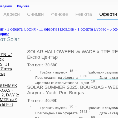
ведения
Клубове
Адреси
Снимки
Фенове
Ревюта
Оферти
г - 1 оферта
София - 11 оферти
Пловдив - 1 оферта
Бургас - 5 о
адове
т Solar:
SOLAR HALLOWEEN w/ WADE x TRE REYN
Експо Център
Топ цена:
30.68€
·
·
15
Грабнати ваучери
Грабомани закупил
·
1030
Преглеждания на офертата
Дата на ст
18
Офертата се е промотирала 18 дни
SOLAR SUMMER 2025, BOURGAS - WEEKE
Август - Yacht Port Burgas
Топ цена:
40.90€
·
·
30
Грабнати ваучери
Грабомани закупил
·
5843
Преглеждания на офертата
Дата на ст
68