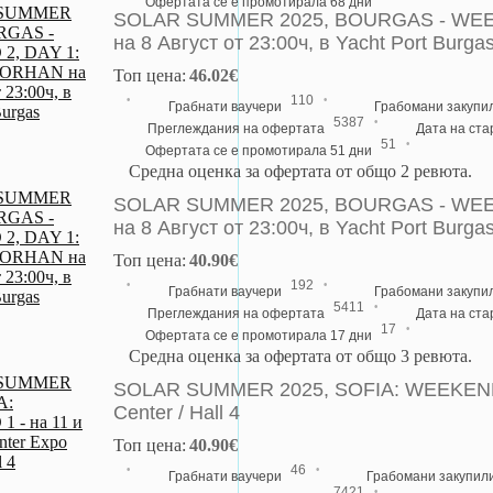
Офертата се е промотирала 68 дни
SOLAR SUMMER 2025, BOURGAS - WEE
на 8 Август от 23:00ч, в Yacht Port Burga
Топ цена:
46.02€
·
·
110
Грабнати ваучери
Грабомани закупи
·
5387
Преглеждания на офертата
Дата на ст
·
51
Офертата се е промотирала 51 дни
Средна оценка за офертата от общо 2 ревюта.
SOLAR SUMMER 2025, BOURGAS - WEE
на 8 Август от 23:00ч, в Yacht Port Burga
Топ цена:
40.90€
·
·
192
Грабнати ваучери
Грабомани закупи
·
5411
Преглеждания на офертата
Дата на ст
·
17
Офертата се е промотирала 17 дни
Средна оценка за офертата от общо 3 ревюта.
SOLAR SUMMER 2025, SOFIA: WEEKEND 1 
Center / Hall 4
Топ цена:
40.90€
·
·
46
Грабнати ваучери
Грабомани закупил
·
7421