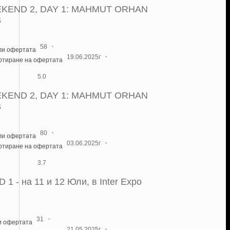
KEND 2, DAY 1: MAHMUT ORHAN
s
·
58
ли офертата
·
19.06.2025г
артиране на офертата
5.0
KEND 2, DAY 1: MAHMUT ORHAN
s
·
80
ли офертата
·
03.06.2025г
артиране на офертата
3.7
- на 11 и 12 Юли, в Inter Expo
·
31
и офертата
·
21.05.2025г