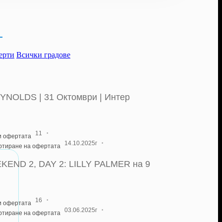
ферти
Всички градове
OLDS | 31 Октомври | Интер
·
11
и офертата
·
14.10.2025г
артиране на офертата
ND 2, DAY 2: LILLY PALMER на 9
·
16
и офертата
·
03.06.2025г
артиране на офертата