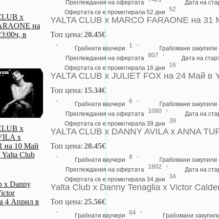
Преглеждания на офертата
Дата на ст
52
Офертата се е промотирала 52 дни
YALTA CLUB x MARCO FARAONE на 31 Май
Топ цена:
20.45€
·
·
1
Грабнати ваучери
Грабомани закупили
·
807
Преглеждания на офертата
Дата на стар
16
Офертата се е промотирала 16 дни
YALTA CLUB x JULIET FOX на 24 Май в Y
Топ цена:
15.34€
·
·
6
Грабнати ваучери
Грабомани закупили
·
1080
Преглеждания на офертата
Дата на ст
39
Офертата се е промотирала 39 дни
YALTA CLUB x DANNY AVILA x ANNA TUR н
Топ цена:
20.45€
·
·
8
Грабнати ваучери
Грабомани закупили
·
1802
Преглеждания на офертата
Дата на ст
34
Офертата се е промотирала 34 дни
Yalta Club х Danny Tenaglia х Victor Cal
Топ цена:
25.56€
·
·
64
Грабнати ваучери
Грабомани закупил