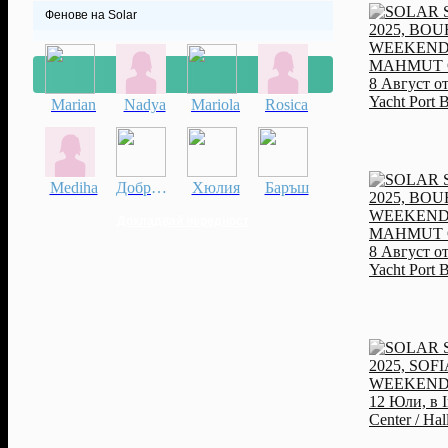
Фенове на Solar
Marian
Nadya
Mariola
Rosica
Mediha
Добрина
Хюлия
Баръш
Докладвай нередност