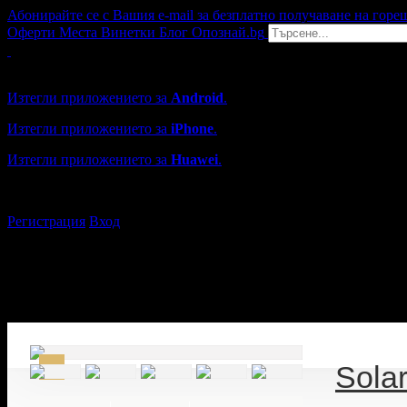
Абонирайте се с Вашия e-mail за безплатно получаване на горе
Оферти
Места
Винетки
Блог
Опознай.bg
Grabo мобилна версия
Изтегли приложението за
Android
.
Изтегли приложението за
iPhone
.
Изтегли приложението за
Huawei
.
...или отвори
grabo.bg
Регистрация
Вход
Sola