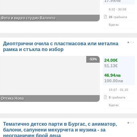
17.99лв
6.02
- 30.09
26
грабнати
Фото и видео студио Валентo
Бургас
Диоптрични очила с пластмасова или метална
рамка и стъкла по избор
-53%
24.00€
51.13€
46.94лв
100.00лв
15.07
- 31.10
5
грабнати
Оптика Нова
Бургас
Тематично детско парти в Бургас, с аниматор,
балони, сапунени мехурчета и музика - за
неограничен брой деца