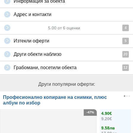
Информация за обекта
Адрес и контакти
5.00
от
6
оценки
4
Изтекли оферти
5
Други обекти наблизо
20
Грабомани, посетили обекта
12
Други популярни оферти:
Професионално копиране на снимки, плюс
албум по избор
-47%
4.90€
9.20€
9.58лв