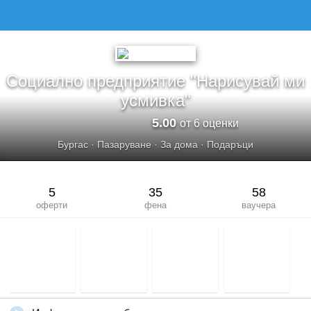
СОЦИАЛНО ПРЕДПРИЯТИЕ &QUOT;НАРИСУВАЙ МИ УСМИВКА&QUOT;
Социално предприятие "Нарисувай ми
усмивка"
5.00
от 6 оценки
Бургас
·
Пазаруване
·
За дома
·
Подаръци
5
35
58
оферти
фена
ваучера