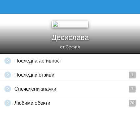
Десислава
от София
Последна активност
Последни отзиви
1
Спечелени значки
7
Любими обекти
76