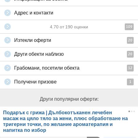
Адрес и контакти
4.70
от
190
оценки
109
Изтекли оферти
20
Други обекти наблизо
20
Грабомани, посетили обекта
12
Получени призове
1
Други популярни оферти:
Подарък с грижа | Дълбокотъканен лечебен
масаж на цяло тяло за жени, плюс обработване на
тригерни точки, по желание ароматерапия и
напитка по избор