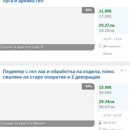
луга и арника гел
-30%
11.90€
17.00€
23.27лв
33.25лв
29.05
- 13.09
60
грабнати
Салон за красота Lady D
Варна
Педикюр с гел лак и обработка на ходила, плюс
сваляне на старо покритие и 2 декорации
-50%
15.00€
30.00€
29.34лв
58.67лв
23.02
- 14.08
69
:
13
:
13
Студио за красота Мишел
57
грабнати