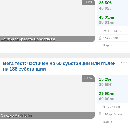
-44%
25.56€
46.02€
49.99лв
90.01лв
25.11
- 13.09
152
от 200
Център за красота Божествена
Варна
Вега тест: частичен на 60 субстанции или пълен
на 188 субстанции
-50%
15.29€
30.68€
29.90лв
60.00лв
3.09
- 31.08
110
грабнати
Студио MatiniSlim
Варна