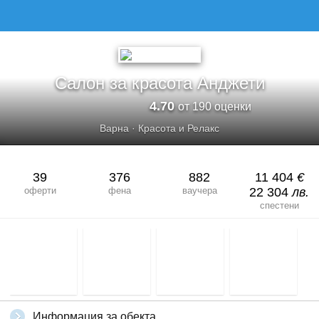
САЛОН ЗА КРАСОТА АНДЖЕТИ
Салон за красота Анджети
4.70
от 190 оценки
Варна
·
Красота и Релакс
39
376
882
11 404
€
оферти
фена
ваучера
22 304
лв.
спестени
Информация за обекта