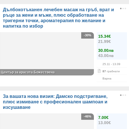
Дълбокотъканен лечебен масаж на гръб, врат и
ръце за жени и мъже, плюс обработване на
тригерни точки, ароматерапия по желание и
напитка по избор
-30%
15.34€
21.99€
30.00лв
43.00лв
25.11
- 13.09
87
грабнати
Център за красота Божествена
Варна
За вашата нова визия: Дамско подстригване,
плюс измиване с професионален шампоан и
изсушаване
-46%
7.00€
13.00€