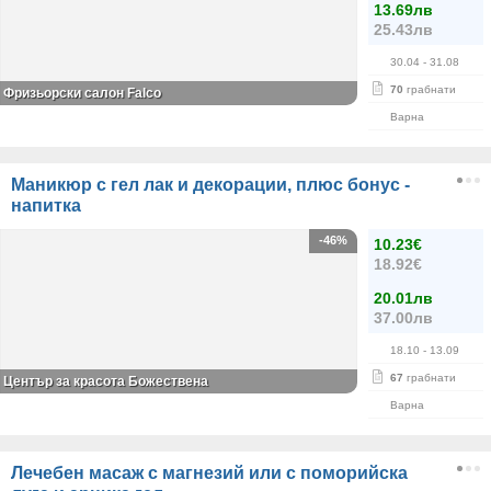
13.69лв
25.43лв
30.04
- 31.08
70
грабнати
Фризьорски салон Falco
Варна
Маникюр с гел лак и декорации, плюс бонус -
напитка
-46%
10.23€
18.92€
20.01лв
37.00лв
18.10
- 13.09
67
грабнати
Център за красота Божествена
Варна
Лечебен масаж с магнезий или с поморийска