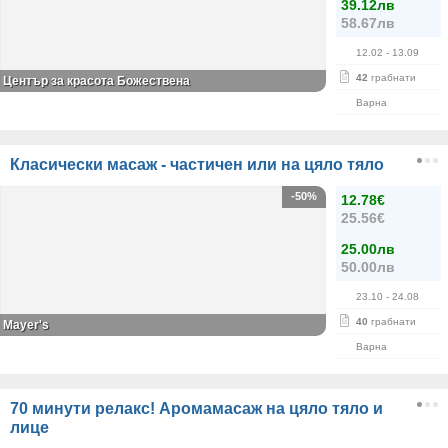
39.12лв
58.67лв
12.02
- 13.09
42
грабнати
Център за красота Божествена
Варна
Класически масаж - частичен или на цяло тяло
-50%
12.78€
25.56€
25.00лв
50.00лв
23.10
- 24.08
40
грабнати
Mayer's
Варна
70 минути релакс! Аромамасаж на цяло тяло и
лице