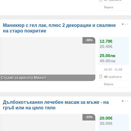
Варна
Маникюр с гел лак, плюс 2 декорации и сваляне
на старо покритие
-38%
12.78€
20.45€
25.00лв
40.00лв
24.02
- 11.09
45
грабнати
Студио за красота Мишел
Варна
Дълбокотъканен лечебен масаж за мъже - на
гръб или на цяло тяло
-33%
20.00€
30.00€