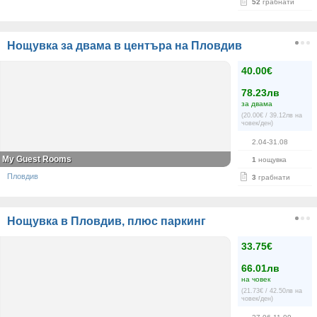
52
грабнати
Нощувка за двама в центъра на Пловдив
40.00€
78.23лв
за двама
(20.00€ / 39.12лв на
човек/ден)
2.04-31.08
My Guest Rooms
1
нощувка
Пловдив
3
грабнати
Нощувка в Пловдив, плюс паркинг
33.75€
66.01лв
на човек
(21.73€ / 42.50лв на
човек/ден)