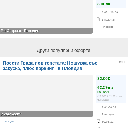
8.00лв
2.05
- 30.09
1
грабнат
Пловдив
Р-т Острова - Пловдив
Други популярни оферти:
Посети Града под тепетата: Нощувка със
закуска, плюс паркинг - в Пловдив
32.00€
62.59лв
на човек
(22.00€ / 43.03лв на
човек/ден)
1.01-30.09
Интелкооп**
1
нощувка
Пловдив
86
:
03
:
21