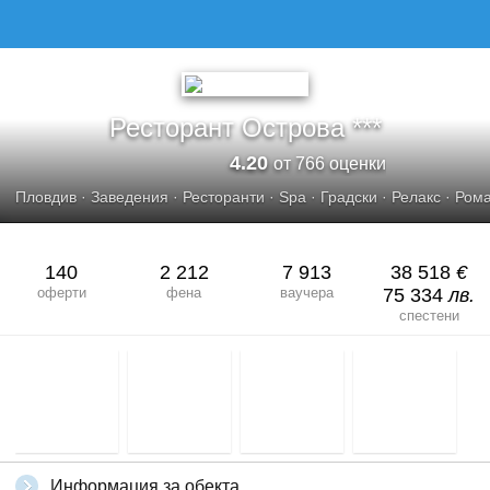
РЕСТОРАНТ ОСТРОВА
Ресторант Острова ***
4.20
от 766 оценки
Пловдив
·
Заведения
·
Ресторанти
·
Spa
·
Градски
·
Релакс
·
Рома
140
2 212
7 913
38 518
€
оферти
фена
ваучера
75 334
лв.
спестени
Информация за обекта