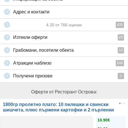
Адрес и контакти
4.20
от
766
оценки
435
Изтекли оферти
20
Грабомани, посетили обекта
12
Атракции наблизо
240
Получени призове
3
Оферти от Ресторант Острова:
1800гр пролетно плато: 10 пилешки и свински
шишчета, плюс пържени картофки и 2 пърленки
10.90€