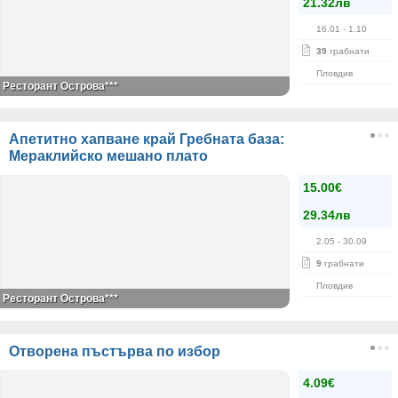
21.32лв
16.01
- 1.10
39
грабнати
Пловдив
Ресторант Острова***
Апетитно хапване край Гребната база:
Мераклийско мешано плато
15.00€
29.34лв
2.05
- 30.09
9
грабнати
Пловдив
Ресторант Острова***
Отворена пъстърва по избор
4.09€