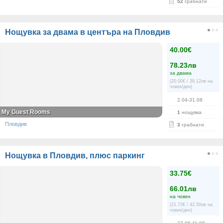
52
грабнати
Нощувка за двама в центъра на Пловдив
40.00€
78.23лв
за двама
(20.00€ / 39.12лв на
човек/ден)
2.04-31.08
My Guest Rooms
1
нощувка
Пловдив
3
грабнати
Нощувка в Пловдив, плюс паркинг
33.75€
66.01лв
на човек
(21.73€ / 42.50лв на
човек/ден)