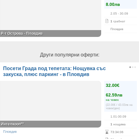
8.00лв
2.05
- 30.09
1
грабнат
Пловдив
Р-т Острова - Пловдив
Други популярни оферти:
Посети Града под тепетата: Нощувка със
закуска, плюс паркинг - в Пловдив
32.00€
62.59лв
на човек
(22.00€ / 43.03лв на
човек/ден)
1.01-30.09
Интелкооп**
1
нощувка
Пловдив
73
:
34
:
05