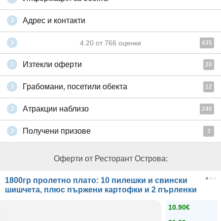
Адрес и контакти
4.20
от
766
оценки
435
Изтекли оферти
20
Грабомани, посетили обекта
12
Атракции наблизо
240
Получени призове
3
Оферти от Ресторант Острова:
1800гр пролетно плато: 10 пилешки и свински
шишчета, плюс пържени картофки и 2 пърленки
10.90€