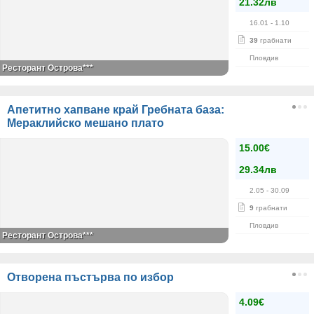
21.32лв
16.01
- 1.10
39
грабнати
Пловдив
Ресторант Острова***
Апетитно хапване край Гребната база:
Мераклийско мешано плато
15.00€
29.34лв
2.05
- 30.09
9
грабнати
Пловдив
Ресторант Острова***
Отворена пъстърва по избор
4.09€