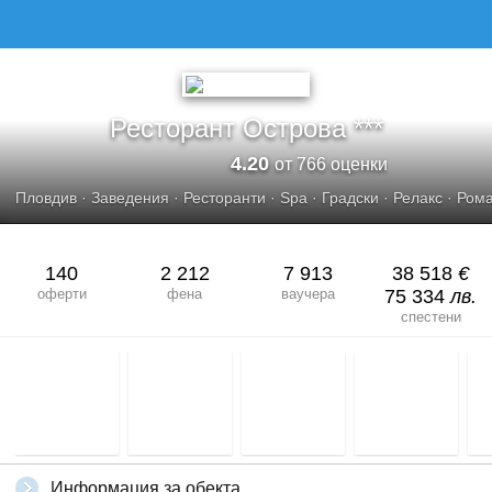
Ресторант Острова ***
4.20
от 766 оценки
Пловдив
·
Заведения
·
Ресторанти
·
Spa
·
Градски
·
Релакс
·
Рома
140
2 212
7 913
38 518
€
оферти
фена
ваучера
75 334
лв.
спестени
Информация за обекта