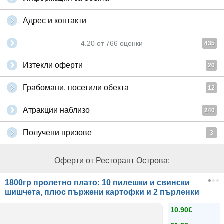
Адрес и контакти
4.20
от
766
оценки
435
Изтекли оферти
20
Грабомани, посетили обекта
12
Атракции наблизо
240
Получени призове
3
Оферти от Ресторант Острова:
1800гр пролетно плато: 10 пилешки и свински
шишчета, плюс пържени картофки и 2 пърленки
10.90€