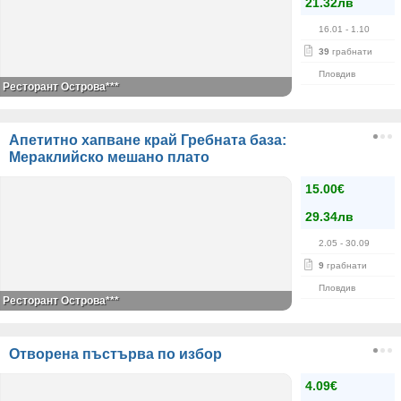
21.32лв
16.01
- 1.10
39
грабнати
Пловдив
Ресторант Острова***
Апетитно хапване край Гребната база:
Мераклийско мешано плато
15.00€
29.34лв
2.05
- 30.09
9
грабнати
Пловдив
Ресторант Острова***
Отворена пъстърва по избор
4.09€