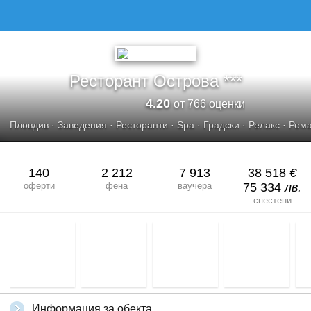
Ресторант Острова ***
4.20
от 766 оценки
Пловдив
·
Заведения
·
Ресторанти
·
Spa
·
Градски
·
Релакс
·
Рома
140
2 212
7 913
38 518
€
оферти
фена
ваучера
75 334
лв.
спестени
Информация за обекта