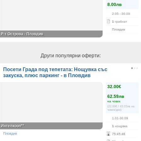
8.00лв
2.05
- 30.09
1
грабнат
Пловдив
Р-т Острова - Пловдив
Други популярни оферти:
Посети Града под тепетата: Нощувка със
закуска, плюс паркинг - в Пловдив
32.00€
62.59лв
на човек
(22.00€ / 43.03лв на
човек/ден)
1.01-30.09
Интелкооп**
1
нощувка
Пловдив
75
:
45
:
46