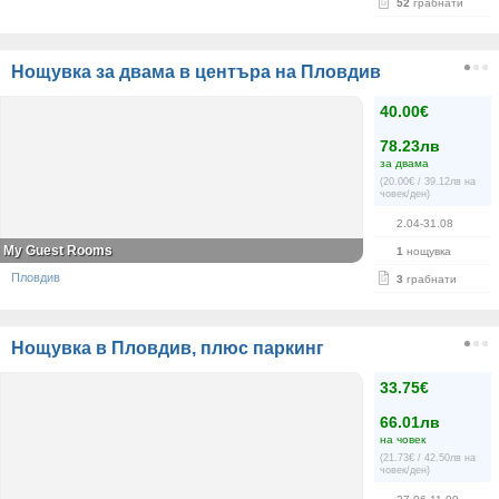
52
грабнати
Нощувка за двама в центъра на Пловдив
40.00€
78.23лв
за двама
(20.00€ / 39.12лв на
човек/ден)
2.04-31.08
My Guest Rooms
1
нощувка
Пловдив
3
грабнати
Нощувка в Пловдив, плюс паркинг
33.75€
66.01лв
на човек
(21.73€ / 42.50лв на
човек/ден)