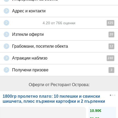
Адрес и контакти
4.20
от
766
оценки
435
Изтекли оферти
20
Грабомани, посетили обекта
12
Атракции наблизо
240
Получени призове
3
Оферти от Ресторант Острова:
1800гр пролетно плато: 10 пилешки и свински
шишчета, плюс пържени картофки и 2 пърленки
10.90€