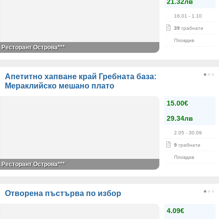
21.32лв
16.01
- 1.10
39
грабнати
Пловдив
Ресторант Острова***
Апетитно хапване край Гребната база:
Мераклийско мешано плато
15.00€
29.34лв
2.05
- 30.09
9
грабнати
Пловдив
Ресторант Острова***
Отворена пъстърва по избор
4.09€