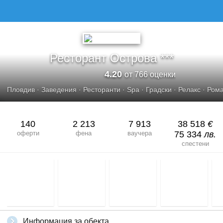
Ресторант Острова ***
4.20
от 766 оценки
Пловдив
·
Заведения
·
Ресторанти
·
Spa
·
Градски
·
Релакс
·
Рома
140
2 213
7 913
38 518
€
оферти
фена
ваучера
75 334
лв.
спестени
Информация за обекта