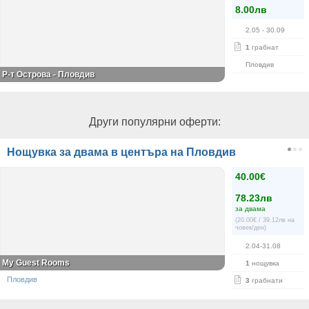
8.00лв
2.05
- 30.09
1
грабнат
Пловдив
Р-т Острова - Пловдив
Други популярни оферти:
Нощувка за двама в центъра на Пловдив
40.00€
78.23лв
за двама
(20.00€ / 39.12лв на
човек/ден)
2.04-31.08
My Guest Rooms
1
нощувка
Пловдив
3
грабнати