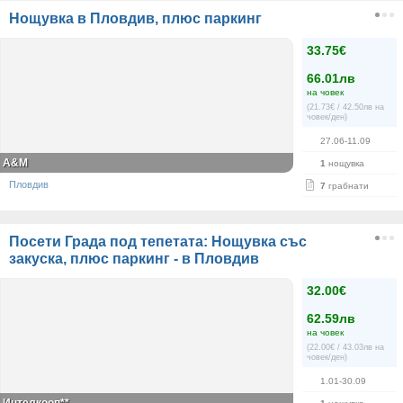
Нощувка в Пловдив, плюс паркинг
33.75€
66.01лв
на човек
(21.73€ / 42.50лв на
човек/ден)
27.06-11.09
A&M
1
нощувка
Пловдив
7
грабнати
Посети Града под тепетата: Нощувка със
закуска, плюс паркинг - в Пловдив
32.00€
62.59лв
на човек
(22.00€ / 43.03лв на
човек/ден)
1.01-30.09