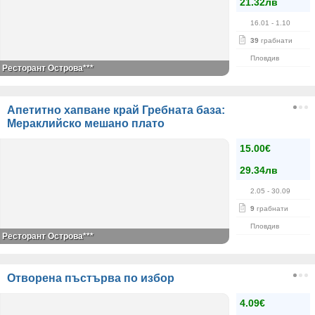
21.32лв
16.01
- 1.10
39
грабнати
Пловдив
Ресторант Острова***
Апетитно хапване край Гребната база:
Мераклийско мешано плато
15.00€
29.34лв
2.05
- 30.09
9
грабнати
Пловдив
Ресторант Острова***
Отворена пъстърва по избор
4.09€