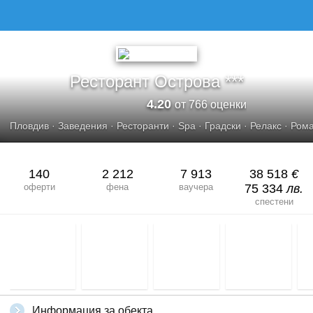
Ресторант Острова ***
4.20
от 766 оценки
Пловдив
·
Заведения
·
Ресторанти
·
Spa
·
Градски
·
Релакс
·
Рома
140
2 212
7 913
38 518
€
оферти
фена
ваучера
75 334
лв.
спестени
Информация за обекта