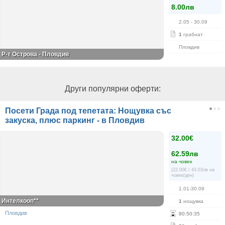
8.00лв
2.05
- 30.09
1
грабнат
Пловдив
Р-т Острова - Пловдив
Други популярни оферти:
Посети Града под тепетата: Нощувка със
закуска, плюс паркинг - в Пловдив
32.00€
62.59лв
на човек
(22.00€ / 43.03лв на
човек/ден)
1.01-30.09
Интелкооп**
1
нощувка
Пловдив
80
:
50
:
35