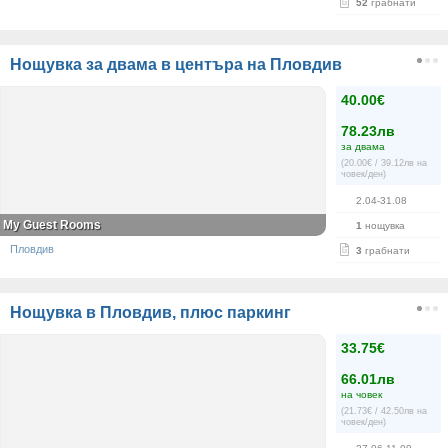
52
грабнати
Нощувка за двама в центъра на Пловдив
40.00€
78.23лв
за двама
(20.00€ / 39.12лв на
човек/ден)
2.04-31.08
My Guest Rooms
1
нощувка
Пловдив
3
грабнати
Нощувка в Пловдив, плюс паркинг
33.75€
66.01лв
на човек
(21.73€ / 42.50лв на
човек/ден)