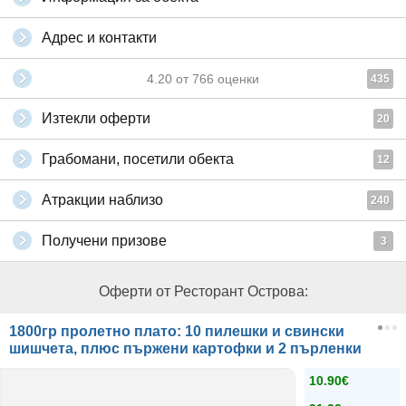
Адрес и контакти
4.20
от
766
оценки
435
Изтекли оферти
20
Грабомани, посетили обекта
12
Атракции наблизо
240
Получени призове
3
Оферти от Ресторант Острова:
1800гр пролетно плато: 10 пилешки и свински
шишчета, плюс пържени картофки и 2 пърленки
10.90€