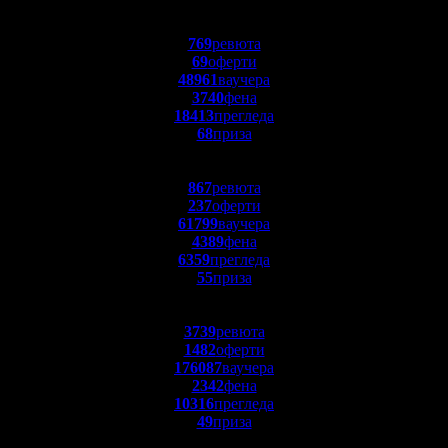
769
ревюта
69
оферти
48961
ваучера
3740
фена
18413
прегледа
68
приза
867
ревюта
237
оферти
61799
ваучера
4389
фена
6359
прегледа
55
приза
3739
ревюта
1482
оферти
176087
ваучера
2342
фена
10316
прегледа
49
приза