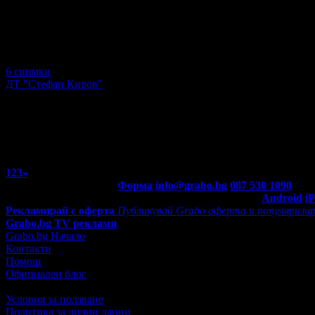
6 снимки
ДТ "Стефан Киров"
1
2
3
»
Контакти с Grabo.bg:
Форма
info@grabo.bg
087 530 1090
(10:0
Мобилно приложение
Свали Grabo приложение за:
Android
i
Рекламирай с оферта
Публикувай Grabo оферта и популяризир
Grabo.bg TV реклами
Grabo.bg Начало
Контакти
Помощ
Официален блог
Условия за ползване
Политика за лични данни