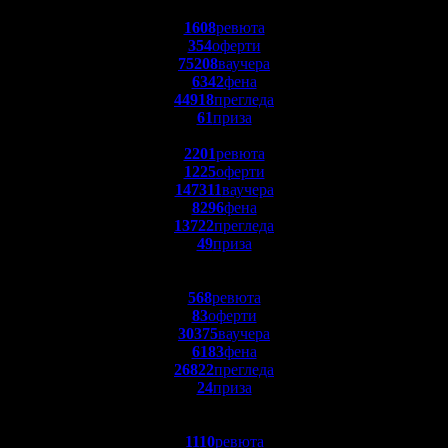
1608
ревюта
354
оферти
75208
ваучера
6342
фена
44918
прегледа
61
приза
2201
ревюта
1225
оферти
147311
ваучера
8296
фена
13722
прегледа
49
приза
568
ревюта
83
оферти
30375
ваучера
6183
фена
26822
прегледа
24
приза
1110
ревюта