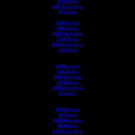
11369
фена
43553
прегледа
377
приза
3206
ревюта
450
оферти
102619
ваучера
25367
фена
62631
прегледа
119
приза
1408
ревюта
136
оферти
59073
ваучера
13565
фена
18902
прегледа
67
приза
1850
ревюта
39
оферти
114690
ваучера
8938
фена
13374
прегледа