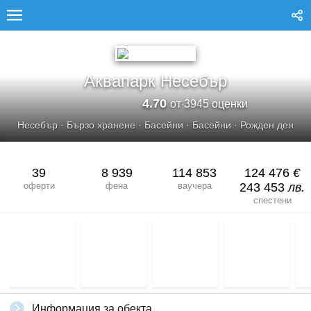
АКВАПАРК НЕСЕБЪР
Аквапарк Несебър
4.70
от 3945 оценки
Несебър
·
Бързо хранене
·
Басейни
·
Басейни
·
Рожден ден
39
8 939
114 853
124 476
€
оферти
фена
ваучера
243 453
лв.
спестени
Информация за обекта