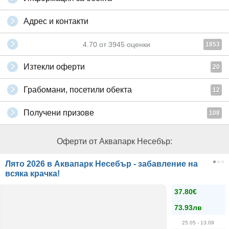
Адрес и контакти
4.70
от
3945
оценки
1853
Изтекли оферти
20
Грабомани, посетили обекта
12
Получени призове
108
Оферти от Аквапарк Несебър:
Лято 2026 в Аквапарк Несебър - забавление на
всяка крачка!
37.80€
73.93лв
25.05
- 13.09