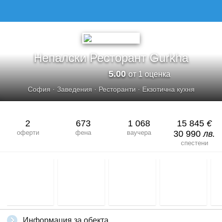
Непалски Ресторант Gurkha
5.00
от 1 оценка
София
·
Заведения
·
Ресторанти
·
Екзотична кухня
2
673
1 068
15 845
€
оферти
фена
ваучера
30 990
лв.
спестени
Информация за обекта