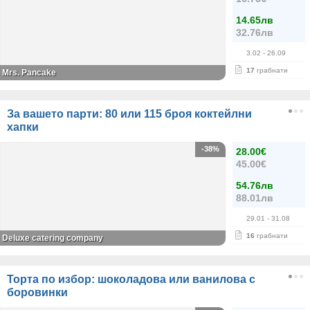
14.65лв
32.76лв
3.02
- 26.09
17
грабнати
Mrs. Pancake
За вашето парти: 80 или 115 броя коктейлни
хапки
-38%
28.00€
45.00€
54.76лв
88.01лв
29.01
- 31.08
16
грабнати
Deluxe catering company
Торта по избор: шоколадова или ванилова с
боровинки