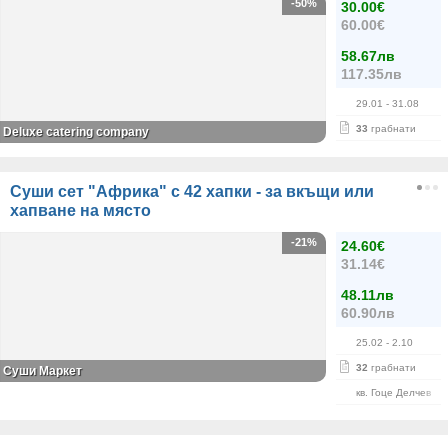
-50%
30.00€
60.00€
58.67лв
117.35лв
29.01
- 31.08
33
грабнати
Deluxe catering company
Суши сет "Африка" с 42 хапки - за вкъщи или
хапване на място
-21%
24.60€
31.14€
48.11лв
60.90лв
25.02
- 2.10
32
грабнати
Суши Маркет
кв. Гоце Делчев