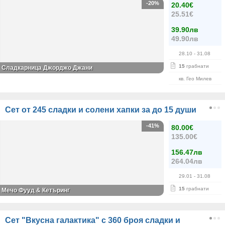
-20%
20.40€
25.51€
39.90лв
49.90лв
28.10
- 31.08
15
грабнати
Сладкарница Джорджо Джани
кв. Гео Милев
Сет от 245 сладки и солени хапки за до 15 души
-41%
80.00€
135.00€
156.47лв
264.04лв
29.01
- 31.08
15
грабнати
Мечо Фууд & Кетъринг
Сет "Вкусна галактика" с 360 броя сладки и