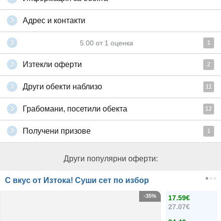
Адрес и контакти
5.00
от
1
оценка
1
Изтекли оферти
2
Други обекти наблизо
11
Грабомани, посетили обекта
12
Получени призове
1
Други популярни оферти:
С вкус от Изтока! Суши сет по избор
-35%
17.59€
27.07€