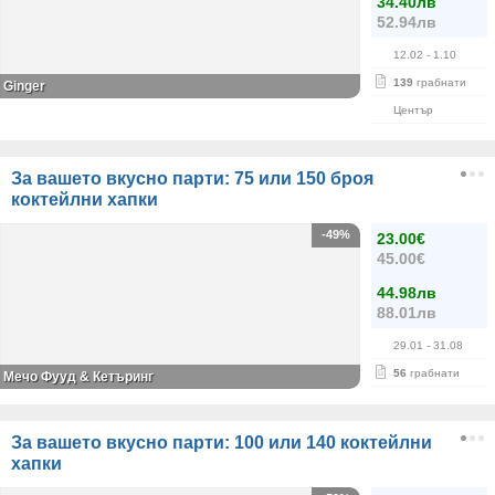
34.40лв
52.94лв
12.02
- 1.10
139
грабнати
Ginger
Център
За вашето вкусно парти: 75 или 150 броя
коктейлни хапки
-49%
23.00€
45.00€
44.98лв
88.01лв
29.01
- 31.08
56
грабнати
Мечо Фууд & Кетъринг
За вашето вкусно парти: 100 или 140 коктейлни
хапки