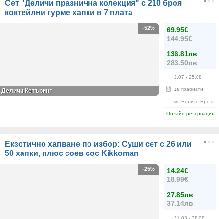
Сет "Деличи празнична колекция" с 210 броя
коктейлни гурме хапки в 7 плата
-52%
69.95€
144.95€
136.81лв
283.50лв
2.07
- 25.08
20
грабнати
Деличи Кетъринг
кв. Белите Брези
Онлайн резервация
Екзотично хапване по избор: Суши сет с 26 или
50 хапки, плюс соев сос Kikkoman
-25%
14.24€
18.99€
27.85лв
37.14лв
31.03
- 28.08