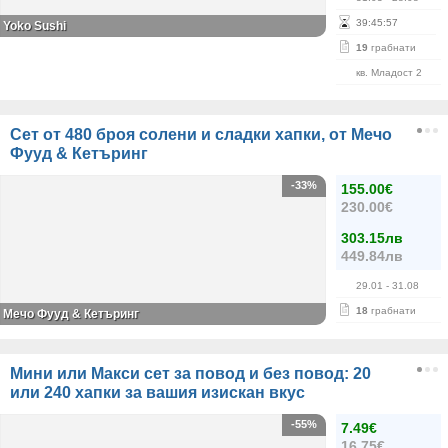
39
:
45
:
56
Yoko Sushi
19
грабнати
кв. Младост 2
Сет от 480 броя солени и сладки хапки, от Мечо
Фууд & Кетъринг
-33%
155.00€
230.00€
303.15лв
449.84лв
29.01
- 31.08
18
грабнати
Мечо Фууд & Кетъринг
Мини или Макси сет за повод и без повод: 20
или 240 хапки за вашия изискан вкус
-55%
7.49€
16.75€