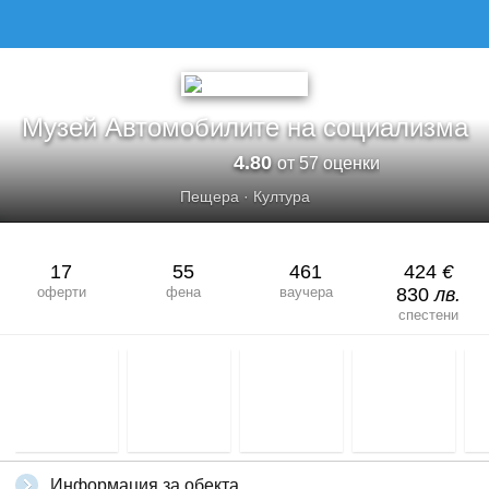
МУЗЕЙ АВТОМОБИЛИТЕ НА СОЦИАЛИЗМА
Музей Автомобилите на социализма
4.80
от 57 оценки
Пещера
·
Култура
17
55
461
424
€
оферти
фена
ваучера
830
лв.
спестени
Информация за обекта