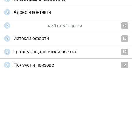
Адрес и контакти
4.80
от
57
оценки
30
Изтекли оферти
17
Грабомани, посетили обекта
12
Получени призове
2