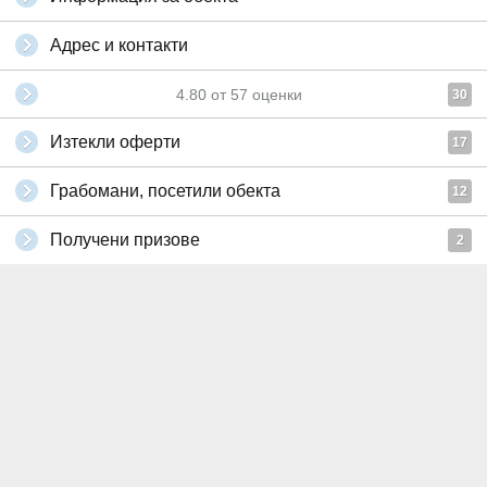
Адрес и контакти
4.80
от
57
оценки
30
Изтекли оферти
17
Грабомани, посетили обекта
12
Получени призове
2