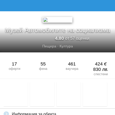
МУЗЕЙ АВТОМОБИЛИТЕ НА СОЦИАЛИЗМА
Музей Автомобилите на социализма
4.80
от 57 оценки
Пещера
·
Култура
17
55
461
424
€
оферти
фена
ваучера
830
лв.
спестени
Информация за обекта