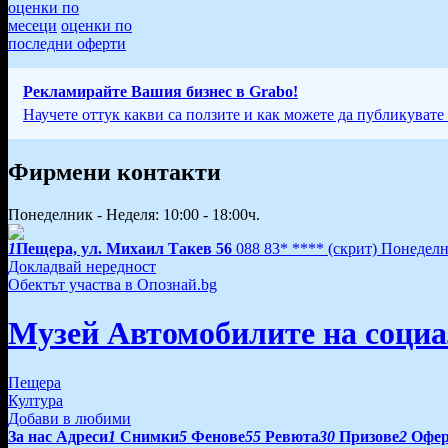
оценки по
месеци
оценки по
последни оферти
Рекламирайте Вашия бизнес в Grabo!
Научете оттук какви са ползите и как можете да публикувате
Фирмени контакти
Понеделник - Неделя: 10:00 - 18:00ч.
1
Пещера, ул. Михаил Такев 56
088 83* ****
(скрит)
Понеделни
Докладвай нередност
Обектът участва в Опознай.bg
Музей Автомобилите на соци
Пещера
Култура
Добави в любими
За нас
Адреси
1
Снимки
5
Фенове
55
Ревюта
30
Призове
2
Офе