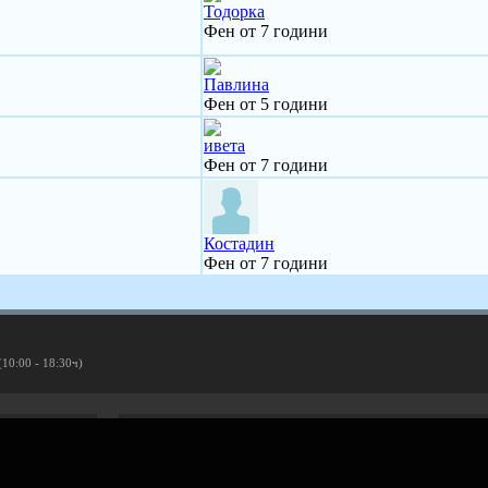
Тодорка
Фен от 7 години
Павлина
Фен от 5 години
ивета
Фен от 7 години
Костадин
Фен от 7 години
(10:00 - 18:30ч)
Рекламирай с оферта
Публикувай Grabo оферта и популяризирай бизнеса си