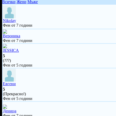
Всички
Жени
Мъже
Nikolay
Фен от 7 години
Вероника
Фен от 7 години
JESSICA
5
(???)
Фен от 5 години
Евгени
5
(Прекрасно!)
Фен от 5 години
Деница
Фен от 7 години