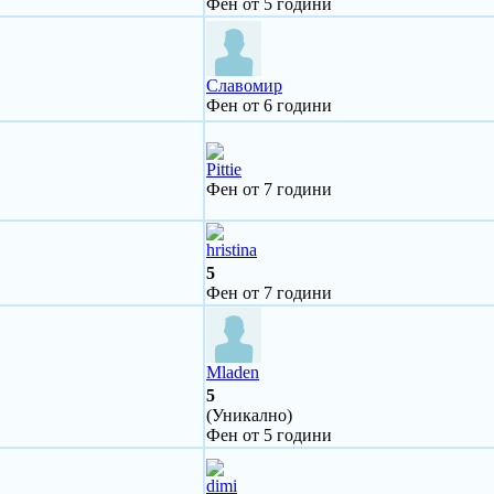
Фен от 5 години
Славомир
Фен от 6 години
Pittie
Фен от 7 години
hristina
5
Фен от 7 години
Mladen
5
(Уникално)
Фен от 5 години
dimi