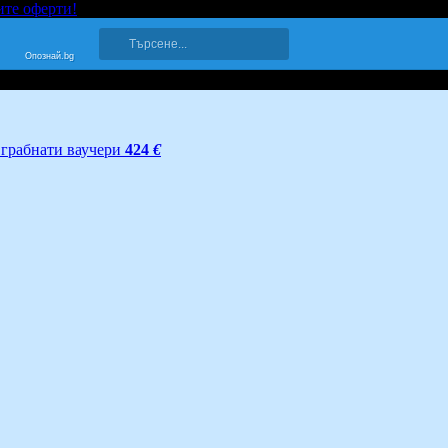
ите оферти!
Опознай.bg
грабнати ваучери
424
€