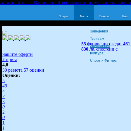
Абонирайте се с Вашия e-mail за безплатно получаване на горещ
Оферти
Места
Винетки
Блог
Заведения
Туризъм
55
фенове ни следят
461
Забавления
830
лв.
спестени с
Култура
нашите оферти
2
приза
Спорт и Фитнес
4,8
30
ревюта
57
оценки
Оценки:
5
49
4
7
3
0
2
0
1
1