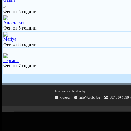
Galina
5
Фен от 5 години
Анастасия
Фен от 5 години
Mariya
Фен от 8 години
Гергана
Фен от 7 години
Контакти с Grabo.bg:
Форма
info@grabo.bg
087 530 1090
Мобилно приложение
Свали Grabo приложение за: