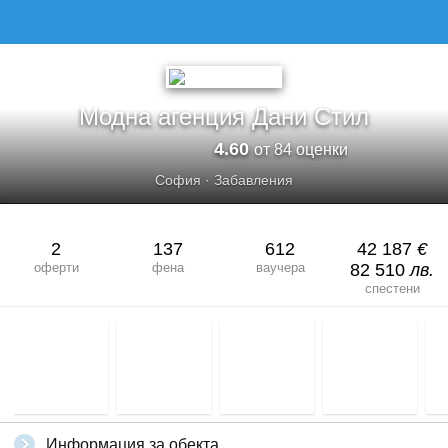
Модна агенция Дани Стил
4.60
от 84 оценки
София
·
Забавления
2
137
612
42 187
€
оферти
фена
ваучера
82 510
лв.
спестени
Информация за обекта