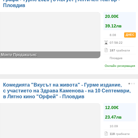
Пловдив
20.00€
39.12лв
ДНЕС
8.08
07
:
58
:
22
187
грабнати
Монте Продакшънс
Пловдив
Онлайн резервация
Комедията "Вкусът на живота" - Гурме издание,
с участието на Здрава Каменова - на 10 Септември,
в Лятно кино "Орфей" - Пловдив
12.00€
23.47лв
10.09
118
грабнати