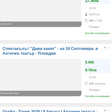
27.38лв
18.08
34
:
57
:
22
290
от 335
Аrtvent
Пловдив
Онлайн резервация
Спектакълът "Дами канят" - на 16 Септември, в
Античен театър - Пловдив
5.00€
9.78лв
16.09
229
грабнати
Пловдив
Недеков Арт
Онлайн резервация
Графа - Турне 2026 | 8 Август | Античен театър -