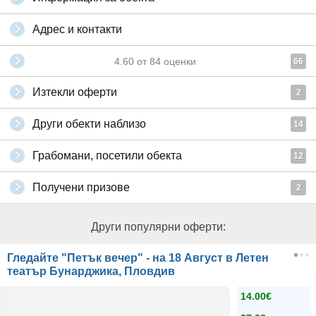
Адрес и контакти
4.60
от
84
оценки
66
Изтекли оферти
2
Други обекти наблизо
14
Грабомани, посетили обекта
12
Получени призове
2
Други популярни оферти:
Гледайте "Петък вечер" - на 18 Август в Летен
театър Бунарджика, Пловдив
14.00€