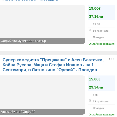
19.00€
37.16лв
19.08
89
грабнати
Пловдив
Софийски музикален театър
Онлайн резервация
Супер комедията "Прецакани" с Асен Блатечки,
Койна Русева, Маца и Стефан Иванов - на 1
Септември, в Лятно кино "Орфей" - Пловдив
15.00€
29.34лв
1.09
72
грабнати
Пловдив
Арт събития "Орфей"
Онлайн резервация