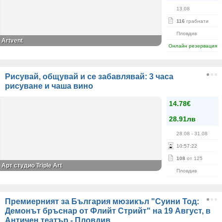
13.08
116
грабнати
Пловдив
Artvent
Онлайн резервация
Рисувай, общувай и се забавлявай: 3 часа
рисуване и чаша вино
14.78€
28.91лв
28.08
- 31.08
10
:
57
:
22
108
от 125
Арт студио Triple Art
Пловдив
Премиерният за България мюзикъл "Суини Тод:
Демонът бръснар от Флийт Стрийт" на 19 Август, в
Античен театър - Пловдив