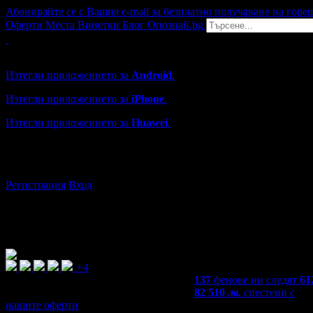
Абонирайте се с Вашия e-mail за безплатно получаване на горе
Оферти
Места
Винетки
Блог
Опознай.bg
Grabo мобилна версия
Изтегли приложението за
Android
.
Изтегли приложението за
iPhone
.
Изтегли приложението за
Huawei
.
...или отвори
grabo.bg
Регистрация
Вход
+4
137
фенове ни следят
61
82 510
лв.
спестени с
нашите оферти