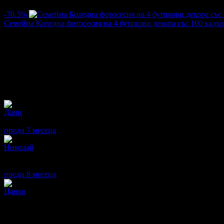
3.7
-70.5%
Семейна Коледна фотосесия на 4 бутикови декора със 100 кадър
кв. Люлин 10
Цена:
30.17€
101.75€
/59.00лв
199.00лв
·
461
·
432
·
16071
04.09.2024г
·
121
·
4.8
Отзиви от клиенти:
Дани
Супер е !
преди 7 месеца
·
· Подкрепям това мнение!
Николай
Много добро отношение.
Препоръчвам.
преди 8 месеца
·
· Подкрепям това мнение!
Цанко
Много зле! Не препоръчвам!
Цялата сесия беше не повече от 15 мин., претупана работа.
Накрая дори не ни бяха изпратени 100 кадъра. А около 90, като о