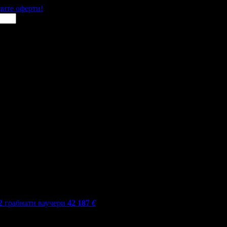
щите оферти!
2
грабнати ваучери
42 187
€