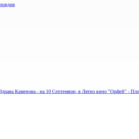
Пловдив
 Здрава Каменова - на 10 Септември, в Лятно кино "Орфей" - Пл