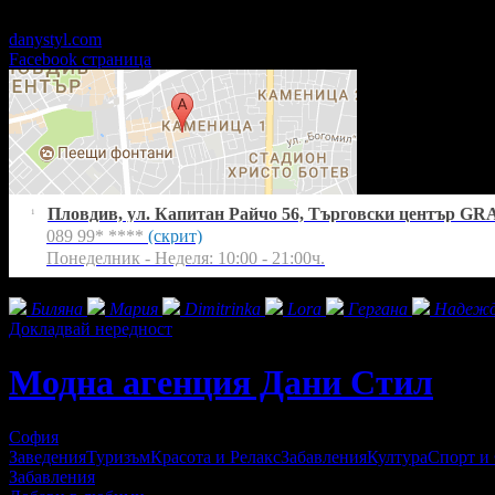
Понеделник - Неделя: 10:00 - 21:00ч.
danystyl.com
Facebook страница
Пловдив, ул. Капитан Райчо 56, Търговски център GR
1
089 99* ****
(скрит)
Понеделник - Неделя: 10:00 - 21:00ч.
Фенове на Модна агенция Дани Стил
Биляна
Мария
Dimitrinka
Lora
Гергана
Надеж
Докладвай нередност
Модна агенция Дани Стил
София
Заведения
Туризъм
Красота и Релакс
Забавления
Култура
Спорт и
Забавления