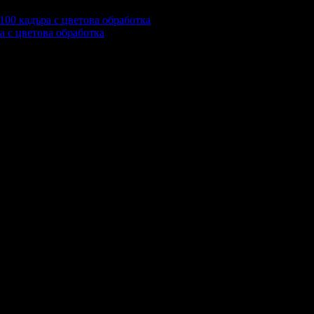
а с цветова обработка
т тях стават, не повече от 5-6.