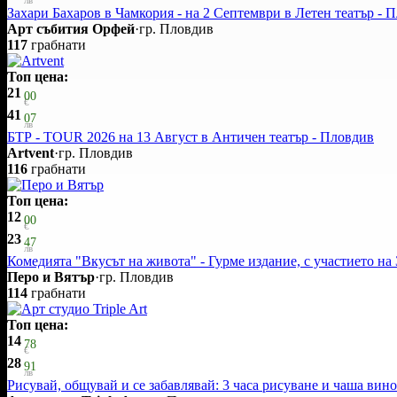
Захари Бахаров в Чамкория - на 2 Септември в Летен театър - 
Арт събития Орфей
·
гр. Пловдив
117
грабнати
Топ цена:
21
00
€
41
07
лв
БТР - TOUR 2026 на 13 Август в Античен театър - Пловдив
Artvent
·
гр. Пловдив
116
грабнати
Топ цена:
12
00
€
23
47
лв
Комедията "Вкусът на живота" - Гурме издание, с участието на
Перо и Вятър
·
гр. Пловдив
114
грабнати
Топ цена:
14
78
€
28
91
лв
Рисувай, общувай и се забавлявай: 3 часа рисуване и чаша вино