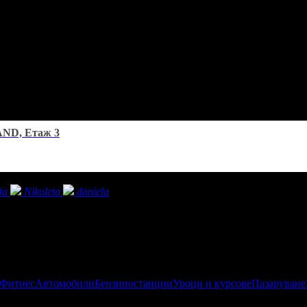
AND, Етаж 3
да
Nikoleta
daniela
 Фитнес
Автомобили
Бензиностанции
Уроци и курсове
Пазаруване