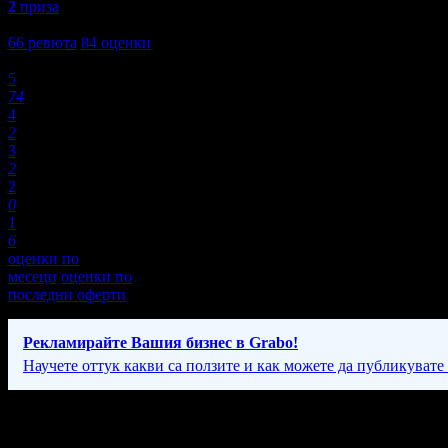
2
приза
4,6
66
ревюта
84
оценки
Оценки:
5
74
4
2
3
2
2
0
1
6
оценки по
месеци
оценки по
последни оферти
Рекламирайте Вашия бизнес в Grabo!
Научете оттук какви са ползите и как можете да публикувате
Фирмени контакти