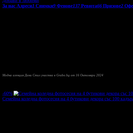
Добави в любими
За нас
Адреси
1
Снимки
9
Фенове
137
Ревюта
66
Призове
2
Офе
Детска модна агенция
Дани Стил
е сред най-добрите агенции в
в истинска професионална среда. Ние сме екип от амбициозни 
потенциал за развитие не само в модния сектор, но и в рекла
Дани Стил създава и обучава модели, проправяйки път с профе
Успоредно с това ние създаваме картотека от нови лица, които 
телевизии, както и в заснемането на кинопродукции.
Мисията ни е да Ви открием, да се погрижим за това чрез стай
Постигайки го заедно, хоризонтите са необятни - от участия и
Модна агенция Дани Стил участва в Grabo.bg от 16 Октомври 2024
Прочети още
Най-нови оферти от Модна агенция Дани Стил:
-60%
Семейна коледна фотосесия на 4 бутикови декора със 100 кадър
Цена:
40.90€
101.75€
/79.99лв
199.00лв
·
151
·
142
·
6535
26.06.2025г
·
177
·