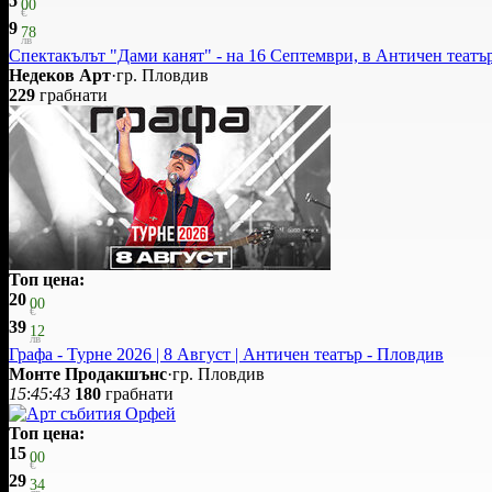
5
00
€
9
78
лв
Спектакълът "Дами канят" - на 16 Септември, в Античен театъ
Недеков Арт
·
гр. Пловдив
229
грабнати
Топ цена:
20
00
€
39
12
лв
Графа - Турне 2026 | 8 Август | Античен театър - Пловдив
Монте Продакшънс
·
гр. Пловдив
15
:
45
:
43
180
грабнати
Топ цена:
15
00
€
29
34
лв