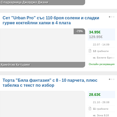
Сладкарница Джорджо Джани
Сет "Urban Pro" със 110 броя солени и сладки
гурме коктейлни хапки в 4 плата
-73%
34.95€
129.95€
22.07
- 14.09
12
грабнати
кв. Белите Брези
Онлайн резервация
Криейтив Кетъринг
Торта "Бяла фантазия" с 8 - 10 парчета, плюс
табелка с текст по избор
28.63€
21.10
- 28.08
11
грабнати
кв. Зона Б18