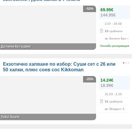
-52%
69.95€
144.95€
2.07
- 26.09
23
грабнати
кв. Белите Брези
Онлайн резервация
Деличи Кетъринг
Екзотично хапване по избор: Суши сет с 26 или
50 хапки, плюс соев сос Kikkoman
-25%
14.24€
18.99€
31.03
- 2.10
21
грабнати
кв. Младост 2
Yoko Sushi