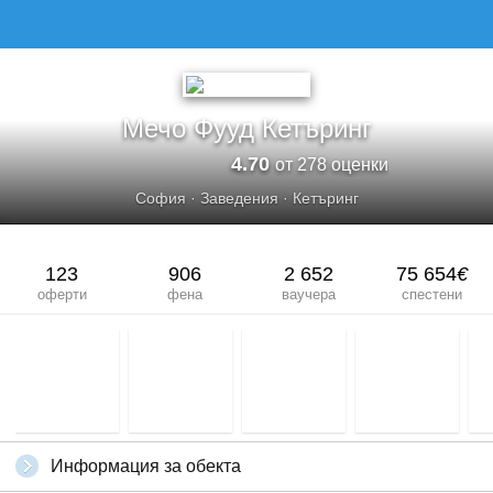
Мечо Фууд Кетъринг
4.70
от 278 оценки
София
·
Заведения
·
Кетъринг
123
906
2 652
75 654
€
оферти
фена
ваучера
спестени
Информация за обекта