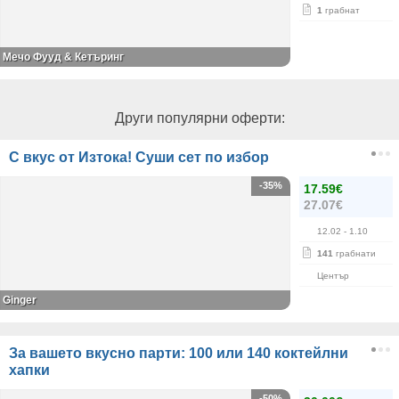
1
грабнат
Мечо Фууд & Кетъринг
Други популярни оферти:
С вкус от Изтока! Суши сет по избор
-35%
17.59€
27.07€
12.02
- 1.10
141
грабнати
Център
Ginger
За вашето вкусно парти: 100 или 140 коктейлни
хапки
-50%