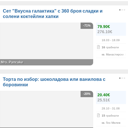
Сет "Вкусна галактика" с 360 броя сладки и
солени коктейлни хапки
-71%
79.90€
276.10€
18.03
- 18.09
16
грабнати
кв. Манастирски Л
Mrs. Pancake
Торта по избор: шоколадова или ванилова с
боровинки
-20%
20.40€
25.51€
28.10
- 31.08
15
грабнати
кв. Гео Милев