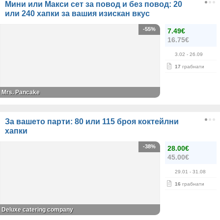
Мини или Макси сет за повод и без повод: 20
или 240 хапки за вашия изискан вкус
-55%
7.49€
16.75€
3.02
- 26.09
17
грабнати
Mrs. Pancake
За вашето парти: 80 или 115 броя коктейлни
хапки
-38%
28.00€
45.00€
29.01
- 31.08
16
грабнати
Deluxe catering company