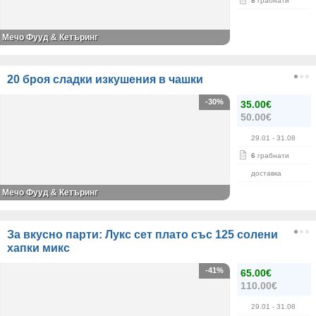
8
грабнати
Мечо Фууд & Кетъринг
20 броя сладки изкушения в чашки
-30%
35.00€
50.00€
29.01
- 31.08
6
грабнати
доставка
Мечо Фууд & Кетъринг
За вкусно парти: Лукс сет плато със 125 солени
хапки микс
-41%
65.00€
110.00€
29.01
- 31.08