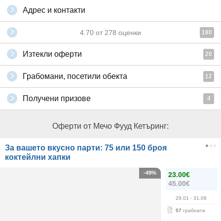
Адрес и контакти
4.70
от
278
оценки
180
Изтекли оферти
20
Грабомани, посетили обекта
12
Получени призове
4
Оферти от Мечо Фууд Кетъринг:
За вашето вкусно парти: 75 или 150 броя
коктейлни хапки
-49%
23.00€
45.00€
29.01
- 31.08
57
грабнати