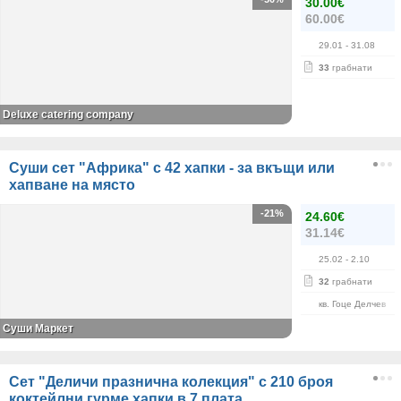
30.00€
60.00€
29.01
- 31.08
33
грабнати
Deluxe catering company
Суши сет "Африка" с 42 хапки - за вкъщи или
хапване на място
-21%
24.60€
31.14€
25.02
- 2.10
32
грабнати
кв. Гоце Делчев
Суши Маркет
Сет "Деличи празнична колекция" с 210 броя
коктейлни гурме хапки в 7 плата