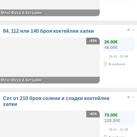
Мечо Фууд & Кетъринг
84, 112 или 140 броя коктейлни хапки
-43%
26.00€
46.00€
29.01
- 31.08
8
грабнати
Мечо Фууд & Кетъринг
Сет от 210 броя солени и сладки коктейлни
хапки
-42%
70.00€
120.00€
29.01
- 31.08