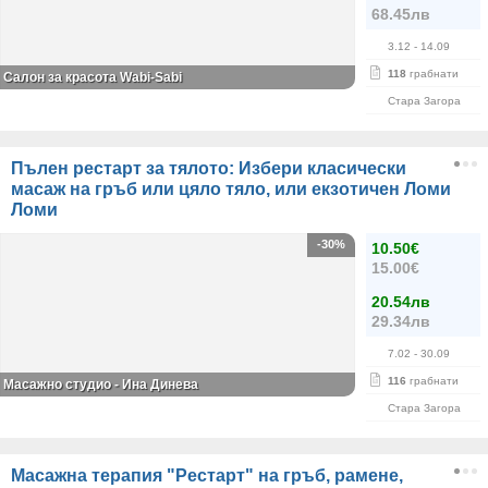
68.45лв
3.12
- 14.09
118
грабнати
Салон за красота Wabi-Sabi
Стара Загора
Пълен рестарт за тялото: Избери класически
масаж на гръб или цяло тяло, или екзотичен Ломи
Ломи
-30%
10.50€
15.00€
20.54лв
29.34лв
7.02
- 30.09
116
грабнати
Масажно студио - Ина Динева
Стара Загора
Масажна терапия "Рестарт" на гръб, рамене,