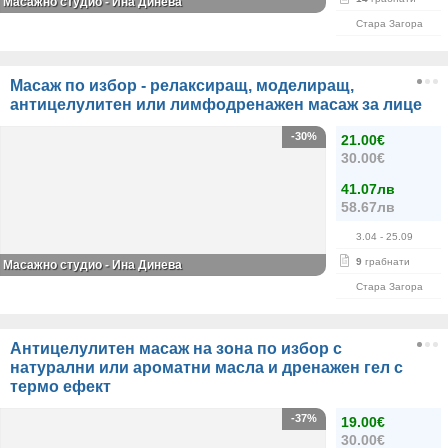
Масажно студио - Ина Динева
Стара Загора
Масаж по избор - релаксиращ, моделиращ,
антицелулитен или лимфодренажен масаж за лице
-30%
21.00€
30.00€
41.07лв
58.67лв
3.04
- 25.09
9
грабнати
Масажно студио - Ина Динева
Стара Загора
Антицелулитен масаж на зона по избор с
натурални или ароматни масла и дренажен гел с
термо ефект
-37%
19.00€
30.00€