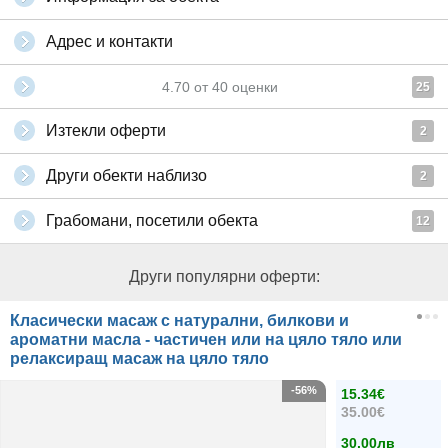
Адрес и контакти
4.70
от
40
оценки
25
Изтекли оферти
2
Други обекти наблизо
2
Грабомани, посетили обекта
12
Други популярни оферти:
Класически масаж с натурални, билкови и
ароматни масла - частичен или на цяло тяло или
релаксиращ масаж на цяло тяло
-56%
15.34€
35.00€
30.00лв