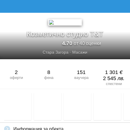
Козметично студио Т&Т
4.70
от 40 оценки
Стара Загора
·
Масажи
2
8
151
1 301
€
оферти
фена
ваучера
2 545
лв.
спестени
Информация за обекта