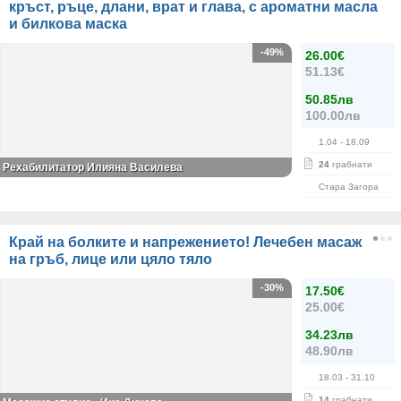
кръст, ръце, длани, врат и глава, с ароматни масла
и билкова маска
-49%
26.00€
51.13€
50.85лв
100.00лв
1.04
- 18.09
24
грабнати
Рехабилитатор Илияна Василева
Стара Загора
Край на болките и напрежението! Лечебен масаж
на гръб, лице или цяло тяло
-30%
17.50€
25.00€
34.23лв
48.90лв
18.03
- 31.10
14
грабнати